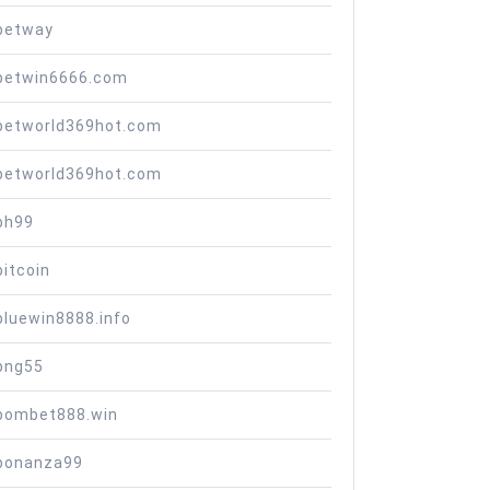
betway
betwin6666.com
betworld369hot.com
betworld369hot.com
bh99
bitcoin
bluewin8888.info
bng55
bombet888.win
bonanza99