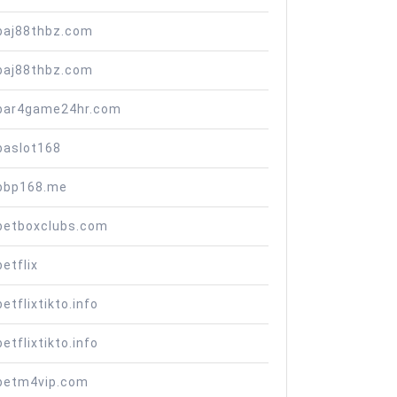
baj88thbz.com
baj88thbz.com
bar4game24hr.com
baslot168
bbp168.me
betboxclubs.com
betflix
betflixtikto.info
betflixtikto.info
betm4vip.com