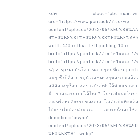
2026
<div class="pbs-main-wr
src="https://www.puntaek77.co/wp-
content/uploads/2022/05/%E0%B8
4%E0%B8%81%E0%B9%83%E0%B8%AB
width:440px;float:left;paddin
href="https://puntaek77.c
href="https://puntaek77.co">ปั่นแตก77
</p> <p>ผมมั่นใจว่าหลายๆคนที่เล่น pu
แน่ๆ ซึ่งก็คือ การดูตัวเลขต่างๆของเกมสล็อตแล
สถิติต่างๆซึ่งบางคราวมันก็ทำให้พวกเราถ
นี้ เราจะอ่านเกมได้ไหม? โน่นเป็นผมในระ
เกมหรือพฤติกรรมของเกม ไม่จำเป็นที่จะ
ได้แบบไม่ต้องคำนวณ แม้กระนั้นจะใช
decoding="async" src="
content/uploads/2023/06/%E0%B8
%E0%B8%81-.webp"