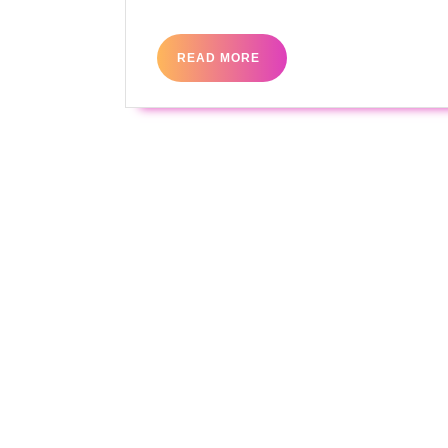
READ
READ MORE
MORE