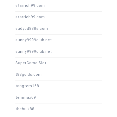
starrich99.com
starrich99.com
sudyod888s.com
sunny9999club.net
sunny9999club.net
SuperGame Slot
t88golds.com
tangtem168
temmax69
thehulk88