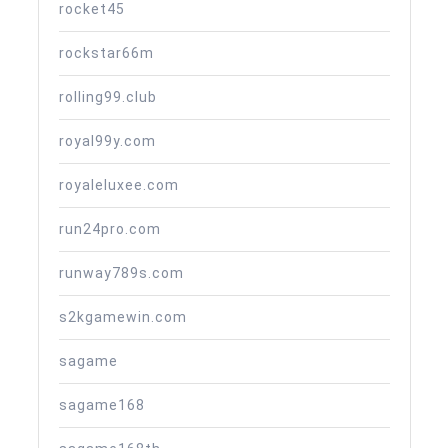
rocket45
rockstar66m
rolling99.club
royal99y.com
royaleluxee.com
run24pro.com
runway789s.com
s2kgamewin.com
sagame
sagame168