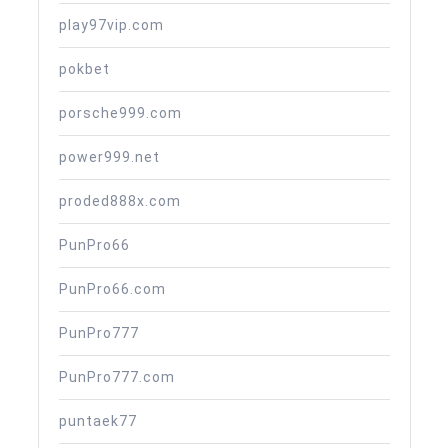
play97vip.com
pokbet
porsche999.com
power999.net
proded888x.com
PunPro66
PunPro66.com
PunPro777
PunPro777.com
puntaek77