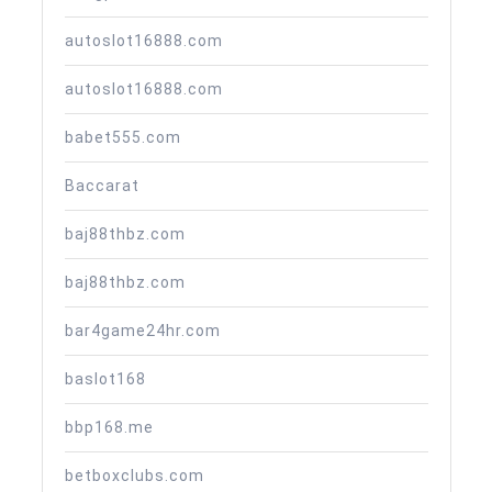
autoslot16888.com
autoslot16888.com
babet555.com
Baccarat
baj88thbz.com
baj88thbz.com
bar4game24hr.com
baslot168
bbp168.me
betboxclubs.com