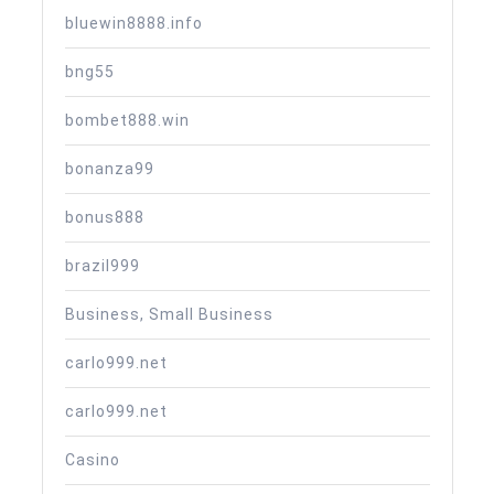
bluewin8888.info
bng55
bombet888.win
bonanza99
bonus888
brazil999
Business, Small Business
carlo999.net
carlo999.net
Casino