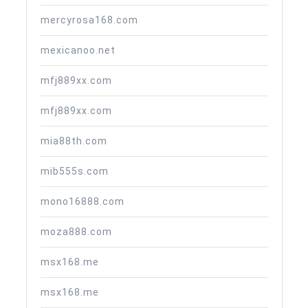
mercyrosa168.com
mexicanoo.net
mfj889xx.com
mfj889xx.com
mia88th.com
mib555s.com
mono16888.com
moza888.com
msx168.me
msx168.me