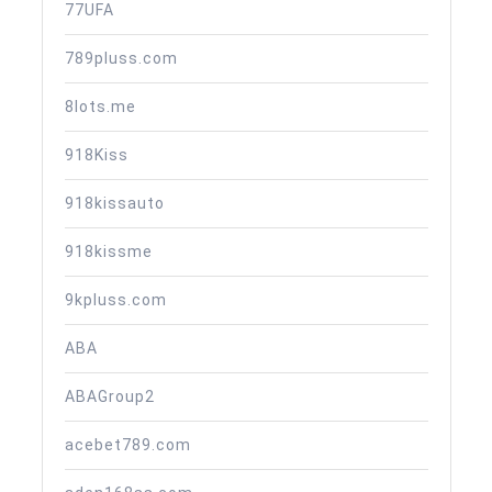
77UFA
789pluss.com
8lots.me
918Kiss
918kissauto
918kissme
9kpluss.com
ABA
ABAGroup2
acebet789.com