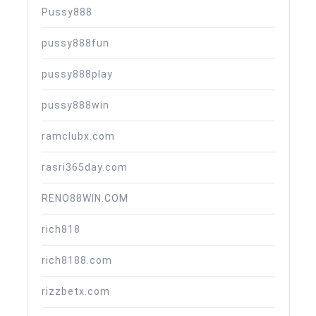
Pussy888
pussy888fun
pussy888play
pussy888win
ramclubx.com
rasri365day.com
RENO88WIN.COM
rich818
rich8188.com
rizzbetx.com