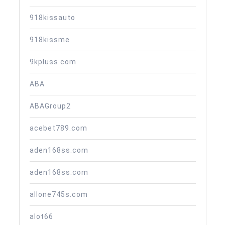
918kissauto
918kissme
9kpluss.com
ABA
ABAGroup2
acebet789.com
aden168ss.com
aden168ss.com
allone745s.com
alot66