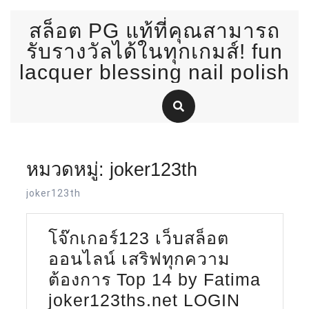
Skip
สล็อต PG แท้ที่คุณสามารถ
to
content
รับรางวัลได้ในทุกเกมส์! fun
lacquer blessing nail polish
หมวดหมู่:
joker123th
joker123th
โจ๊กเกอร์123 เว็บสล็อต
ออนไลน์ เสริฟทุกความ
ต้องการ Top 14 by Fatima
joker123ths.net LOGIN