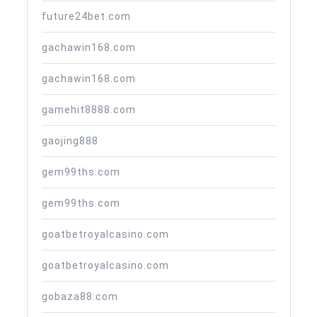
future24bet.com
gachawin168.com
gachawin168.com
gamehit8888.com
gaojing888
gem99ths.com
gem99ths.com
goatbetroyalcasino.com
goatbetroyalcasino.com
gobaza88.com