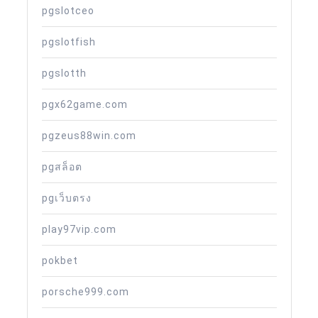
pgslotceo
pgslotfish
pgslotth
pgx62game.com
pgzeus88win.com
pgสล็อต
pgเว็บตรง
play97vip.com
pokbet
porsche999.com