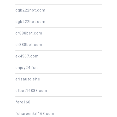
dgb222hot.com
dgb222hot.com
dr888bet.com
dr888bet.com
ek4567.com
enjoy24.fun
erisauto.site
etbet16888.com
faro168
fcharoenkit168.com