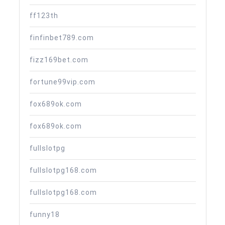
ff123th
finfinbet789.com
fizz169bet.com
fortune99vip.com
fox689ok.com
fox689ok.com
fullslotpg
fullslotpg168.com
fullslotpg168.com
funny18