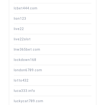
lcbet444.com
lion123
live22
live22slot
lnw365bet.com
lockdown168
london6789.com
lotto432
luca333.info
luckycat789.com