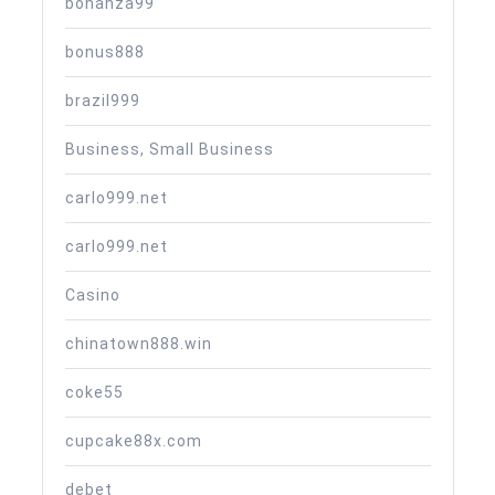
bonanza99
bonus888
brazil999
Business, Small Business
carlo999.net
carlo999.net
Casino
chinatown888.win
coke55
cupcake88x.com
debet