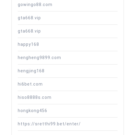
gowingo88.com
gta668.vip
gta668.vip
happy168
hengheng9899.com
hengjing168
hi6bet.com
hiso8888s.com
hongkong456
https://sretthi99.bet/enter/