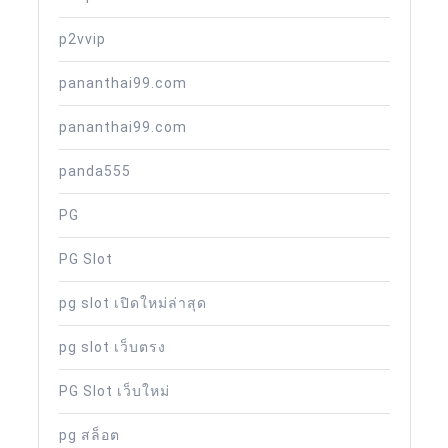
p2vvip
pananthai99.com
pananthai99.com
panda555
PG
PG Slot
pg slot เปิดใหม่ล่าสุด
pg slot เว็บตรง
PG Slot เว็บใหม่
pg สล็อต