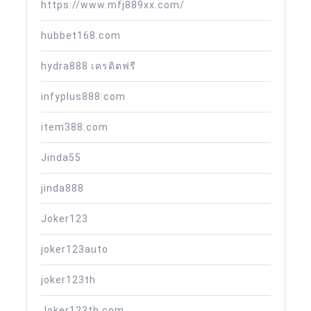
https://www.mfj889xx.com/
hubbet168.com
hydra888 เครดิตฟรี
infyplus888.com
item388.com
Jinda55
jinda888
Joker123
joker123auto
joker123th
Joker123th.com