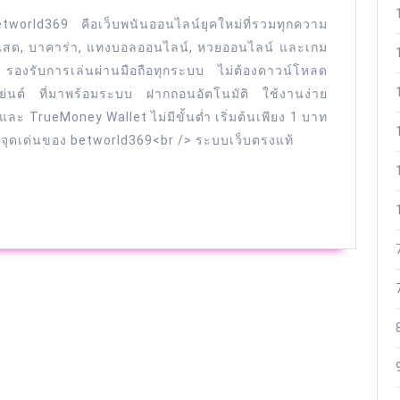
พฤษภาคม
world369 คือเว็บพนันออนไลน์ยุคใหม่ที่รวมทุกความ
betworld369
าสิโนสด, บาคาร่า, แทงบอลออนไลน์, หวยออนไลน์ และเกม
สมัคร
 รองรับการเล่นผ่านมือถือทุกระบบ ไม่ต้องดาวน์โหลด
รวม
ย่นต์ ที่มาพร้อมระบบ ฝากถอนอัตโนมัติ ใช้งานง่าย
ค่าย
ะ TrueMoney Wallet ไม่มีขั้นต่ำ เริ่มต้นเพียง 1 บาท
จุดเด่นของ betworld369<br /> ระบบเว็บตรงแท้
ดัง
วอ
เลท
ฝาก
ถอน
ออ
โต้
Top
30
by