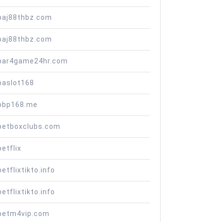
baj88thbz.com
baj88thbz.com
bar4game24hr.com
baslot168
bbp168.me
betboxclubs.com
betflix
betflixtikto.info
betflixtikto.info
betm4vip.com