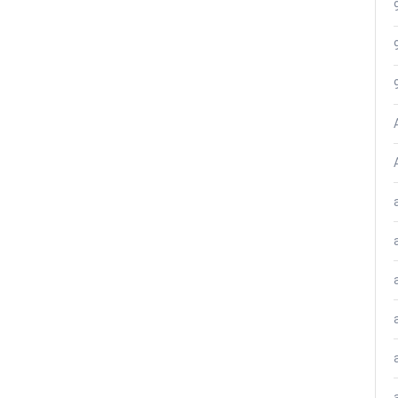
Angelia