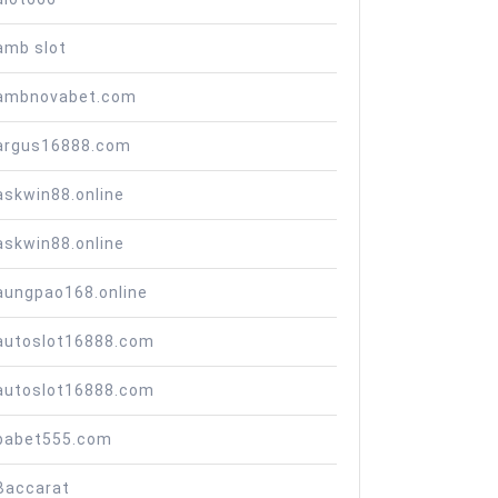
amb slot
ambnovabet.com
argus16888.com
askwin88.online
askwin88.online
aungpao168.online
autoslot16888.com
autoslot16888.com
babet555.com
Baccarat