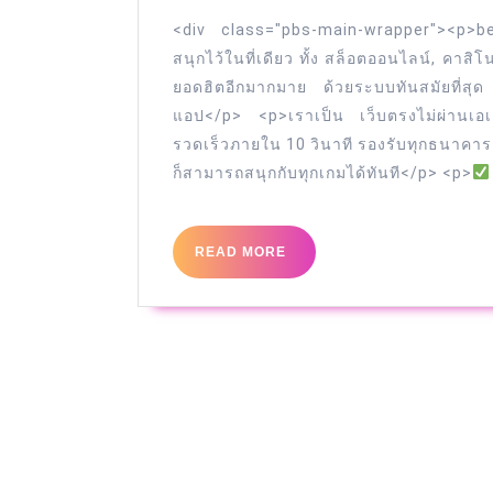
<div class="pbs-main-wrapper"><p>bet
สนุกไว้ในที่เดียว ทั้ง สล็อตออนไลน์, ค
ยอดฮิตอีกมากมาย ด้วยระบบทันสมัยที่สุด
แอป</p> <p>เราเป็น เว็บตรงไม่ผ่านเอเ
รวดเร็วภายใน 10 วินาที รองรับทุกธนาคารแล
ก็สามารถสนุกกับทุกเกมได้ทันที</p> <p>
READ
READ MORE
MORE