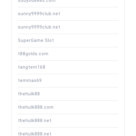
sudyod888s.com
sunny9999club.net
sunny9999club.net
SuperGame Slot
t88golds.com
tangtem168
temmax69
thehulk88
thehulk888.com
thehulk888.net
thehulk888.net