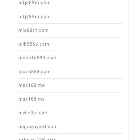
mfj889xx.com
mfj889xx.com
mia88th.com
mib555s.com
mono16888.com
moza888.com
msx168.me
msx168.me
mwin9s.com
nagawaybet.com