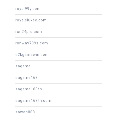
royal99y.com
royaleluxee.com
run24pro.com
runway789s.com
s2kgamewin.com
sagame
sagame168
sagame168th
sagame168th.com
sawan888