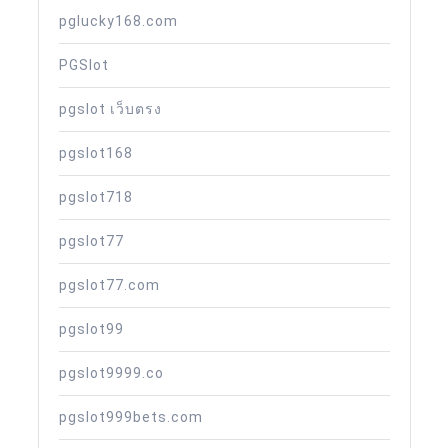
pglucky168.com
PGSlot
pgslot เว็บตรง
pgslot168
pgslot718
pgslot77
pgslot77.com
pgslot99
pgslot9999.co
pgslot999bets.com