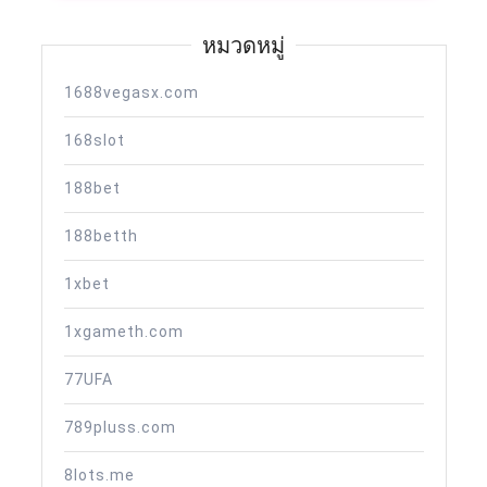
หมวดหมู่
1688vegasx.com
168slot
188bet
188betth
1xbet
1xgameth.com
77UFA
789pluss.com
8lots.me