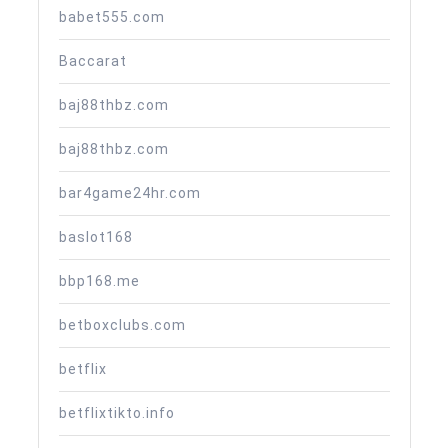
babet555.com
Baccarat
baj88thbz.com
baj88thbz.com
bar4game24hr.com
baslot168
bbp168.me
betboxclubs.com
betflix
betflixtikto.info