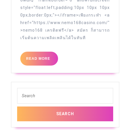
oMuIQ" frameborder="0" allowfullscreen
งบ
style="float:left;padding:10px 10px 10px
น้อย
0px;border:0px;"></iframe>เพียงกระทำ <a
ก็
href="https://www.nemo168casino.com/"
แตก
>nemo168 เครดิตฟรี</a> สมัคร ก็สามารถ
เริ่มต้นความเพลิดเพลินได้ในทันที
รัวๆ
เล่น
เอง
READ
READ MORE
MORE
เห็น
เอง
เลย
Top
Search
for:
85
by
Corri