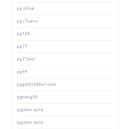
pg สล็อต
pg เว็บตรง
pg168
pg77
pg77slot
pg99
pggold168bet.com
pgheng99
pgjoker auto
pgjoker auto