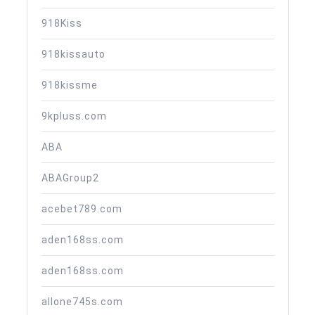
918Kiss
918kissauto
918kissme
9kpluss.com
ABA
ABAGroup2
acebet789.com
aden168ss.com
aden168ss.com
allone745s.com