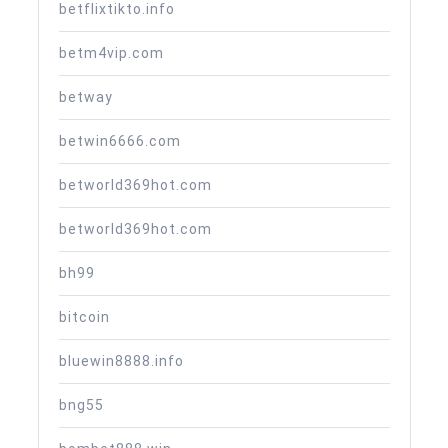
betflixtikto.info
betm4vip.com
betway
betwin6666.com
betworld369hot.com
betworld369hot.com
bh99
bitcoin
bluewin8888.info
bng55