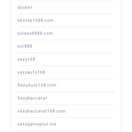
sbobet
sbotop1688.com
sclass8888.com
scr888
sexy168
sexyauto168
SexyAuto168.com
Sexybaccarat
sexybaccarat168.com
sexygameplus.me