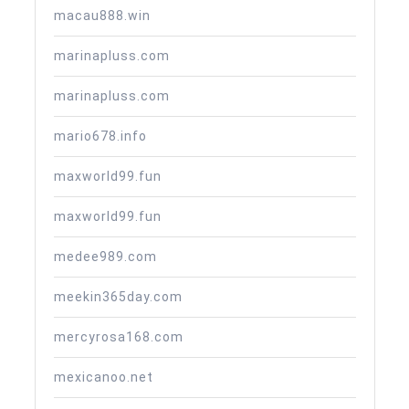
macau888.win
marinapluss.com
marinapluss.com
mario678.info
maxworld99.fun
maxworld99.fun
medee989.com
meekin365day.com
mercyrosa168.com
mexicanoo.net