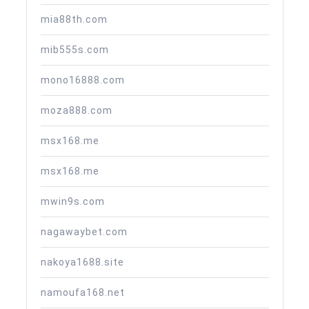
mia88th.com
mib555s.com
mono16888.com
moza888.com
msx168.me
msx168.me
mwin9s.com
nagawaybet.com
nakoya1688.site
namoufa168.net