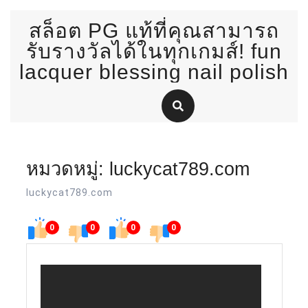
Skip
สล็อต PG แท้ที่คุณสามารถ
to
content
รับรางวัลได้ในทุกเกมส์! fun
lacquer blessing nail polish
หมวดหมู่:
luckycat789.com
luckycat789.com
0
0
0
0