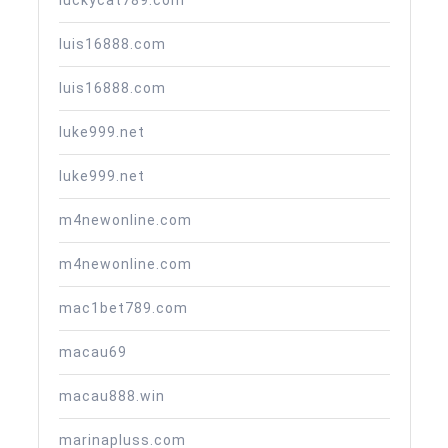
luckycat789.com
luis16888.com
luis16888.com
luke999.net
luke999.net
m4newonline.com
m4newonline.com
mac1bet789.com
macau69
macau888.win
marinapluss.com