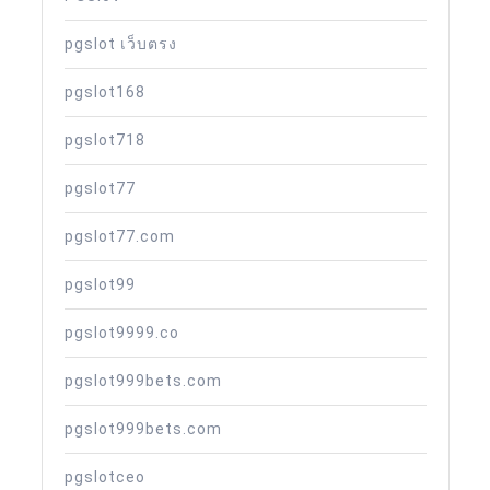
pgslot เว็บตรง
pgslot168
pgslot718
pgslot77
pgslot77.com
pgslot99
pgslot9999.co
pgslot999bets.com
pgslot999bets.com
pgslotceo