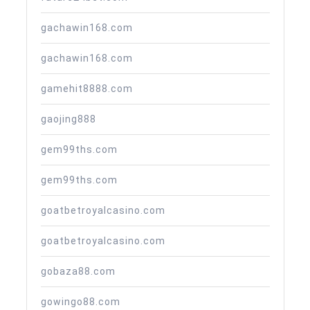
gachawin168.com
gachawin168.com
gamehit8888.com
gaojing888
gem99ths.com
gem99ths.com
goatbetroyalcasino.com
goatbetroyalcasino.com
gobaza88.com
gowingo88.com