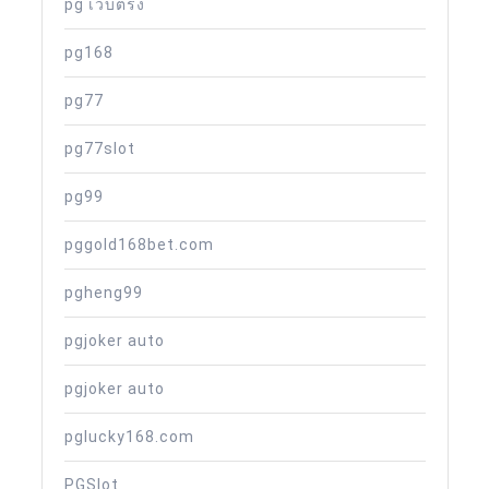
pg เว็บตรง
pg168
pg77
pg77slot
pg99
pggold168bet.com
pgheng99
pgjoker auto
pgjoker auto
pglucky168.com
PGSlot