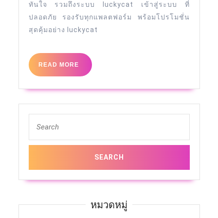
เร็ว
ทันใจ รวมถึงระบบ luckycat เข้าสู่ระบบ ที่
เวอร์
ปลอดภัย รองรับทุกแพลตฟอร์ม พร้อมโปรโมชั่น
ถอน
สุดคุ้มอย่าง luckycat
เงิน
ง่าย
READ
READ MORE
Top
MORE
33
by
Helaine
Search
for:
หมวดหมู่