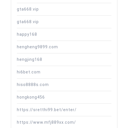
gta668.vip
gta668.vip
happy168
hengheng9899.com
hengjing168
hi6bet.com
hiso8888s.com
hongkong456
https://sretthi99.bet/enter/
https://www.mfj889xx.com/