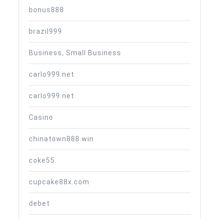
bonus888
brazil999
Business, Small Business
carlo999.net
carlo999.net
Casino
chinatown888.win
coke55
cupcake88x.com
debet