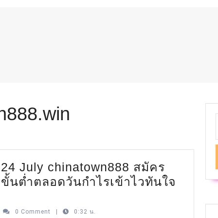
n888.win
f
 24 July chinatown888 สมัคร
ีขั้นต่ำตลอดวันกำไรเข้าไวทันใจ
town888
ต
uce
0 Comment
|
0:32 น.