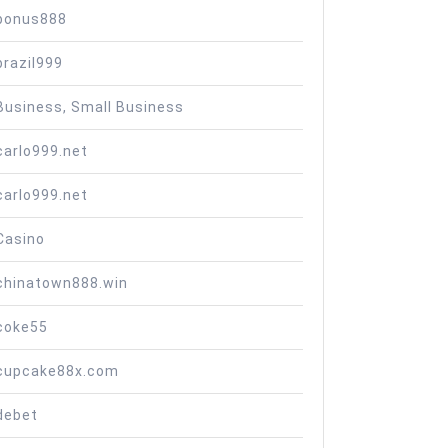
bonus888
brazil999
Business, Small Business
carlo999.net
carlo999.net
Casino
chinatown888.win
coke55
cupcake88x.com
debet