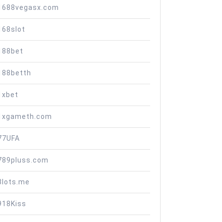
1688vegasx.com
168slot
188bet
188betth
1xbet
1xgameth.com
77UFA
789pluss.com
8lots.me
918Kiss