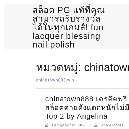
Skip
สล็อต PG แท้ที่คุณ
to
สามารถรับรางวัล
content
ได้ในทุกเกมส์! fun
lacquer blessing
nail polish
หมวดหมู่:
chinatow
chinatown888.win
chinatown888 เครดิตฟรี
สล็อตค่ายดังแตกหนักไม่ม
china
Top 2 by Angelina
เครดิ
19
Br
19 พฤศจิกายน 2025
|
Bruce Moore
|