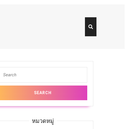
Search
or:
หมวดหมู่