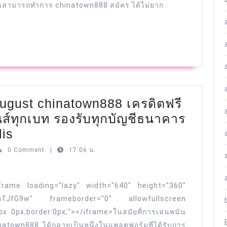
้เล่นสามารถทำการ chinatown888 สมัคร ได้ไม่ยาก
ล่าสุด
ใน
ที่
เดียว
อัปเดต
ตลอด
ugust chinatown888 เครดิตฟรี
ทุก
นมันส์ทุกเบท รองรับทุกบัญชีธนาคาร
วัน
chinatown888
lis
ช่วย
สมัคร
ไม่
0 Comment
|
17:06 น.
e
8
ให้
August
พลาด
frame loading="lazy" width="640" height="360"
chinatown888
สิทธิ
1hTJfG9w" frameborder="0" allowfullscreen
เครดิต
ประโยชน์
px 0px;border:0px;"></iframe>ในสมัยที่การเล่นพนัน
ฟรี
atown888 ได้กลายเป็นหนึ่งในแพลตฟอร์มที่ได้รับการ