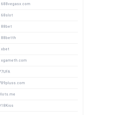
1688vegasx.com
168slot
188bet
188betth
1xbet
1xgameth.com
77UFA
789pluss.com
8lots.me
918Kiss