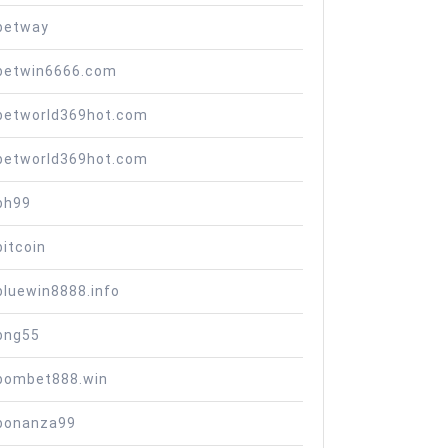
betway
betwin6666.com
betworld369hot.com
betworld369hot.com
bh99
bitcoin
bluewin8888.info
bng55
bombet888.win
bonanza99