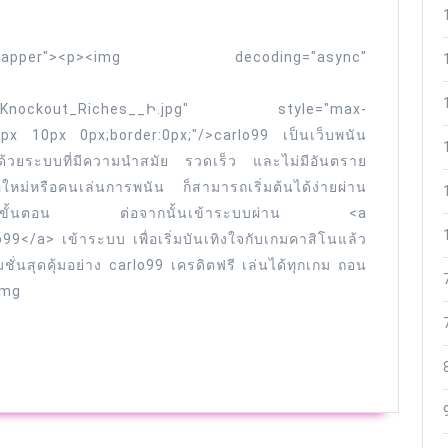
ore
apper"><p><img decoding="async"
3_͵ᵡ_Knockout_Riches__Ի.jpg" style="max-
0px 10px 0px;border:0px;"/>carlo99 เป็นเว็บพนัน
ด้วยระบบที่มีความนำสมัย รวดเร็ว และไม่มีอันตราย
ือใหม่หรือคนเล่นการพนัน ก็สามารถเริ่มต้นได้ง่ายผ่าน
ขั้นตอน ต่อจากนั้นเข้าระบบผ่าน <a
9</a> เข้าระบบ เพื่อเริ่มบันเทิงใจกับเกมคาสิโนแล้ว
มชั่นสุดคุ้มอย่าง carlo99 เครดิตฟรี เล่นได้ทุกเกม ถอน
img