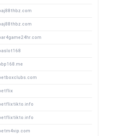
baj88thbz.com
baj88thbz.com
bar4game24hr.com
baslot168
bbp168.me
betboxclubs.com
betflix
betflixtikto.info
betflixtikto.info
betm4vip.com