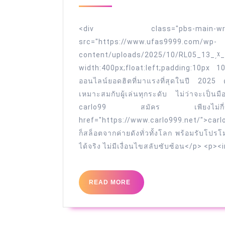
พฤศจิกายน
Mo
2
2025
November
<div class="pbs-main-wr
carlo99
src="https://www.ufas9999.com/wp-
เข้า
content/uploads/2025/10/RL05_1
สู่
width:400px;float:left;padding:10px 1
ระบบ
ออนไลน์ยอดฮิตที่มาแรงที่สุดในปี 2025 
เหมาะสมกับผู้เล่นทุกระดับ ไม่ว่าจะเป็นม
คา
carlo99 สมัคร เพียงไม่กี่
สิ
href="https://www.carlo999.net/">carlo9
โน
ก็สล็อตจากค่ายดังทั่วทั้งโลก พร้อมรับโปรโ
หรู
ได้จริง ไม่มีเงื่อนไขสลับซับซ้อน</p> <p><
มาตรฐาน
โลก
READ
READ MORE
ฝาก-
MORE
ถอน
ออ