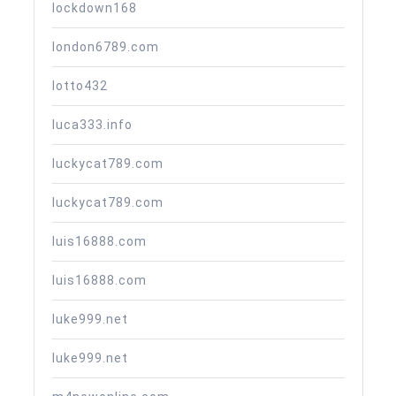
lockdown168
london6789.com
lotto432
luca333.info
luckycat789.com
luckycat789.com
luis16888.com
luis16888.com
luke999.net
luke999.net