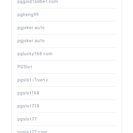
pggold168bet.com
pgheng99
pgjoker auto
pgjoker auto
pglucky168.com
PGSlot
pgslot เว็บตรง
pgslot168
pgslot718
pgslot77
pgslot77.com