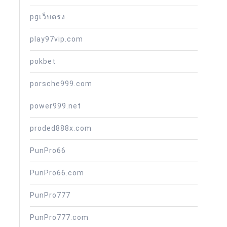
pgเว็บตรง
play97vip.com
pokbet
porsche999.com
power999.net
proded888x.com
PunPro66
PunPro66.com
PunPro777
PunPro777.com