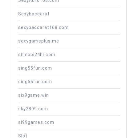
SexyAuto168.com
Sexybaccarat
sexybaccarat168.com
sexygameplus.me
shinobi24hr.com
sing55fun.com
sing55fun.com
six9game.win
sky2899.com
sl99games.com
Slot