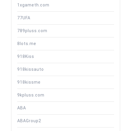
1xgameth.com
77UFA
789pluss.com
8lots.me
918Kiss
918kissauto
918kissme
9kpluss.com
ABA
ABAGroup2