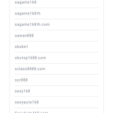
sagame168
sagame168th
sagame168th.com
sawan888
sbobet
sbotop1688.com
sclass8888.com
scr888
sexy168
sexyauto168