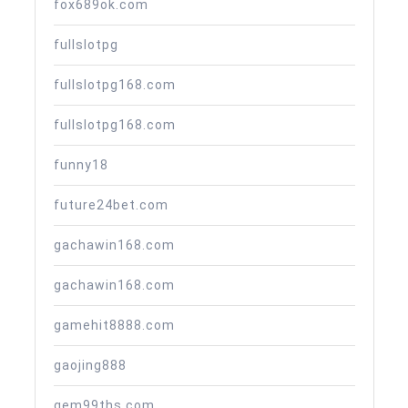
fox689ok.com
fullslotpg
fullslotpg168.com
fullslotpg168.com
funny18
future24bet.com
gachawin168.com
gachawin168.com
gamehit8888.com
gaojing888
gem99ths.com