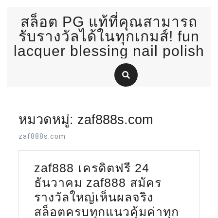
Skip
สล็อต PG แท้ที่คุณสามารถ
to
content
รับรางวัลได้ในทุกเกมส์! fun
lacquer blessing nail polish
หมวดหมู่:
zaf888s.com
zaf888s.com
zaf888 เครดิตฟรี 24
ธันวาคม zaf888 สมัคร
รางวัลใหญ่เห็นผลจริง
สล็อตครบทุกแนวคุ้มค่าทุก