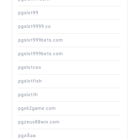
pgslot99
pgslot9999.co
pgslot999bets.com
pgslot999bets.com
pgslotceo
pgslotfish
pgslotth
pgx62game.com
pgzeus88win.com
pgสล็อต