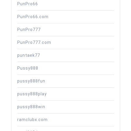
PunPro66
PunPro66.com
PunPro777
PunPro777.com
puntaek77
Pussy888
pussy888fun
pussy888play
pussy888win
ramclubx.com