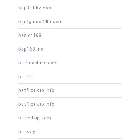
baj88thbz.com
bar4game24hr.com
baslot168
bbp168.me
betboxclubs.com
betflix
betflixtikto.info
betflixtikto.info
betm4vip.com
betway