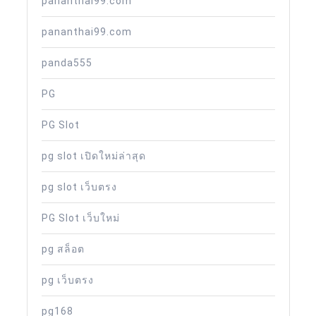
pananthai99.com
pananthai99.com
panda555
PG
PG Slot
pg slot เปิดใหม่ล่าสุด
pg slot เว็บตรง
PG Slot เว็บใหม่
pg สล็อต
pg เว็บตรง
pg168