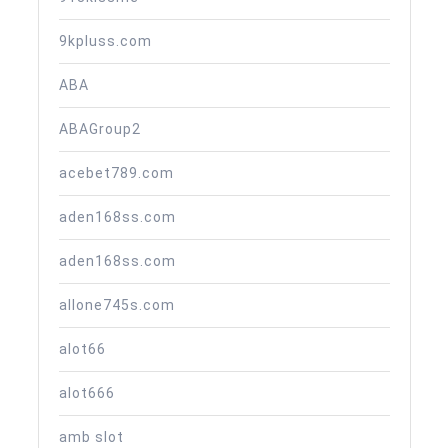
9kpluss.com
ABA
ABAGroup2
acebet789.com
aden168ss.com
aden168ss.com
allone745s.com
alot66
alot666
amb slot