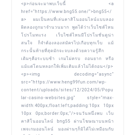
เพราะ
<p>ก่อนจะมาพบเว็บนี้ <a
href="https://www.bng55.one/">bng55</
สล็อต
a> ผมเป็นคนที่เล่นคาสิโนออนไลน์แบบลอง
เยอะ
ผิดลองถูกมาจำนวนมาก พูดได้ว่าเว็บไซต์ไหน
คา
โปรโมทแรง เว็บไซต์ไหนมีโปรโมชั่นดูน่า
สิ
สนใจ ก็จำต้องลองสมัครไปเกือบทุกเว็บ แม้
โน
กระนั้นท้ายที่สุดมักจะจบลงด้วยความรู้สึก
ครบ
เดิมๆคือระบบช้า เกมไม่ครบ ถอนยาก หรือ
แม้แต่โดนหลอกให้เพิ่มเติมแล้วไม่ได้ถอน</p>
และ
<p><img decoding="async"
เข้า
src="https://www.heng99fun.com/wp-
เล่น
content/uploads/sites/12/2024/05/Popu
ไว
lar-casino-websites.jpg" style="max-
ใหม่
width:400px;float:left;padding:10px 10px
ล่าสุด
10px 0px;border:0px;"/>จนวันหนึ่งพบ เว็บ
Top
คาสิโนออนไลน์ bng55 ผ่านโฆษณาบนหน้า
เพจเกมออนไลน์ มองผ่านๆก็มิได้ไม่เหมือนกับ
99