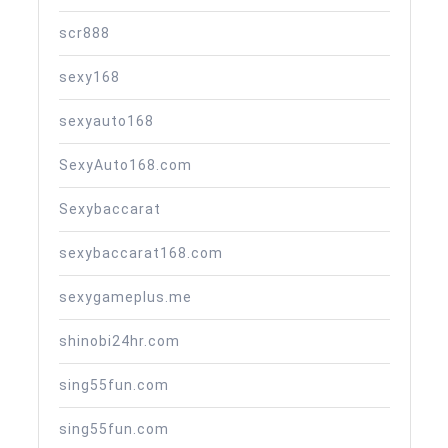
scr888
sexy168
sexyauto168
SexyAuto168.com
Sexybaccarat
sexybaccarat168.com
sexygameplus.me
shinobi24hr.com
sing55fun.com
sing55fun.com