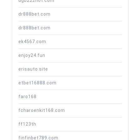
dgb222hot.com
dr888bet.com
dr888bet.com
ek4567.com
enjoy24.fun
erisauto.site
etbet16888.com
faro168
fcharoenkit168.com
ff123th
finfinbet789.com