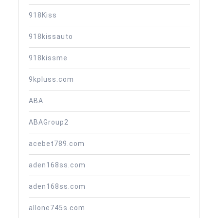
918Kiss
918kissauto
918kissme
9kpluss.com
ABA
ABAGroup2
acebet789.com
aden168ss.com
aden168ss.com
allone745s.com