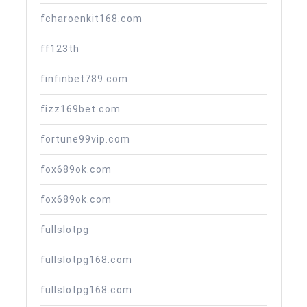
fcharoenkit168.com
ff123th
finfinbet789.com
fizz169bet.com
fortune99vip.com
fox689ok.com
fox689ok.com
fullslotpg
fullslotpg168.com
fullslotpg168.com