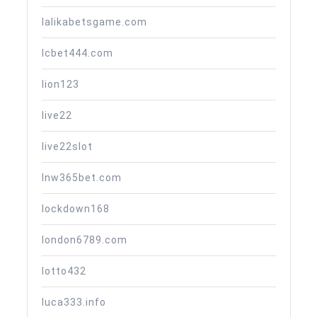
lalikabetsgame.com
lcbet444.com
lion123
live22
live22slot
lnw365bet.com
lockdown168
london6789.com
lotto432
luca333.info