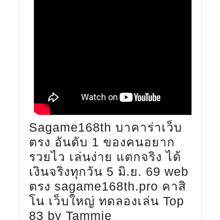
Sagame168th บาคาร่าเว็บ
ตรง อันดับ 1 ของคนอยาก
รวยไว เล่นง่าย แตกจริง ได้
เงินจริงทุกวัน 5 มิ.ย. 69 web
ตรง sagame168th.pro คาสิ
โน เว็บใหญ่ ทดลองเล่น Top
Sagame168th
83 by Tammie