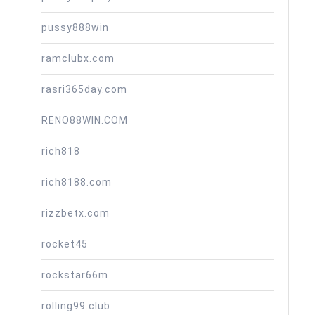
pussy888win
ramclubx.com
rasri365day.com
RENO88WIN.COM
rich818
rich8188.com
rizzbetx.com
rocket45
rockstar66m
rolling99.club