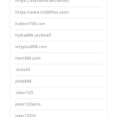
https://sretthi99.bet/enter/
https://www.mfj889xx.com/
hubbet168.com
hydra888 เครดิตฟรี
infyplus888.com
item388.com
Jinda55
jinda888
Joker123
joker123auto
joker123th