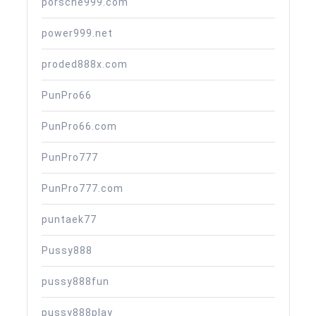
porsche999.com
power999.net
proded888x.com
PunPro66
PunPro66.com
PunPro777
PunPro777.com
puntaek77
Pussy888
pussy888fun
pussy888play