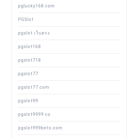
pglucky168.com
PGSlot
pgslot เว็บตรง
pgslot168
pgslot718
pgslot77
pgslot77.com
pgslot99
pgslot9999.co
pgslot999bets.com