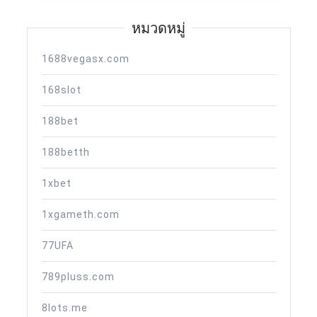
by
Son
หมวดหมู่
1688vegasx.com
168slot
188bet
188betth
1xbet
1xgameth.com
77UFA
789pluss.com
8lots.me