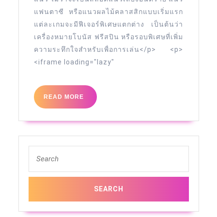
นำ
แฟนตาซี หรือแนวผลไม้คลาสสิกแบบเริ่มแรก
โปร
แต่ละเกมจะมีฟีเจอร์พิเศษแตกต่าง เป็นต้นว่า
โม
เครื่องหมายโบนัส ฟรีสปิน หรือรอบพิเศษที่เพิ่ม
ชั่
ความระทึกใจสำหรับเพื่อการเล่น</p> <p>
นมา
<iframe loading="lazy"
กมาย
188bet
READ
READ MORE
เกม
MORE
มา
แรง
อัตรา
Search
ชนะ
for:
สูง
Top
95