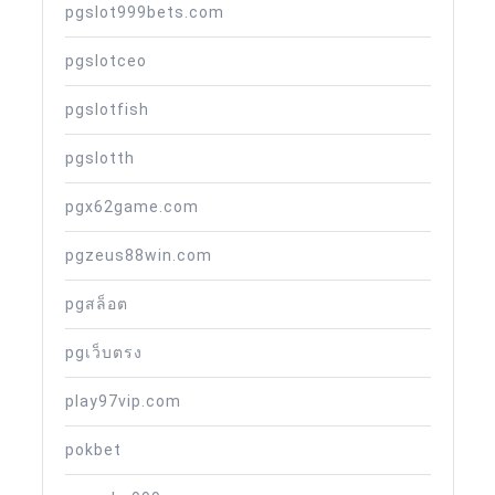
pgslot999bets.com
pgslotceo
pgslotfish
pgslotth
pgx62game.com
pgzeus88win.com
pgสล็อต
pgเว็บตรง
play97vip.com
pokbet