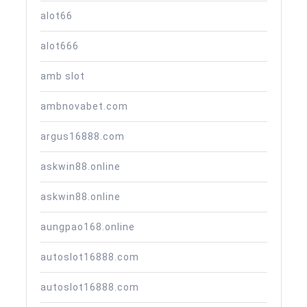
alot66
alot666
amb slot
ambnovabet.com
argus16888.com
askwin88.online
askwin88.online
aungpao168.online
autoslot16888.com
autoslot16888.com