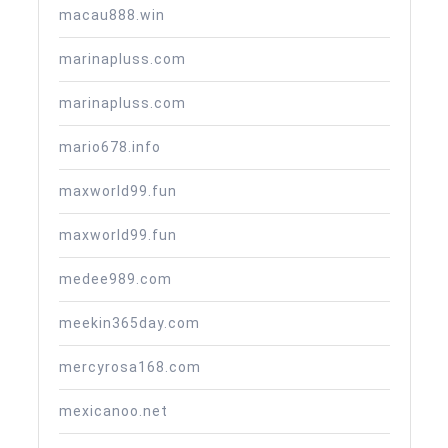
macau888.win
marinapluss.com
marinapluss.com
mario678.info
maxworld99.fun
maxworld99.fun
medee989.com
meekin365day.com
mercyrosa168.com
mexicanoo.net