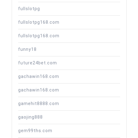
fullslotpg
fullslotpg168.com
fullslotpg168.com
funny18
future24bet.com
gachawin168.com
gachawin168.com
gamehit8888.com
gaojing888
gem99ths.com