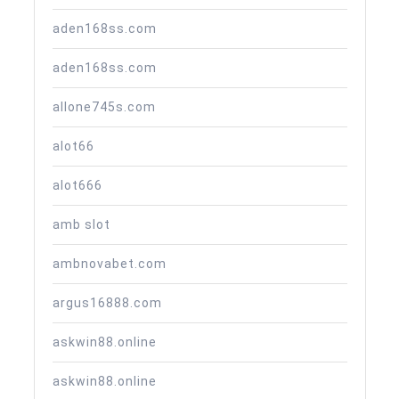
aden168ss.com
aden168ss.com
allone745s.com
alot66
alot666
amb slot
ambnovabet.com
argus16888.com
askwin88.online
askwin88.online