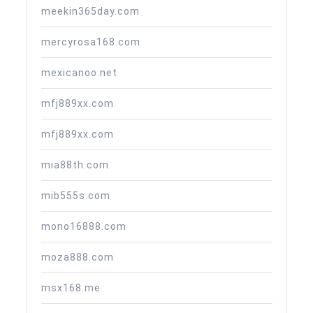
meekin365day.com
mercyrosa168.com
mexicanoo.net
mfj889xx.com
mfj889xx.com
mia88th.com
mib555s.com
mono16888.com
moza888.com
msx168.me