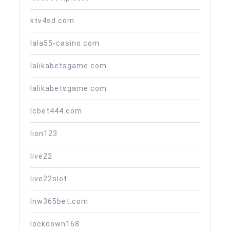
ktv4sd.com
lala55-casino.com
lalikabetsgame.com
lalikabetsgame.com
lcbet444.com
lion123
live22
live22slot
lnw365bet.com
lockdown168