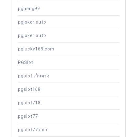
pgheng99
pgjoker auto
pgjoker auto
pglucky168.com
PGSlot
pgslot เว็บตรง
pgslot168
pgslot718
pgslot77
pgslot77.com