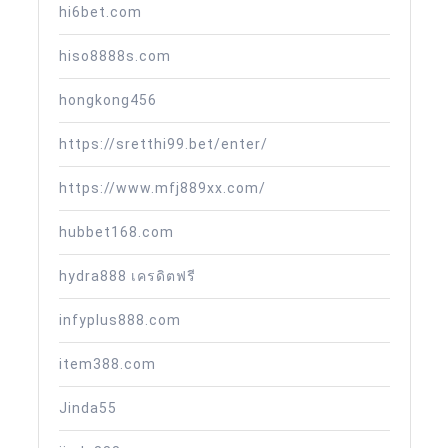
hi6bet.com
hiso8888s.com
hongkong456
https://sretthi99.bet/enter/
https://www.mfj889xx.com/
hubbet168.com
hydra888 เครดิตฟรี
infyplus888.com
item388.com
Jinda55