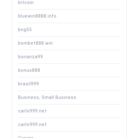
bitcoin
bluewin8888.info
bng55
bombet888.win
bonanza99
bonus888
brazil999
Business, Small Business
carlo999.net
carlo999.net