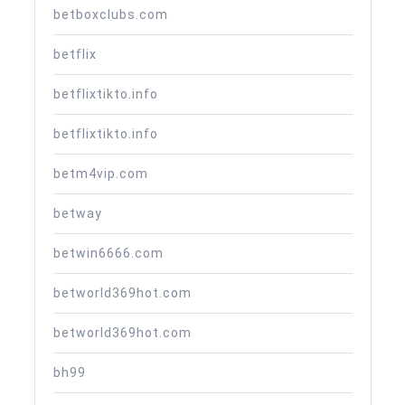
betboxclubs.com
betflix
betflixtikto.info
betflixtikto.info
betm4vip.com
betway
betwin6666.com
betworld369hot.com
betworld369hot.com
bh99