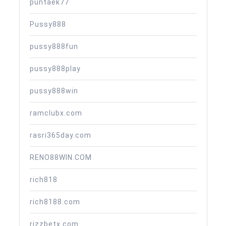
puntaek77
Pussy888
pussy888fun
pussy888play
pussy888win
ramclubx.com
rasri365day.com
RENO88WIN.COM
rich818
rich8188.com
rizzbetx.com