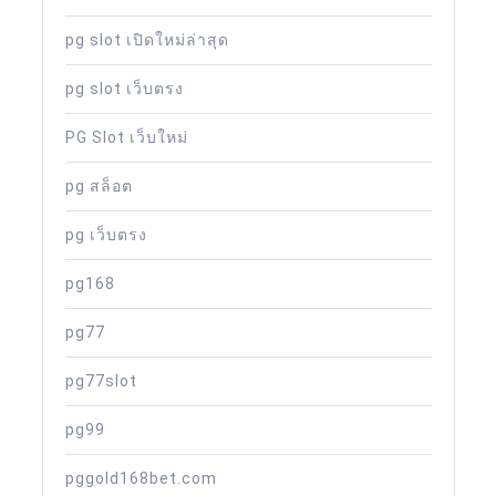
pg slot เปิดใหม่ล่าสุด
pg slot เว็บตรง
PG Slot เว็บใหม่
pg สล็อต
pg เว็บตรง
pg168
pg77
pg77slot
pg99
pggold168bet.com