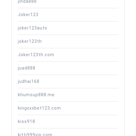
jinda888
Joker123
joker123auto
joker123th
Joker123th.com
juad888
judhai168
khumsup888.me
kingxxxbet123.com
kiss918
kitti999vip.com