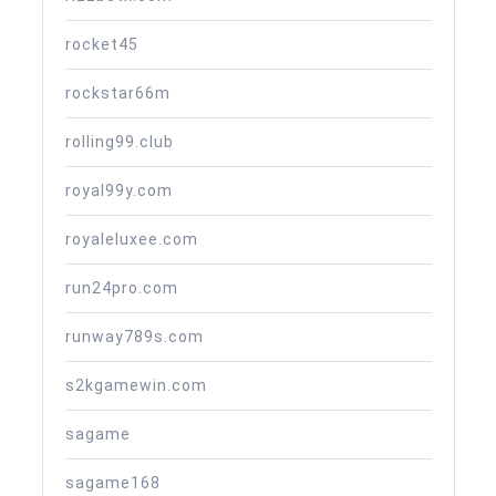
rocket45
rockstar66m
rolling99.club
royal99y.com
royaleluxee.com
run24pro.com
runway789s.com
s2kgamewin.com
sagame
sagame168