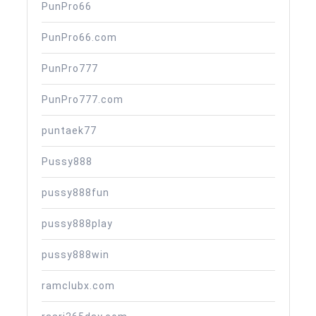
PunPro66
PunPro66.com
PunPro777
PunPro777.com
puntaek77
Pussy888
pussy888fun
pussy888play
pussy888win
ramclubx.com