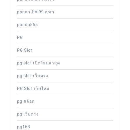
pananthai99.com
panda555
PG
PG Slot
pg slot เปิดใหม่ล่าสุด
pg slot เว็บตรง
PG Slot เว็บใหม่
pg สล็อต
pg เว็บตรง
pg168