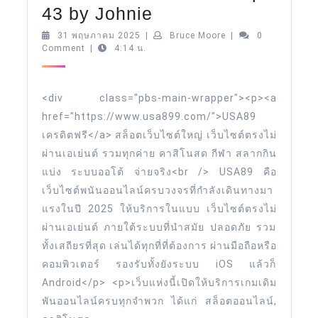
USA89
43 by Johnie
เครดิต
31
Bruce
31 พฤษภาคม 2025
|
Bruce Moore
|
0
พฤษภาคม
Moore
Comment
|
4:14 น.
ฟรี
2025
18
กันยายน
<div class="pbs-main-wrapper"><p><a
USA89
href="https://www.usa899.com/">USA89
เครดิตฟรี</a> สล็อตเว็บไซต์ใหญ่ เว็บไซต์ตรงไม่
เข้า
ผ่านเอเย่นต์ รวมทุกค่าย คาสิโนสด กีฬา สลากกิน
สู่
แบ่ง ระบบออโต้ จ่ายจริง<br /> USA89 คือ
ระบบ
เว็บไซต์พนันออนไลน์ครบวงจรที่กำลังเดินทางมา
เว็บ
แรงในปี 2025 ให้บริการในแบบ เว็บไซต์ตรงไม่
ตรง
ผ่านเอเย่นต์ ภายใต้ระบบที่นำสมัย ปลอดภัย รวม
สล็อต
ทั้งเสถียรที่สุด เล่นได้ทุกที่ที่ต้องการ ผ่านมือถือหรือ
แตก
คอมพิวเตอร์ รองรับทั้งยังระบบ iOS แล้วก็
Android</p> <p>เว็บแห่งนี้เปิดให้บริการเกมเดิม
ง่าย
พันออนไลน์ครบทุกจำพวก ได้แก่ สล็อตออนไลน์,
ฝาก