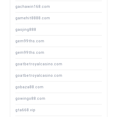
gachawin168.com
gamehit8888.com
gaojing888
gem99ths.com
gem99ths.com
goatbetroyalcasino.com
goatbetroyalcasino.com
gobaza88.com
gowingo88.com
gta668.vip