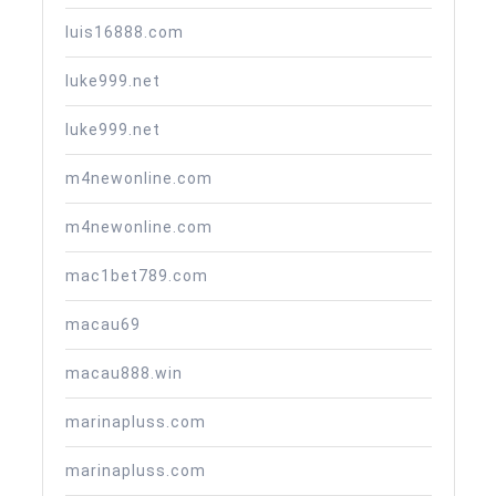
luis16888.com
luke999.net
luke999.net
m4newonline.com
m4newonline.com
mac1bet789.com
macau69
macau888.win
marinapluss.com
marinapluss.com