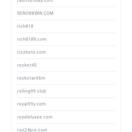
rasri365day.com
RENO88WIN.COM
rich818
rich8188.com
rizzbetx.com
rocket45
rockstar66m
rolling99.club
royal99y.com
royaleluxee.com
run24pro.com