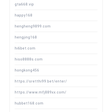
gta668.vip
happy168
hengheng9899.com
hengjing168
hi6bet.com
hiso8888s.com
hongkong456
https://sretthi99.bet/enter/
https://www.mfj889xx.com/
hubbet168.com