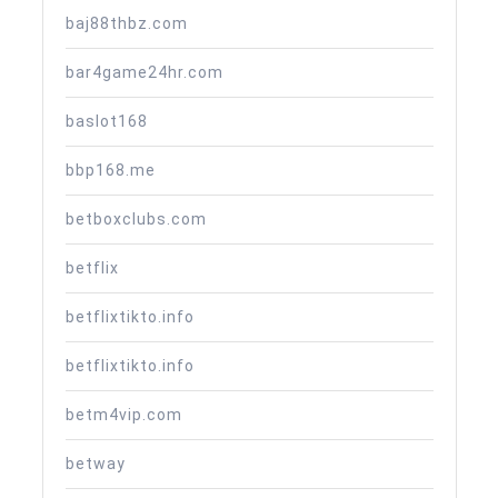
baj88thbz.com
bar4game24hr.com
baslot168
bbp168.me
betboxclubs.com
betflix
betflixtikto.info
betflixtikto.info
betm4vip.com
betway