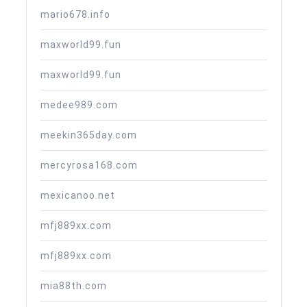
mario678.info
maxworld99.fun
maxworld99.fun
medee989.com
meekin365day.com
mercyrosa168.com
mexicanoo.net
mfj889xx.com
mfj889xx.com
mia88th.com