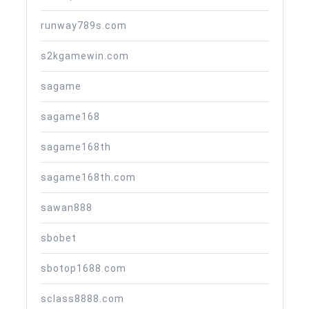
runway789s.com
s2kgamewin.com
sagame
sagame168
sagame168th
sagame168th.com
sawan888
sbobet
sbotop1688.com
sclass8888.com