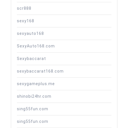
scr888
sexy168
sexyauto168
SexyAuto168.com
Sexybaccarat
sexybaccarat168.com
sexygameplus.me
shinobi24hr.com
sing55fun.com
sing55fun.com