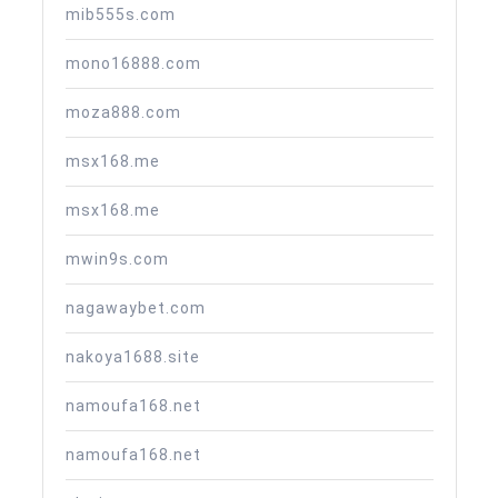
mib555s.com
mono16888.com
moza888.com
msx168.me
msx168.me
mwin9s.com
nagawaybet.com
nakoya1688.site
namoufa168.net
namoufa168.net