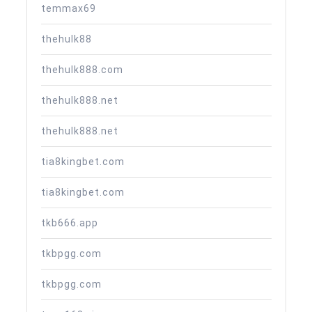
temmax69
thehulk88
thehulk888.com
thehulk888.net
thehulk888.net
tia8kingbet.com
tia8kingbet.com
tkb666.app
tkbpgg.com
tkbpgg.com