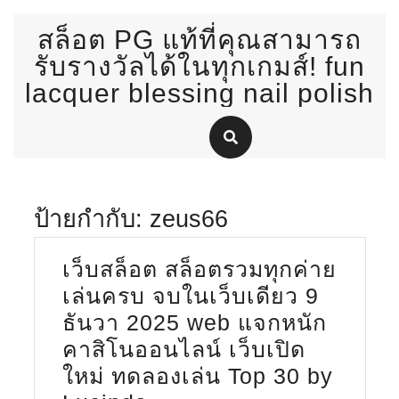
Skip
สล็อต PG แท้ที่คุณสามารถ
to
content
รับรางวัลได้ในทุกเกมส์! fun
lacquer blessing nail polish
ป้ายกำกับ:
zeus66
เว็บสล็อต สล็อตรวมทุกค่าย
เล่นครบ จบในเว็บเดียว 9
ธันวา 2025 web แจกหนัก
คาสิโนออนไลน์ เว็บเปิด
ใหม่ ทดลองเล่น Top 30 by