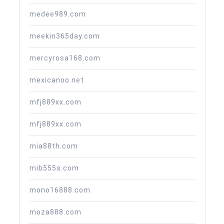
medee989.com
meekin365day.com
mercyrosa168.com
mexicanoo.net
mfj889xx.com
mfj889xx.com
mia88th.com
mib555s.com
mono16888.com
moza888.com