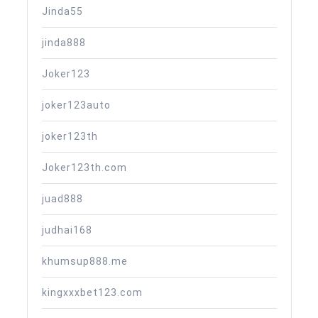
Jinda55
jinda888
Joker123
joker123auto
joker123th
Joker123th.com
juad888
judhai168
khumsup888.me
kingxxxbet123.com