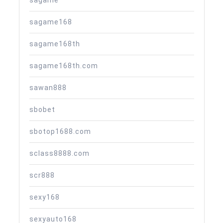
sagame
sagame168
sagame168th
sagame168th.com
sawan888
sbobet
sbotop1688.com
sclass8888.com
scr888
sexy168
sexyauto168