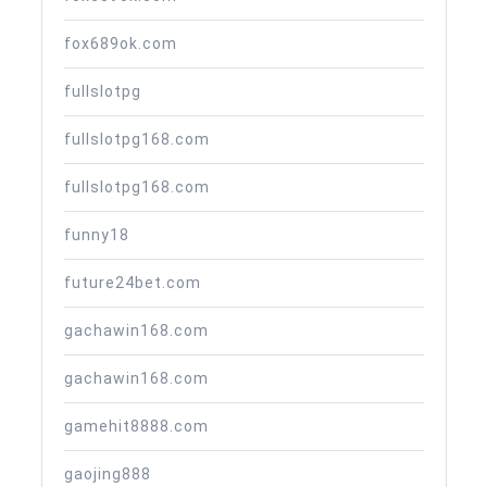
fox689ok.com
fullslotpg
fullslotpg168.com
fullslotpg168.com
funny18
future24bet.com
gachawin168.com
gachawin168.com
gamehit8888.com
gaojing888