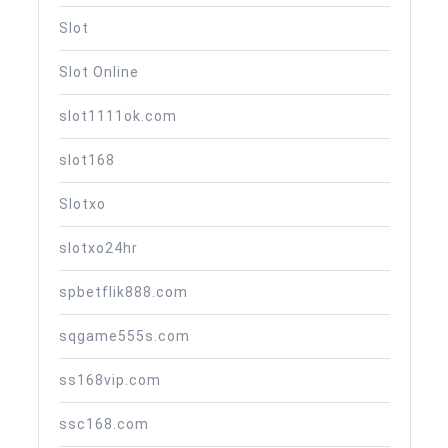
Slot
Slot Online
slot1111ok.com
slot168
Slotxo
slotxo24hr
spbetflik888.com
sqgame555s.com
ss168vip.com
ssc168.com