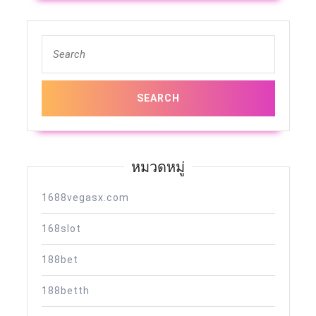
Lucinda
Search
for:
หมวดหมู่
1688vegasx.com
168slot
188bet
188betth