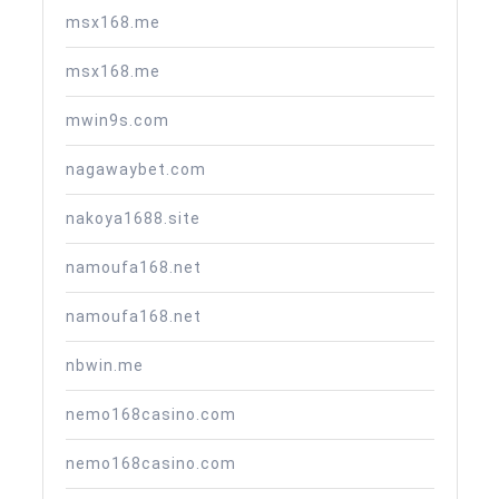
msx168.me
msx168.me
mwin9s.com
nagawaybet.com
nakoya1688.site
namoufa168.net
namoufa168.net
nbwin.me
nemo168casino.com
nemo168casino.com