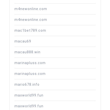
m4newonline.com
m4newonline.com
mac1bet789.com
macau69
macau888.win
marinapluss.com
marinapluss.com
mario678.info
maxworld99.fun
maxworld99.fun