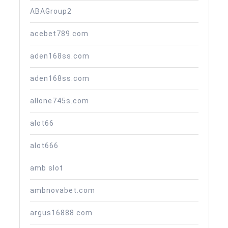
ABAGroup2
acebet789.com
aden168ss.com
aden168ss.com
allone745s.com
alot66
alot666
amb slot
ambnovabet.com
argus16888.com