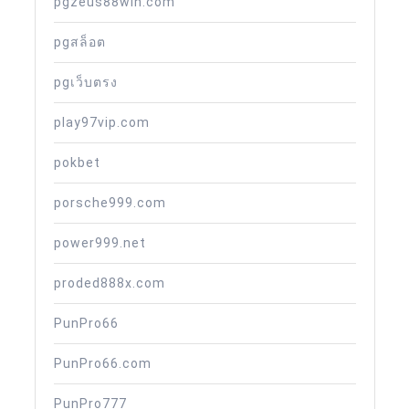
pgzeus88win.com
pgสล็อต
pgเว็บตรง
play97vip.com
pokbet
porsche999.com
power999.net
proded888x.com
PunPro66
PunPro66.com
PunPro777