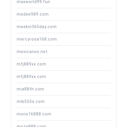
maxworld99.fun
medee989.com
meekin365day.com
mercyrosa168.com
mexicanoo.net
mfj889xx.com
mfj889xx.com
mia88th.com
mib555s.com
mono16888.com
moza888.com