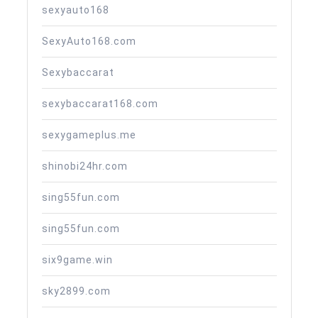
sexyauto168
SexyAuto168.com
Sexybaccarat
sexybaccarat168.com
sexygameplus.me
shinobi24hr.com
sing55fun.com
sing55fun.com
six9game.win
sky2899.com