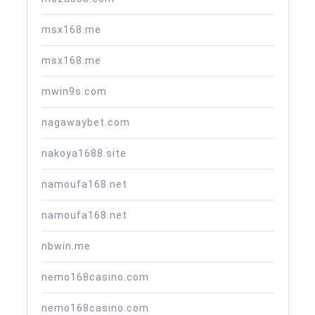
msx168.me
msx168.me
mwin9s.com
nagawaybet.com
nakoya1688.site
namoufa168.net
namoufa168.net
nbwin.me
nemo168casino.com
nemo168casino.com