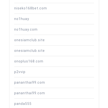
niseko168bet.com
no1huay
no1huay.com
onesiamclub.site
onesiamclub.site
onoplus168.com
p2vvip
pananthai99.com
pananthai99.com
panda555