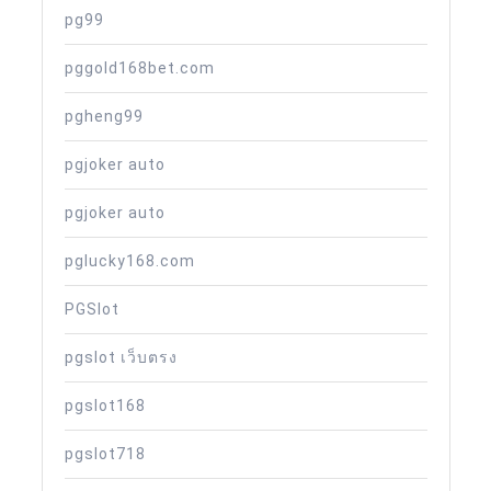
pg99
pggold168bet.com
pgheng99
pgjoker auto
pgjoker auto
pglucky168.com
PGSlot
pgslot เว็บตรง
pgslot168
pgslot718