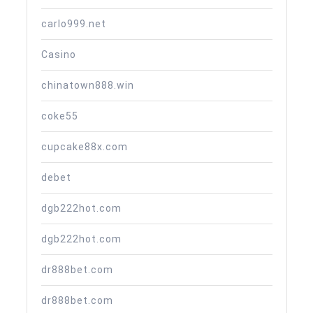
carlo999.net
Casino
chinatown888.win
coke55
cupcake88x.com
debet
dgb222hot.com
dgb222hot.com
dr888bet.com
dr888bet.com