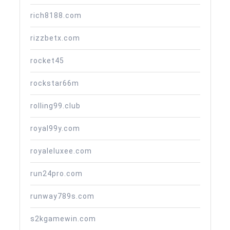
rich8188.com
rizzbetx.com
rocket45
rockstar66m
rolling99.club
royal99y.com
royaleluxee.com
run24pro.com
runway789s.com
s2kgamewin.com