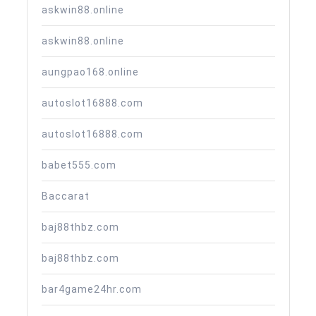
askwin88.online
askwin88.online
aungpao168.online
autoslot16888.com
autoslot16888.com
babet555.com
Baccarat
baj88thbz.com
baj88thbz.com
bar4game24hr.com