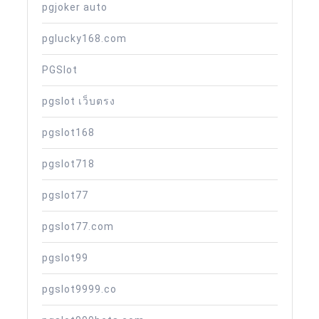
pgjoker auto
pglucky168.com
PGSlot
pgslot เว็บตรง
pgslot168
pgslot718
pgslot77
pgslot77.com
pgslot99
pgslot9999.co