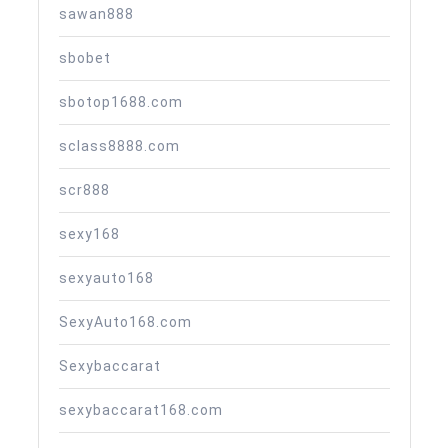
sawan888
sbobet
sbotop1688.com
sclass8888.com
scr888
sexy168
sexyauto168
SexyAuto168.com
Sexybaccarat
sexybaccarat168.com