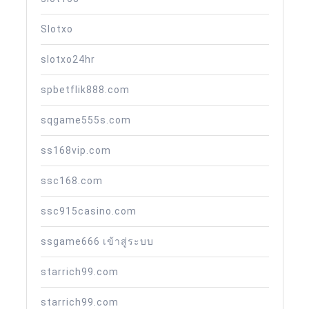
Slotxo
slotxo24hr
spbetflik888.com
sqgame555s.com
ss168vip.com
ssc168.com
ssc915casino.com
ssgame666 เข้าสู่ระบบ
starrich99.com
starrich99.com