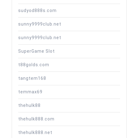
sudyod888s.com
sunny9999club.net
sunny9999club.net
SuperGame Slot
t88golds.com
tangtem168
temmax69
thehulk88
thehulk888.com
thehulk888.net