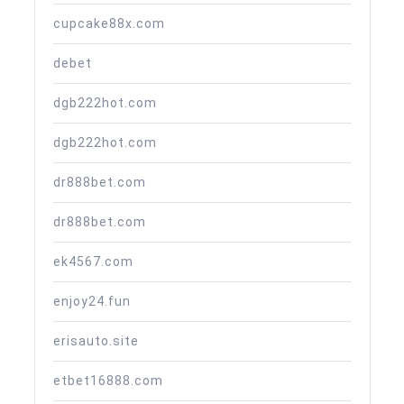
cupcake88x.com
debet
dgb222hot.com
dgb222hot.com
dr888bet.com
dr888bet.com
ek4567.com
enjoy24.fun
erisauto.site
etbet16888.com