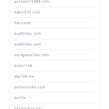
autoslot16888.com
babet555.com
Baccarat
baj88thbz.com
baj88thbz.com
bar4game24hr.com
baslot168
bbp168.me
betboxclubs.com
betflix
betflixtikto.info