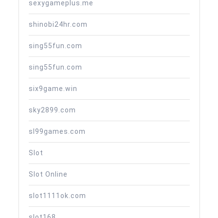
sexygameplus.me
shinobi24hr.com
sing55fun.com
sing55fun.com
six9game.win
sky2899.com
sl99games.com
Slot
Slot Online
slot1111ok.com
slot168