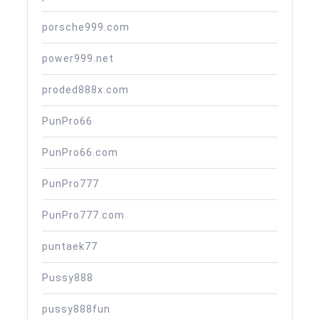
porsche999.com
power999.net
proded888x.com
PunPro66
PunPro66.com
PunPro777
PunPro777.com
puntaek77
Pussy888
pussy888fun