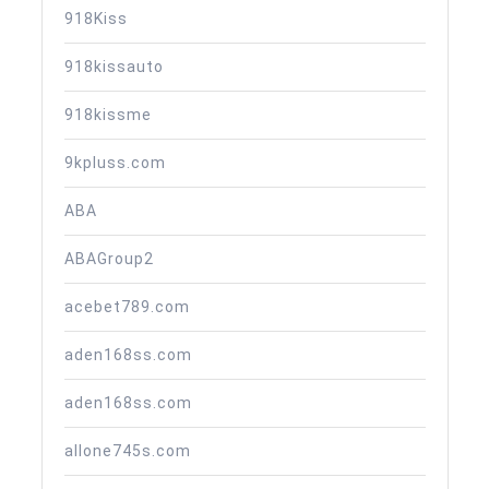
918Kiss
918kissauto
918kissme
9kpluss.com
ABA
ABAGroup2
acebet789.com
aden168ss.com
aden168ss.com
allone745s.com