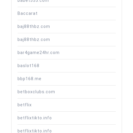
babet555.com
Baccarat
baj88thbz.com
baj88thbz.com
bar4game24hr.com
baslot168
bbp168.me
betboxclubs.com
betflix
betflixtikto.info
betflixtikto.info