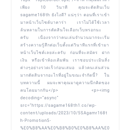
คา
เพียง 10 วินาที คุณจะตัดสินเว็บ
ร่า
sagame168th ยังไงดี? แน่ๆว่า ตอนที่เราเข้า
ออนไลน์
มาหน้าเว็บไซต์บาคาร่า เราไม่ได้ใช้เวลา
ยุค
ล้นหลามในการตัดสินใจเลือกเว็บหรอกนะ
ใหม่
ครับ เนื่องจากว่าคนเล่นจำนวนมากจะเริ่ม
เว็บ
สร้างความรู้สึกต่อเว็บตั้งแต่วินาทีแรกที่เข้ามา
เปิด
หน้าเว็บไซต์เลยล่ะครับ ก่อนที่จะสมัคร ฝาก
เงิน หรือเข้าห้องเดิมพัน เราชอบประเมินสิ่ง
ใหม่
ต่างๆอย่างรวดเร็วก่อนเสมอ แล้วคนเล่นส่วน
sagame168th1.co
มากตัดสินจากอะไรที่อยู่ในขณะจำกัดนี้? ใน
ใหม่
บทความนี้ ผมจะพาคุณมาดูความนึกคิดของ
ล่าสุด
คนโดยมากกัน</p> <p><img
Top
decoding="async"
37
src="https://sagame168th1.co/wp-
by
content/uploads/2023/10/5SAgamr168t
h-Promotion5-
Jenifer
%E0%B8%AA%E0%B8%B0%E0%B8%AA%E0