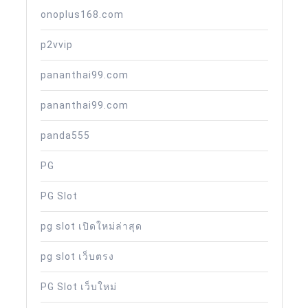
onoplus168.com
p2vvip
pananthai99.com
pananthai99.com
panda555
PG
PG Slot
pg slot เปิดใหม่ล่าสุด
pg slot เว็บตรง
PG Slot เว็บใหม่