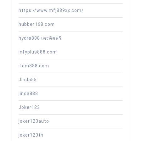
https://www.mfj889xx.com/
hubbet168.com
hydra888 เครดิตฟรี
infyplus888.com
item388.com
Jinda55
jinda888
Joker123
joker123auto
joker123th