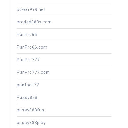
power999.net
proded888x.com
PunPro66
PunPro66.com
PunPro777
PunPro777.com
puntaek77
Pussy888
pussy888fun
pussy888play