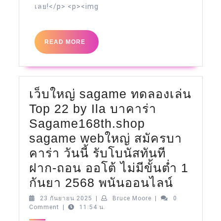
Cecile
เลย!</p> <p><img
sagame168th.fun
25
READ
READ MORE
เม.ย.
MORE
26
คา
สิ
เว็บใหญ่ sagame ทดลองเล่น
โน
Top 22 by Ila บาคาร่า
ออนไลน์
Sagame168th.shop
sagame webใหญ่ สมัครบา
คาร่า วันนี้ รับโบนัสทันที
ฝาก-ถอน ออโต้ ไม่มีขั้นต่ำ 1
เว็บ
กันยา 2568 พนันออนไลน์
ใหญ่
23
Bruce
23 กันยายน 2025
|
Bruce Moore
|
0
กันยายน
Moore
Comment
|
11:54 น.
sagame
2025