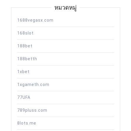
2568
หมวดหมู่
พนัน
1688vegasx.com
ออนไลน์
168slot
188bet
188betth
1xbet
1xgameth.com
77UFA
789pluss.com
8lots.me