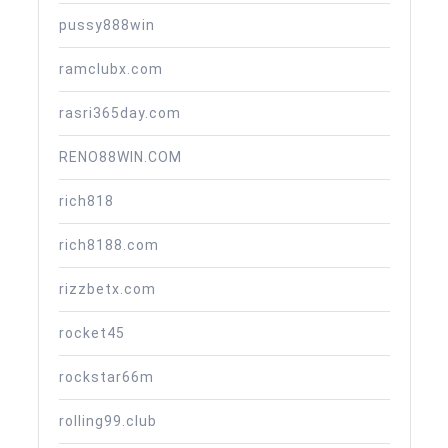
pussy888win
ramclubx.com
rasri365day.com
RENO88WIN.COM
rich818
rich8188.com
rizzbetx.com
rocket45
rockstar66m
rolling99.club