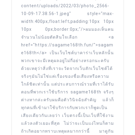
ต้าน
content/uploads/2022/03/photo_2566-
เล่น
10-09-17.38.56-1.jpeg" style="max-
เพลิน
width:400px;float:left;padding:10px 10px
ทั้ง
10px 0px;border:0px;"/>ผมมองเห็นคน
วัน
จำนวนไม่น้อยตัดสินใจเลือก <a
ลุ้น
href="https://sagame168th.fun/">sagam
e168th</a> เป็นเว็บไซต์บาคาร่าเว็บหลักนั้น
มัน
พวกเขาจะมีเหตุผลอยู่ไม่กี่อย่างหรอกนะครับ
ทุก
ด้วยเหตุว่าสิ่งที่เราจะวัดจากเว็บสักเว็บไซต์ได้
ไม้
จริงๆมันไม่ใช่แค่เรื่องของชื่อเสียงหรือความ
จริงๆ
ใกล้ชิดเท่านั้น แต่ประสบการณ์รวมที่เราได้รับ
เครดิต
ตอนที่พวกเราใช้บริการ sagame168th จริงๆ
ฟรี
ต่างหากล่ะครับผมคือตัววินิจฉัยสำคัญ แล้วก็
Top
ทุกคนที่เข้ามาใช้บริการกับพวกเราก็พูดเป็น
เสียงเดียวกันเลยว่า เว็บตรงนี้เป็นเว็บที่ใช้งาน
73
แล้วลงตัวเยอะที่สุด ไม่ว่าจะเป็นแง่ไหนก็ตาม
by
ถ้าเกิดอยากทราบเหตุผลมากกว่านี้ มาดูกัน