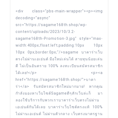
ทดลอง
เล่น
<div class="pbs-main-wrapper"><p><img
Top
decoding="async"
src="https://sagame168th.shop/wp-
22
content/uploads/2023/10/3.2-
by
sagame168th-Promotion-3.jpg" style="max-
Ila
width:400px;float:left;padding:10px 10px
บา
10px 0px;border:0px;"/>sagame บาคาร่าเว็บ
คา
ตรงไม่ผ่านเอเย่นต์ มือใหม่เล่นได้ สายทุนน้อยเล่น
ร่า
ดี ไม่เป็นอันตราย 100% ลงทะเบียนสมัครสมาชิก
Sagame
ได้เลย!</p> <p><a
href="https://sagame168th.shop/">บาคา
sagame
ร่า</a> รับสมัครสมาชิกใหม่มากมาย! หากคุณ
webใหญ
กำลังมองหาเว็บไซต์Sagameดีๆสักเว็บล่ะก็ มา
สมัคร
ลองใช้บริการกับพวกเราบาคาร่าเว็บตรงไม่ผ่าน
บา
เอเย่นต์กันได้เลย บาคาร่าเว็บไซต์ตรงแท้ 100%
คา
ไม่ผ่านเอเย่นต์ ไม่ผ่านตัวกลาง เว็บตรงมาตรฐาน