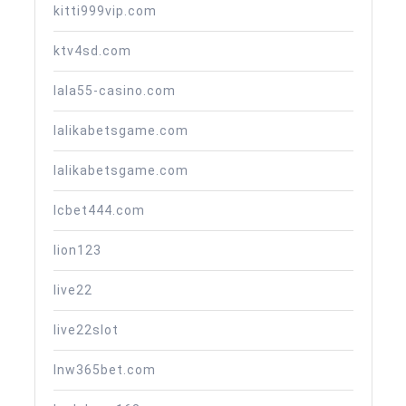
kitti999vip.com
ktv4sd.com
lala55-casino.com
lalikabetsgame.com
lalikabetsgame.com
lcbet444.com
lion123
live22
live22slot
lnw365bet.com