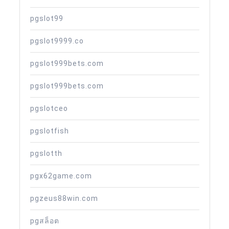
pgslot99
pgslot9999.co
pgslot999bets.com
pgslot999bets.com
pgslotceo
pgslotfish
pgslotth
pgx62game.com
pgzeus88win.com
pgสล็อต