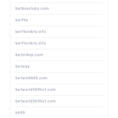
betboxclubs.com
betflix
betflixtikto.info
betflixtikto.info
betm4vip.com
betway
betwin6666.com
betworld369hot.com
betworld369hot.com
bh99