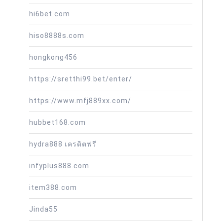
hi6bet.com
hiso8888s.com
hongkong456
https://sretthi99.bet/enter/
https://www.mfj889xx.com/
hubbet168.com
hydra888 เครดิตฟรี
infyplus888.com
item388.com
Jinda55