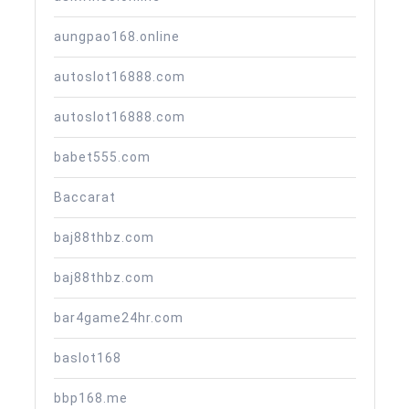
aungpao168.online
autoslot16888.com
autoslot16888.com
babet555.com
Baccarat
baj88thbz.com
baj88thbz.com
bar4game24hr.com
baslot168
bbp168.me