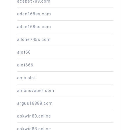
acebet789.com
aden168ss.com
aden168ss.com
allone745s.com
alot66
alot666
amb slot
ambnovabet.com
argus16888.com
askwin88.online
askwin88.online