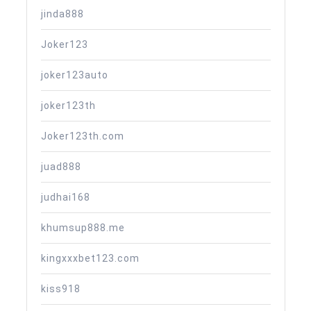
jinda888
Joker123
joker123auto
joker123th
Joker123th.com
juad888
judhai168
khumsup888.me
kingxxxbet123.com
kiss918