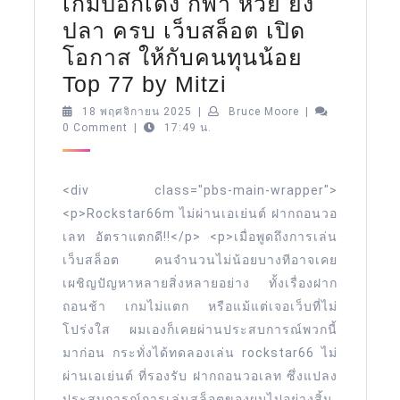
เกมป๊อกเด้ง กีฬา หวย ยิง
ปลา ครบ เว็บสล็อต เปิด
โอกาส ให้กับคนทุนน้อย
Rockstar66m
Top 77 by Mitzi
Rockstar66m
18
Bruce
18 พฤศจิกายน 2025
|
Bruce Moore
|
พฤศจิกายน
Moore
0 Comment
|
17:49 น.
16
2025
January
69
<div class="pbs-main-wrapper">
rockstar66m
<p>Rockstar66m ไม่ผ่านเอเย่นต์ ฝากถอนวอ
เลท อัตราแตกดี!!</p> <p>เมื่อพูดถึงการเล่น
เว็บ
เว็บสล็อต คนจำนวนไม่น้อยบางทีอาจเคย
คา
เผชิญปัญหาหลายสิ่งหลายอย่าง ทั้งเรื่องฝาก
สิโน
ถอนช้า เกมไม่แตก หรือแม้แต่เจอเว็บที่ไม่
5
โปร่งใส ผมเองก็เคยผ่านประสบการณ์พวกนี้
ดาว
มาก่อน กระทั่งได้ทดลองเล่น rockstar66 ไม่
สม
ผ่านเอเย่นต์ ที่รองรับ ฝากถอนวอเลท ซึ่งแปลง
ประสบการณ์การเล่นสล็อตของผมไปอย่างสิ้น