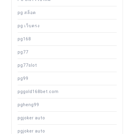
pg สล็อต
pg เว็บตรง
pg168
pg77
pg77slot
pg99
pggold168bet.com
pgheng99
pgjoker auto
pgjoker auto