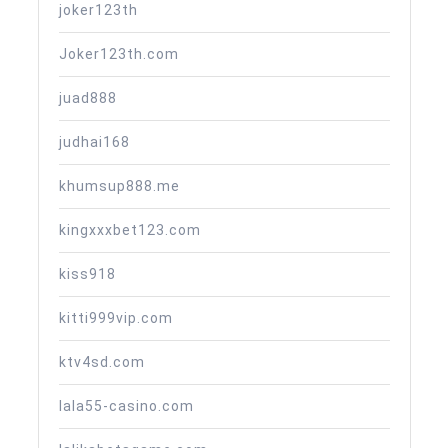
joker123th
Joker123th.com
juad888
judhai168
khumsup888.me
kingxxxbet123.com
kiss918
kitti999vip.com
ktv4sd.com
lala55-casino.com