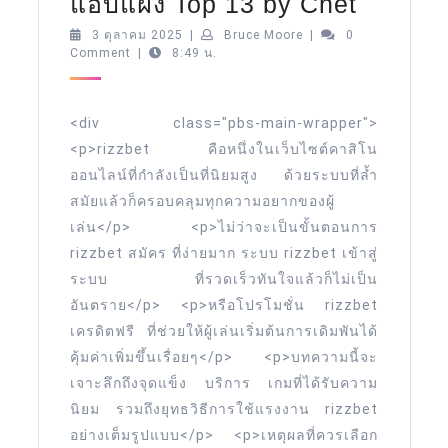
rizzbet
แอบแฝง Top 13 by Chet
เครดิต
3
Bruce
3 ตุลาคม 2025
|
Bruce Moore
|
0
ตุลาคม
Moore
Comment
|
8:49 น.
ฟรี
2025
1
Septem
<div class="pbs-main-wrapper">
rizzbet
<p>rizzbet คือหนึ่งในเว็บไซต์คาสิโน
ออนไลน์ที่กำลังเป็นที่นิยมสูง ด้วยระบบที่ล้ำ
เครดิต
สมัยแล้วก็ครอบคลุมทุกความอยากของผู้
ฟรี
เล่น</p> <p>ไม่ว่าจะเป็นขั้นตอนการ
เล่น
rizzbet สมัคร ที่ง่ายมาก ระบบ rizzbet เข้าสู่
ได้
ระบบ ที่รวดเร็วทันใจแล้วก็ไม่เป็น
ใน
อันตราย</p> <p>หรือโปรโมชั่น rizzbet
บัญชี
เครดิตฟรี ที่ช่วยให้ผู้เล่นเริ่มต้นการเดิมพันได้
เดียว
คุ้มค่าเพิ่มขึ้นเรื่อยๆ</p> <p>บทความนี้จะ
เจาะลึกถึงจุดแข็ง บริการ เกมที่ได้รับความ
เลือก
นิยม รวมถึงยุทธวิธีการใช้แรงงาน rizzbet
ง่าย
อย่างเต็มรูปแบบ</p> <p>เหตุผลที่ควรเลือก