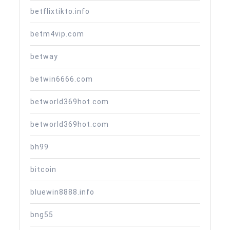
betflixtikto.info
betm4vip.com
betway
betwin6666.com
betworld369hot.com
betworld369hot.com
bh99
bitcoin
bluewin8888.info
bng55