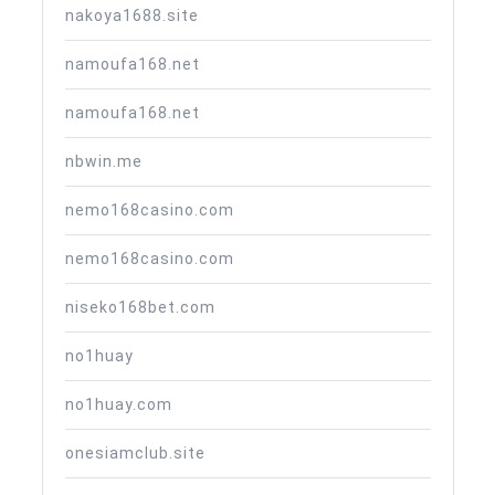
nakoya1688.site
namoufa168.net
namoufa168.net
nbwin.me
nemo168casino.com
nemo168casino.com
niseko168bet.com
no1huay
no1huay.com
onesiamclub.site