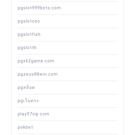
pgslot999bets.com
pgslotceo
pgslotfish
pgslotth
pgx62game.com
pgzeus88win.com
pgสล็อต
pgเว็บตรง
play97vip.com
pokbet