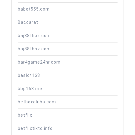
babet555.com
Baccarat
baj88thbz.com
baj88thbz.com
bar4game24hr.com
baslot168
bbp168.me
betboxclubs.com
betflix
betflixtikto.info