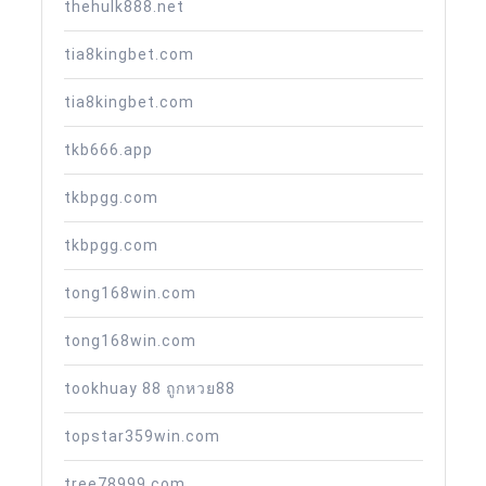
thehulk888.net
tia8kingbet.com
tia8kingbet.com
tkb666.app
tkbpgg.com
tkbpgg.com
tong168win.com
tong168win.com
tookhuay 88 ถูกหวย88
topstar359win.com
tree78999.com