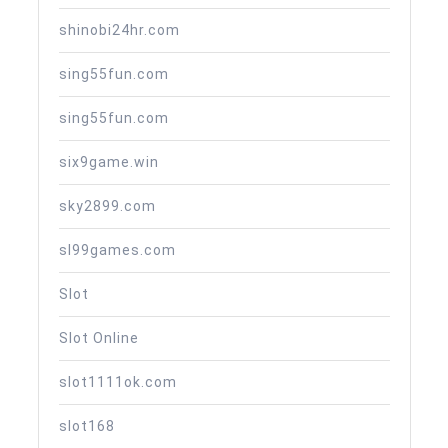
shinobi24hr.com
sing55fun.com
sing55fun.com
six9game.win
sky2899.com
sl99games.com
Slot
Slot Online
slot1111ok.com
slot168