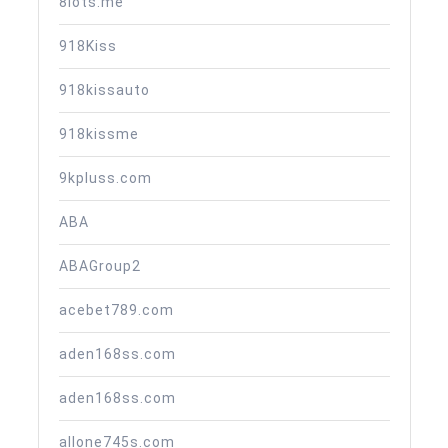
8lots.me
918Kiss
918kissauto
918kissme
9kpluss.com
ABA
ABAGroup2
acebet789.com
aden168ss.com
aden168ss.com
allone745s.com