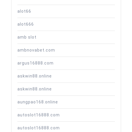
alot66
alot666
amb slot
ambnovabet.com
argus16888.com
askwin88.online
askwin88.online
aungpao168.online
autoslot16888.com
autoslot16888.com