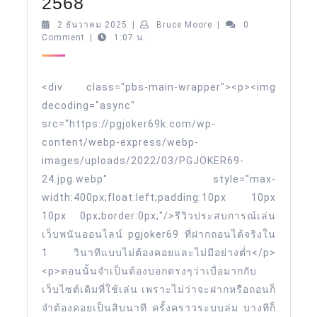
Pgjoker
2568
เว็บ
2
Bruce
2 ธันวาคม 2025
|
Bruce Moore
|
0
ธันวาคม
Moore
Comment
|
1:07 น.
แจก
2025
หนัก
รวม
<div class="pbs-main-wrapper"><p><img
คา
decoding="async"
src="https://pgjoker69k.com/wp-
สิ
content/webp-express/webp-
โน
images/uploads/2022/03/PGJOKER69-
ออนไลน์
24.jpg.webp" style="max-
ที่
width:400px;float:left;padding:10px 10px
ดี
10px 0px;border:0px;"/>รีวิวประสบการณ์เล่น
ที่สุด
เว็บพนันออนไลน์ pgjoker69 ที่ฝากถอนได้จริงใน
พร้อม
1 วินาทีแบบไม่ต้องคอยและไม่มีอย่างต่ำ</p>
<p>ตอนนั้นจำเป็นต้องบอกตรงๆว่าเบื่อมากกับ
สล็อต
เว็บไซต์เดิมที่ใช้เล่น เพราะไม่ว่าจะฝากหรือถอนก็
PG
จำต้องคอยเป็นสิบนาที ครั้งคราวระบบล่ม บางทีก็