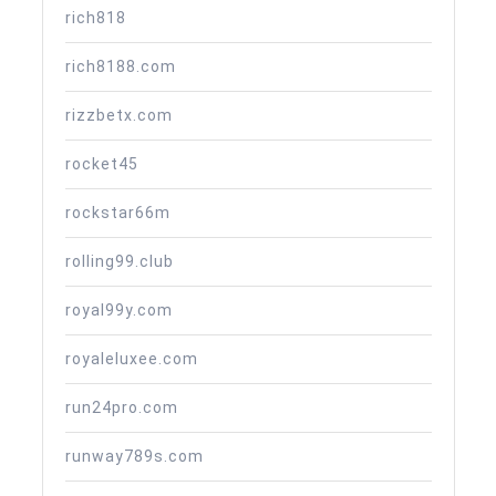
rich818
rich8188.com
rizzbetx.com
rocket45
rockstar66m
rolling99.club
royal99y.com
royaleluxee.com
run24pro.com
runway789s.com