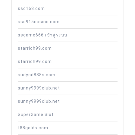
ssc168.com
ssc915casino.com
ssgame666 เข้าสู่ระบบ
starrich99.com
starrich99.com
sudyod888s.com
sunny9999club.net
sunny9999club.net
SuperGame Slot
t88golds.com