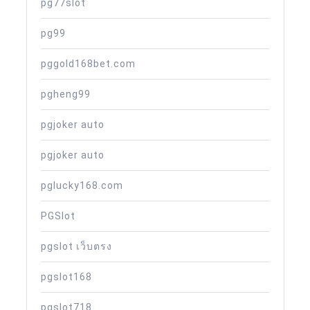
pg77slot
pg99
pggold168bet.com
pgheng99
pgjoker auto
pgjoker auto
pglucky168.com
PGSlot
pgslot เว็บตรง
pgslot168
pgslot718