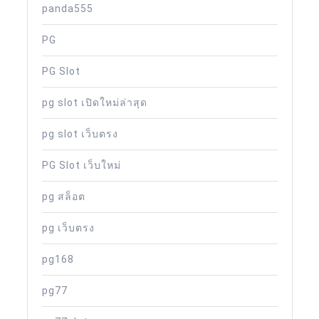
panda555
PG
PG Slot
pg slot เปิดใหม่ล่าสุด
pg slot เว็บตรง
PG Slot เว็บใหม่
pg สล็อต
pg เว็บตรง
pg168
pg77