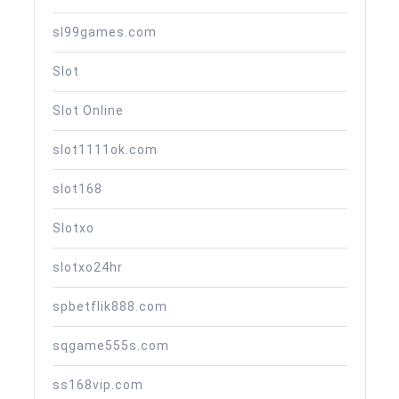
sl99games.com
Slot
Slot Online
slot1111ok.com
slot168
Slotxo
slotxo24hr
spbetflik888.com
sqgame555s.com
ss168vip.com