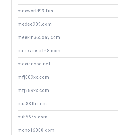
maxworld99.fun
medee989.com
meekin365day.com
mercyrosa168.com
mexicanoo.net
mfj889xx.com
mfj889xx.com
mia88th.com
mib555s.com
mono16888.com