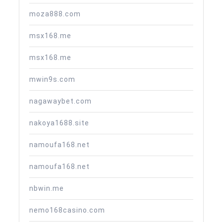
moza888.com
msx168.me
msx168.me
mwin9s.com
nagawaybet.com
nakoya1688.site
namoufa168.net
namoufa168.net
nbwin.me
nemo168casino.com