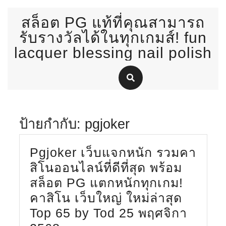
Skip
สล็อต PG แท้ที่คุณสามารถ
to
content
รับรางวัลได้ในทุกเกมส์! fun
lacquer blessing nail polish
ป้ายกำกับ:
pgjoker
Pgjoker เว็บแจกหนัก รวมคา
สิโนออนไลน์ที่ดีที่สุด พร้อม
สล็อต PG แตกหนักทุกเกม!
คาสิโน เว็บใหญ่ ใหม่ล่าสุด
Top 65 by Tod 25 พฤศจิกา