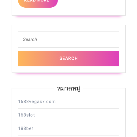
พฤศจิก
READ
READ MORE
MORE
า
2568
Search
for:
หมวดหมู่
1688vegasx.com
168slot
188bet