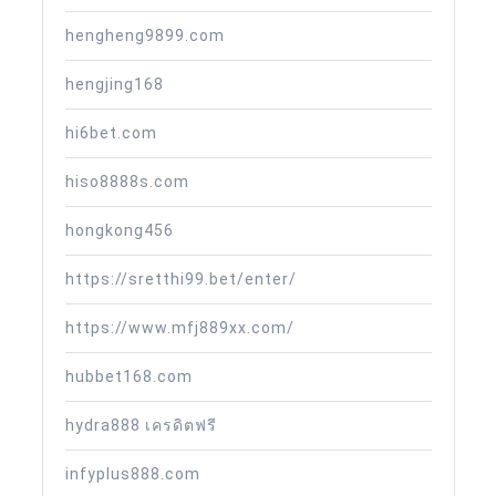
hengheng9899.com
hengjing168
hi6bet.com
hiso8888s.com
hongkong456
https://sretthi99.bet/enter/
https://www.mfj889xx.com/
hubbet168.com
hydra888 เครดิตฟรี
infyplus888.com