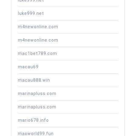
luke999.net
luke999.net
m4newonline.com
m4newonline.com
mac1bet789.com
macau69
macau888.win
marinapluss.com
marinapluss.com
mario678.info
maxworld99.fun