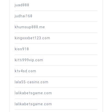
juad888
judhai168
khumsup888.me
kingxxxbet123.com
kiss918
kitti999vip.com
ktv4sd.com
lala55-casino.com
lalikabetsgame.com
lalikabetsgame.com