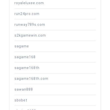
royaleluxee.com
run24pro.com
runway789s.com
s2kgamewin.com
sagame
sagame168
sagame168th
sagame168th.com
sawan888
sbobet