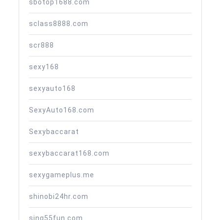
sbotop1688.com
sclass8888.com
scr888
sexy168
sexyauto168
SexyAuto168.com
Sexybaccarat
sexybaccarat168.com
sexygameplus.me
shinobi24hr.com
sing55fun.com