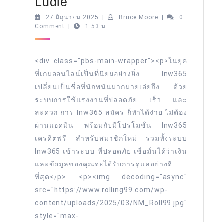
lnw365
Ludie
เข้า
27
Bruce
27 มิถุนายน 2025
|
Bruce Moore
|
0
มิถุนายน
Moore
Comment
|
1:53 น.
สู่
2025
ระบบ
24
<div class="pbs-main-wrapper"><p>ในยุค
December
ที่เกมออนไลน์เป็นที่นิยมอย่างยิ่ง lnw365
เปลี่ยนเป็นชื่อที่นักพนันมากมายเอ่ยถึง ด้วย
lnw365
ระบบการใช้แรงงานที่ปลอดภัย เร็ว และ
แตก
สะดวก การ lnw365 สมัคร ก็ทำได้ง่าย ไม่ต้อง
ทุก
ผ่านแอดมิน พร้อมกับมีโปรโมชั่น lnw365
เบท
เครดิตฟรี สำหรับสมาชิกใหม่ รวมทั้งระบบ
ระบบ
lnw365 เข้าระบบ ที่ปลอดภัย เชื่อมั่นได้ว่าเงิน
ออ
และข้อมูลของคุณจะได้รับการดูแลอย่างดี
โต้
ที่สุด</p> <p><img decoding="async"
src="https://www.rolling99.com/wp-
เสถียร
content/uploads/2025/03/NM_Roll99.jpg"
โบนัส
style="max-