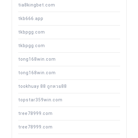
tia8kingbet.com
tkb666.app
tkbpgg.com
tkbpgg.com
tong168win.com
tong168win.com
tookhuay 88 ถูกหวย88
topstar359win.com
tree78999.com
tree78999.com