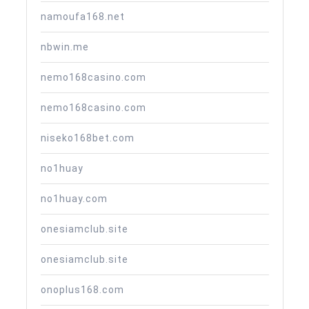
namoufa168.net
nbwin.me
nemo168casino.com
nemo168casino.com
niseko168bet.com
no1huay
no1huay.com
onesiamclub.site
onesiamclub.site
onoplus168.com