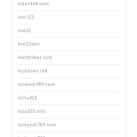
lcbet444.com
lion123
live22
live22slot
lnw365bet.com
lockdown168
london6789.com
lotto432
luca333.info
luckycat789.com