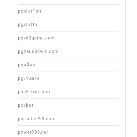
pgslotfish
pgslotth
pgx62game.com
pgzeus88win.com
pgสล็อต
pgเว็บตรง
play97vip.com
pokbet
porsche999.com
power999.net