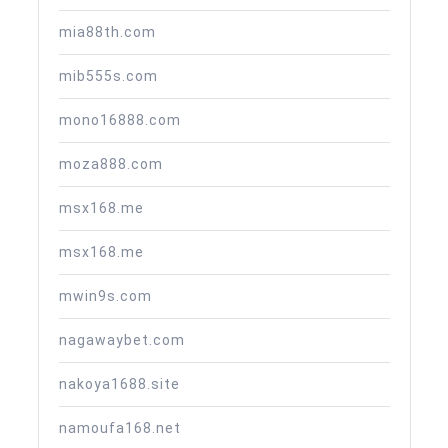
mia88th.com
mib555s.com
mono16888.com
moza888.com
msx168.me
msx168.me
mwin9s.com
nagawaybet.com
nakoya1688.site
namoufa168.net