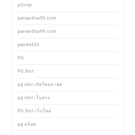
p2vvip
pananthai99.com
pananthai99.com
panda555
PG
PG Slot
pg slot เปิดใหม่ล่าสุด
pg slot เว็บตรง
PG Slot เว็บใหม่
pg สล็อต