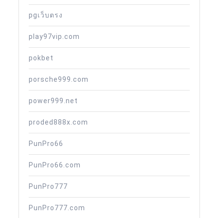
pgเว็บตรง
play97vip.com
pokbet
porsche999.com
power999.net
proded888x.com
PunPro66
PunPro66.com
PunPro777
PunPro777.com