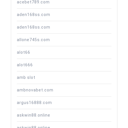
acebet789.com
aden168ss.com
aden168ss.com
allone745s.com
alot66
alot666
amb slot
ambnovabet.com
argus16888.com
askwin88.online
askwin88.online