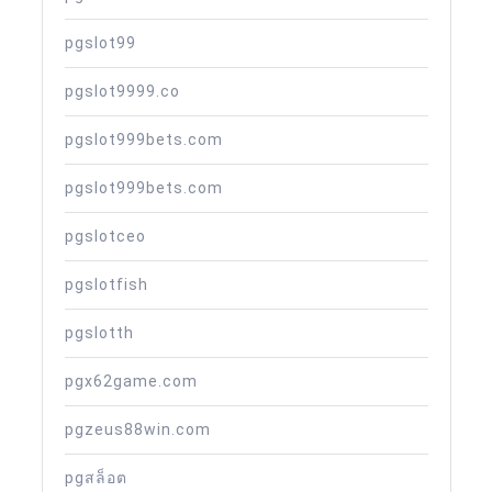
pgslot99
pgslot9999.co
pgslot999bets.com
pgslot999bets.com
pgslotceo
pgslotfish
pgslotth
pgx62game.com
pgzeus88win.com
pgสล็อต