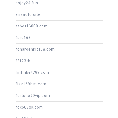
enjoy24.fun
erisauto.site
etbet16888.com
faro168
fcharoenkit168.com
ff123th
finfinbet789.com
fizz169bet.com
fortune99vip.com
fox689ok.com