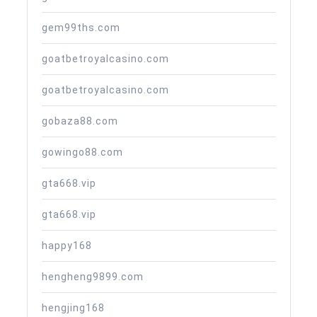
gem99ths.com
goatbetroyalcasino.com
goatbetroyalcasino.com
gobaza88.com
gowingo88.com
gta668.vip
gta668.vip
happy168
hengheng9899.com
hengjing168