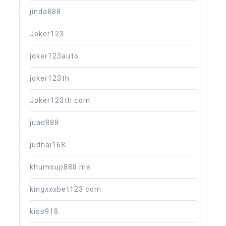
jinda888
Joker123
joker123auto
joker123th
Joker123th.com
juad888
judhai168
khumsup888.me
kingxxxbet123.com
kiss918