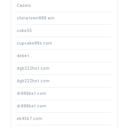
Casino
chinatown888.win
coke55
cupcake88x.com
debet
dgb222hot.com
dgb222hot.com
dr888bet.com
dr888bet.com
ek4567.com