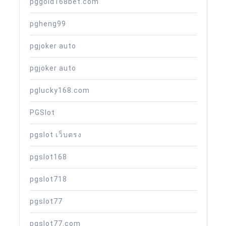
pggold168bet.com
pgheng99
pgjoker auto
pgjoker auto
pglucky168.com
PGSlot
pgslot เว็บตรง
pgslot168
pgslot718
pgslot77
pgslot77.com