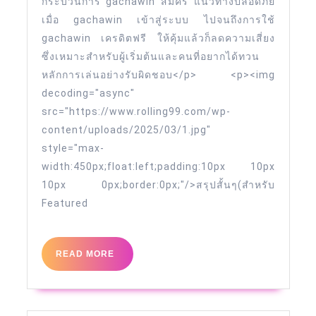
กระบวนการ gachawin สมัคร แนวทางปลอดภัย
ไว
เมื่อ gachawin เข้าสู่ระบบ ไปจนถึงการใช้
ทันใจ
gachawin เครดิตฟรี ให้คุ้มแล้วก็ลดความเสี่ยง
คุ้ม
ซึ่งเหมาะสำหรับผู้เริ่มต้นและคนที่อยากได้ทวน
ค่า
หลักการเล่นอย่างรับผิดชอบ</p> <p><img
decoding="async"
ทุก
src="https://www.rolling99.com/wp-
ยูสเซอร์
content/uploads/2025/03/1.jpg"
Top
style="max-
42
width:450px;float:left;padding:10px 10px
by
10px 0px;border:0px;"/>สรุปสั้นๆ(สำหรับ
Kirby
Featured
READ
READ MORE
MORE