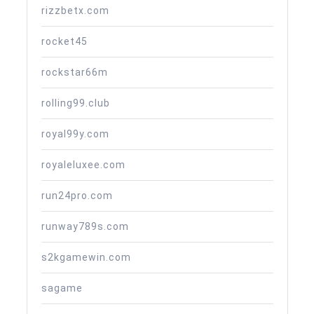
rizzbetx.com
rocket45
rockstar66m
rolling99.club
royal99y.com
royaleluxee.com
run24pro.com
runway789s.com
s2kgamewin.com
sagame