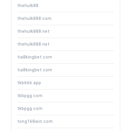
thehulk88
thehulk888.com
thehulk888.net
thehulk888.net
tia8kingbet.com
tia8kingbet.com
tkb666.app
tkbpgg.com
tkbpgg.com
tong168win.com