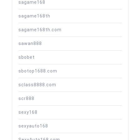
sagame168
sagame168th
sagame168th.com
sawan888
sbobet
sbotop1688.com
sclass8888.com
scr888
sexy168
sexyauto168
SexyAuto168.com