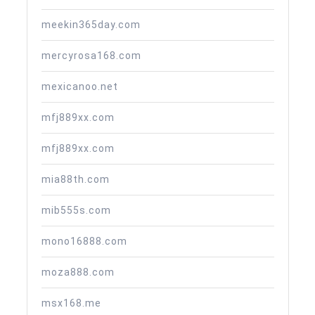
meekin365day.com
mercyrosa168.com
mexicanoo.net
mfj889xx.com
mfj889xx.com
mia88th.com
mib555s.com
mono16888.com
moza888.com
msx168.me