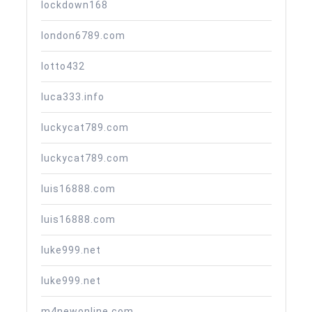
lockdown168
london6789.com
lotto432
luca333.info
luckycat789.com
luckycat789.com
luis16888.com
luis16888.com
luke999.net
luke999.net
m4newonline.com