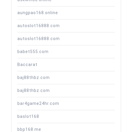
aungpao168.online
autoslot16888.com
autoslot16888.com
babet555.com
Baccarat
baj88thbz.com
baj88thbz.com
bar4game24hr.com
baslot168
bbp168.me