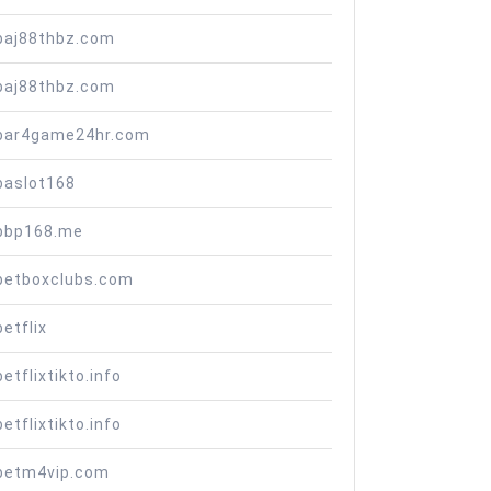
baj88thbz.com
baj88thbz.com
bar4game24hr.com
baslot168
bbp168.me
betboxclubs.com
betflix
betflixtikto.info
betflixtikto.info
betm4vip.com