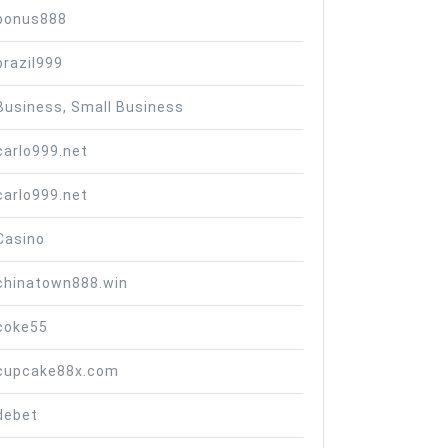
bonus888
brazil999
Business, Small Business
carlo999.net
carlo999.net
Casino
chinatown888.win
coke55
cupcake88x.com
debet