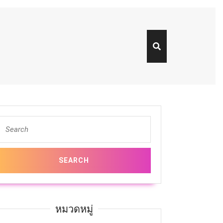
Search
or:
หมวดหมู่