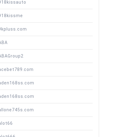
918kissauto
918kissme
9kpluss.com
ABA
ABAGroup2
acebet789.com
aden168ss.com
aden168ss.com
allone745s.com
alot66
alot666