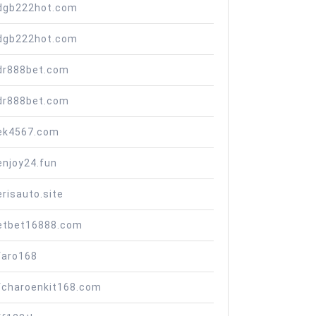
dgb222hot.com
dgb222hot.com
dr888bet.com
dr888bet.com
ek4567.com
enjoy24.fun
erisauto.site
etbet16888.com
faro168
fcharoenkit168.com