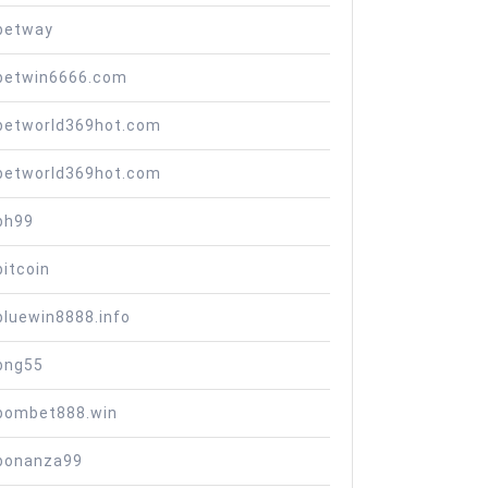
betway
betwin6666.com
betworld369hot.com
betworld369hot.com
bh99
bitcoin
bluewin8888.info
bng55
bombet888.win
bonanza99