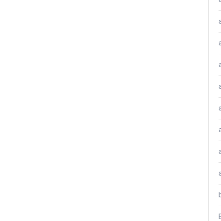
คา
สิโน
รับ
เครดิต
ฟรี
ทุก
ยอด
ฝาก
16
พฤศจิก
า
2025
พนัน
ออนไลน์