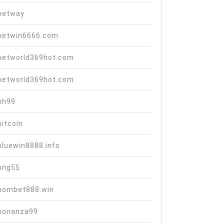
betway
betwin6666.com
betworld369hot.com
betworld369hot.com
bh99
bitcoin
bluewin8888.info
bng55
bombet888.win
bonanza99