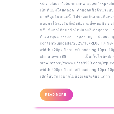
24
<div class="pbs-main-wrapper"><p>china
July
เป็นที่นิยมโดยตลอด ด้วยจุดแข็งด้านระบบกา
china
มากที่สุดในขณะนี้ ไม่ว่าจะเป็นเกมสล็อต
สมัคร
แบบมาให้รองรับทั้งมือถือรวมทั้งคอมพิวเตอร
สล็อต
ฟรี ที่แจกให้สมาชิกใหม่และก็เก่าทุกๆวัน 
ต้องลงทุนเอง</p> <p><img decoding
ค่าย
content/uploads/2025/10/RL06.17-
ดัง
width:420px;float:left;padding:10px 10
แตก
chinatown888 เป็นเว็บไซต์
หนัก
src="https://www.ufas9999.com/wp-
ไม่มี
width:400px;float:left;padding:10px 10px
ขั้น
เปิดให้บริการมากไม่น้อยเลยทีเดียว แต่ว่า
ต่ำ
ตลอด
READ
READ MORE
วัน
MORE
กำไร