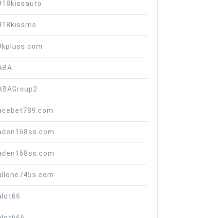
918kissauto
918kissme
9kpluss.com
ABA
ABAGroup2
acebet789.com
aden168ss.com
aden168ss.com
allone745s.com
alot66
alot666