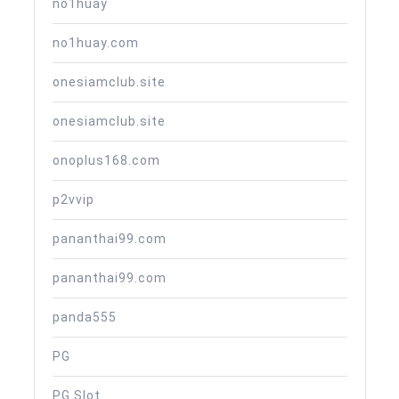
no1huay
no1huay.com
onesiamclub.site
onesiamclub.site
onoplus168.com
p2vvip
pananthai99.com
pananthai99.com
panda555
PG
PG Slot