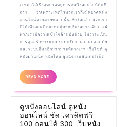
หนัง
เรามาไล่เรียงหมวดหมู่การดูหนังออนไลน์กันดี
ใหม่
กว่า ว่าเพราะเหตุไรพวกเราถึงมีหมวดหนัง
เร็ว
ออนไลน์มากมายขนาดนั้น ที่จริงแล้ว พวกเรา
ซับ
มิได้เพียงแค่มีหมวดหมู่มากเพียงอย่างเดียว แต่
ไทย
พวกเรามีความเข้าใจด้านอื่นด้วย ไม่ว่าจะเป็น
การดูแลรักษาระบบ ระบบรักษาความปลอดภัย
ทุก
และระบบอื่นๆอีกมากมายที่พวกเรา เว็บไซต์ ดู
เรื่อง
หนังผ่านเน็ต หนังใหม่ ดูหนังผ่านอินเตอร์เน็ต
หนัง
ใหม่
คุณภาพ
READ
READ MORE
MORE
สูง
Top
27
ดูหนังออนไลน์ ดูหนัง
by
ออนไลน์ ชัด เครดิตฟรี
Christal
100 ถอนได้ 300 เว็บหนัง