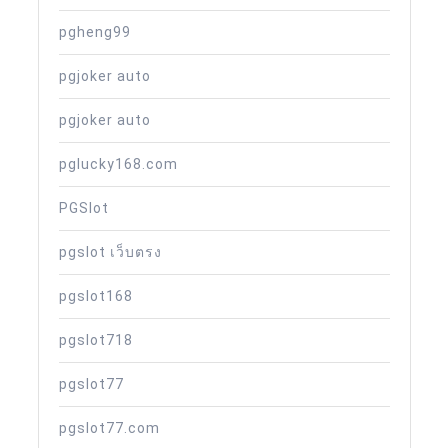
pgheng99
pgjoker auto
pgjoker auto
pglucky168.com
PGSlot
pgslot เว็บตรง
pgslot168
pgslot718
pgslot77
pgslot77.com