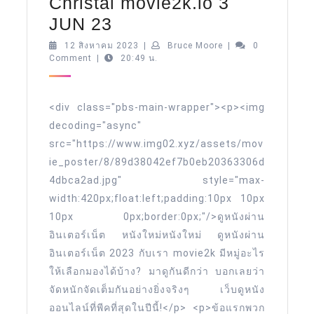
Christal movie2k.io 3
ดู
JUN 23
หนัง
12
Bruce
12 สิงหาคม 2023
|
Bruce Moore
|
0
สิงหาคม
Moore
Comment
|
20:49 น.
หนัง
2023
ออนไลน์
เว็บ
<div class="pbs-main-wrapper"><p><img
ดู
decoding="async"
src="https://www.img02.xyz/assets/mov
หนัง
ie_poster/8/89d38042ef7b0eb20363306d
ออนไลน์
4dbca2ad.jpg" style="max-
ฟรี
width:420px;float:left;padding:10px 10px
24
10px 0px;border:0px;"/>ดูหนังผ่าน
ชั่วโมง
อินเตอร์เน็ต หนังใหม่หนังใหม่ ดูหนังผ่าน
หนัง
อินเตอร์เน็ต 2023 กับเรา movie2k มีหมู่อะไร
ไทย
ให้เลือกมองได้บ้าง? มาดูกันดีกว่า บอกเลยว่า
จัดหนักจัดเต็มกันอย่างยิ่งจริงๆ เว็บดูหนัง
อัพเดท
ออนไลน์ที่พีคที่สุดในปีนี้!</p> <p>ข้อแรกพวก