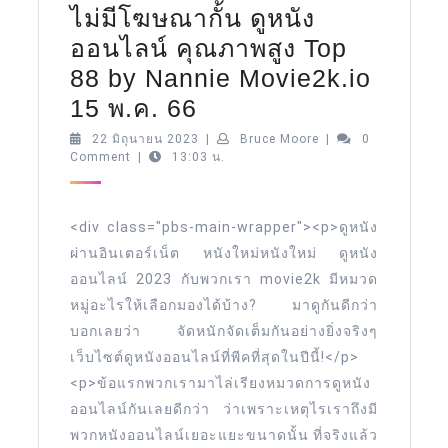
movie2k.io
ไม่มีโฆษณากั้น ดูหนัง
3
ออนไลน์ คุณภาพสูง Top
JUN
88 by Nannie Movie2k.io
23
ดู
15 พ.ค. 66
หนัง
22
Bruce
22 มิถุนายน 2023
|
Bruce Moore
|
0
มิถุนายน
Moore
Comment
|
13:03 น.
ออนไลน์
2023
ดู
หนัง
<div class="pbs-main-wrapper"><p>ดูหนัง
ออนไลน์
ผ่านอินเตอร์เน็ต หนังใหม่หนังใหม่ ดูหนัง
ออนไลน์ 2023 กับพวกเรา movie2k มีหมวด
ชัด
หมู่อะไรให้เลือกมองได้บ้าง? มาดูกันดีกว่า
เครดิต
บอกเลยว่า จัดหนักจัดเต็มกันอย่างยิ่งจริงๆ
ฟรี
เว็บไซต์ดูหนังออนไลน์ที่พีคที่สุดในปีนี้!</p>
100
<p>ข้อแรกพวกเรามาไล่เรียงหมวดการดูหนัง
ถอน
ออนไลน์กันเลยดีกว่า ว่าเพราะเหตุไรเราถึงมี
ได้
พวกหนังออนไลน์เยอะแยะขนาดนั้น ที่จริงแล้ว