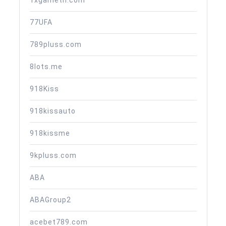
1xgameth.com
77UFA
789pluss.com
8lots.me
918Kiss
918kissauto
918kissme
9kpluss.com
ABA
ABAGroup2
acebet789.com