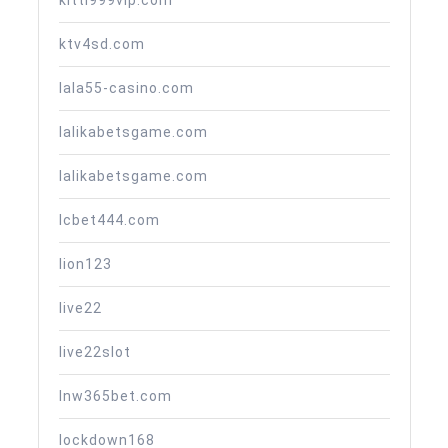
kitti999vip.com
ktv4sd.com
lala55-casino.com
lalikabetsgame.com
lalikabetsgame.com
lcbet444.com
lion123
live22
live22slot
lnw365bet.com
lockdown168