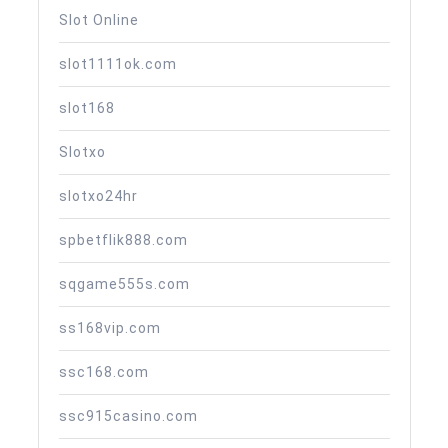
Slot Online
slot1111ok.com
slot168
Slotxo
slotxo24hr
spbetflik888.com
sqgame555s.com
ss168vip.com
ssc168.com
ssc915casino.com