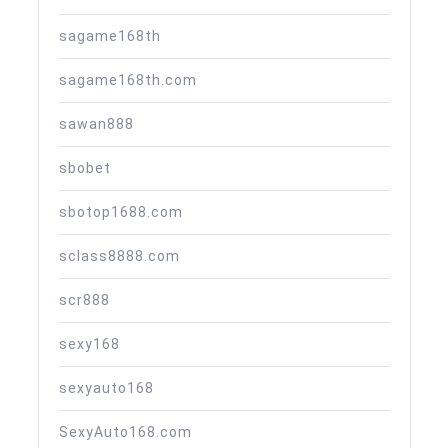
sagame168th
sagame168th.com
sawan888
sbobet
sbotop1688.com
sclass8888.com
scr888
sexy168
sexyauto168
SexyAuto168.com