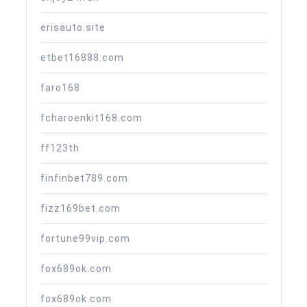
erisauto.site
etbet16888.com
faro168
fcharoenkit168.com
ff123th
finfinbet789.com
fizz169bet.com
fortune99vip.com
fox689ok.com
fox689ok.com