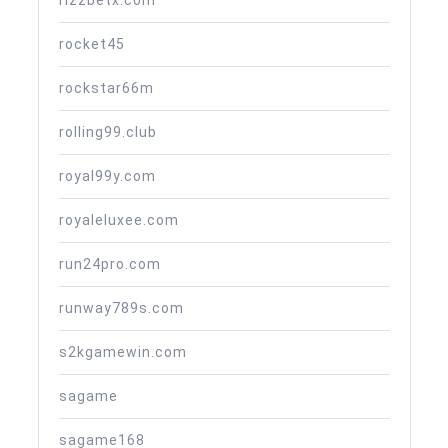
rizzbetx.com
rocket45
rockstar66m
rolling99.club
royal99y.com
royaleluxee.com
run24pro.com
runway789s.com
s2kgamewin.com
sagame
sagame168