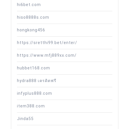
hi6bet.com
hiso8888s.com
hongkong456
https://sretthi99.bet/enter/
https://www.mfj889xx.com/
hubbet168.com
hydra888 เครดิตฟรี
infyplus888.com
item388.com
Jinda55