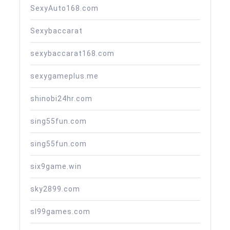
SexyAuto168.com
Sexybaccarat
sexybaccarat168.com
sexygameplus.me
shinobi24hr.com
sing55fun.com
sing55fun.com
six9game.win
sky2899.com
sl99games.com