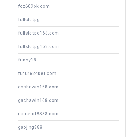
fox689ok.com
fullslotpg
fullslotpg168.com
fullslotpg168.com
funny18
future24bet.com
gachawin168.com
gachawin168.com
gamehit8888.com
gaojing888