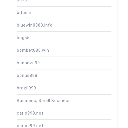
bitcoin
bluewin8888.info
bng55
bombet888.win
bonanza99
bonus888
brazil999
Business, Small Business
carlo999.net
carlo999.net