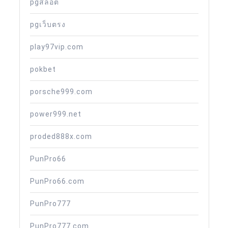
pgสล็อต
pgเว็บตรง
play97vip.com
pokbet
porsche999.com
power999.net
proded888x.com
PunPro66
PunPro66.com
PunPro777
PunPro777.com