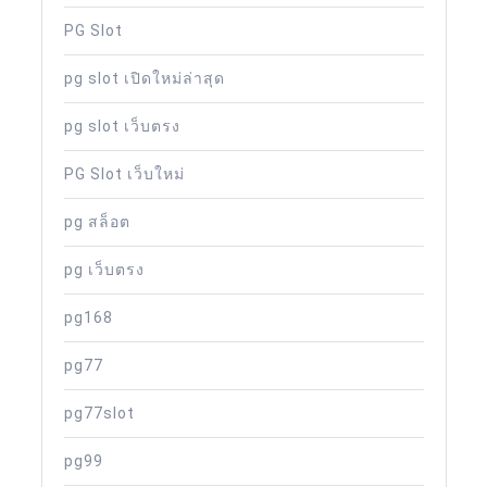
PG Slot
pg slot เปิดใหม่ล่าสุด
pg slot เว็บตรง
PG Slot เว็บใหม่
pg สล็อต
pg เว็บตรง
pg168
pg77
pg77slot
pg99