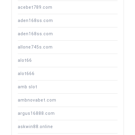
acebet789.com
aden168ss.com
aden168ss.com
allone745s.com
alot66
alot666
amb slot
ambnovabet.com
argus16888.com
askwin88.online