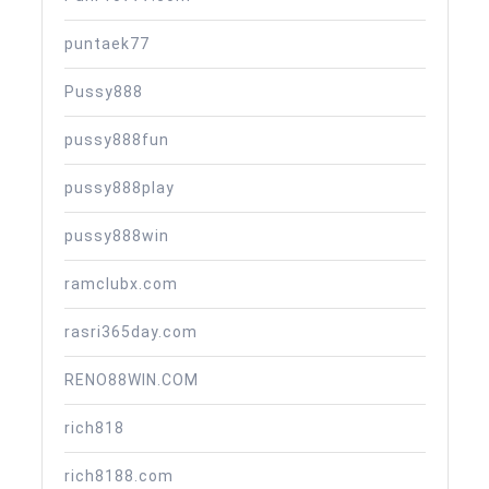
puntaek77
Pussy888
pussy888fun
pussy888play
pussy888win
ramclubx.com
rasri365day.com
RENO88WIN.COM
rich818
rich8188.com