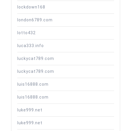
lockdown168
london6789.com
lotto432
luca333.info
luckycat789.com
luckycat789.com
luis16888.com
luis16888.com
luke999.net
luke999.net