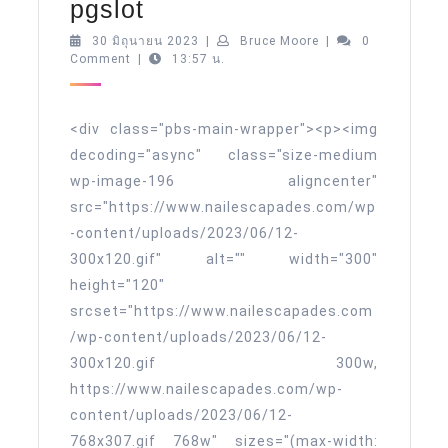
pgslot
pgslot
30
Bruce
30 มิถุนายน 2023
|
Bruce Moore
|
0
มิถุนายน
Moore
Comment
|
13:57 น.
2023
<div class="pbs-main-wrapper"><p><img
decoding="async" class="size-medium
wp-image-196 aligncenter"
src="https://www.nailescapades.com/wp
-content/uploads/2023/06/12-
300x120.gif" alt="" width="300"
height="120"
srcset="https://www.nailescapades.com
/wp-content/uploads/2023/06/12-
300x120.gif 300w,
https://www.nailescapades.com/wp-
content/uploads/2023/06/12-
768x307.gif 768w" sizes="(max-width: