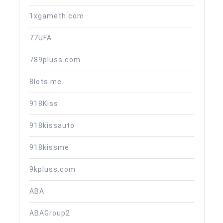
1xgameth.com
77UFA
789pluss.com
8lots.me
918Kiss
918kissauto
918kissme
9kpluss.com
ABA
ABAGroup2