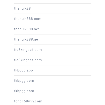
thehulk88
thehulk888.com
thehulk888.net
thehulk888.net
tia8kingbet.com
tia8kingbet.com
tkb666.app
tkbpgg.com
tkbpgg.com
tong168win.com