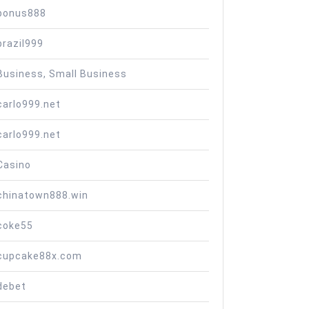
bonus888
brazil999
Business, Small Business
carlo999.net
carlo999.net
Casino
chinatown888.win
coke55
cupcake88x.com
debet