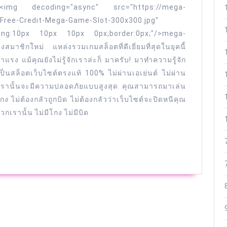
เว็บ
><img decoding="async" src="https://mega-
สล็อต
Free-Credit-Mega-Game-Slot-300x300.jpg"
ตรง
adding:10px 10px 10px 0px;border:0px;"/>mega-
สล็อต
าชิกใหม่ แหล่งรวมเกมสล็อตที่ดีเยี่ยมที่สุดในยุคนี้
ทดลอง
รง แม้คุณยังไม่รู้จักเราล่ะก็ มาครับ! มาทำความรู้จัก
็นสล็อตเว็บไซต์ตรงแท้ 100% ไม่ผ่านเอเย่นต์ ไม่ผ่าน
เล่นpg
เรานั้นจะมีความปลอดภัยแบบสูงสุด คุณสามารถมาเล่น
สาย
ง ไม่ต้องกลัวถูกบิด ไม่ต้องกลัวว่าเว็บไซต์จะปิดหนีคุณ
ทุน
รานั้น ไม่มีโกง ไม่มีบิด
น้อย
บริการ
24
ชั่วโมง
เกม
สล็อต
สมัคร