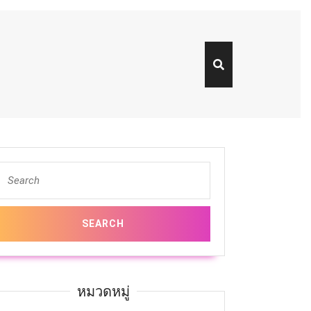
Search
or:
หมวดหมู่