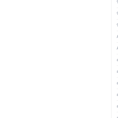
สมาชิก
ฟรี
Top
5
by
Marcel
mega-
game.io
21
JUL
2023