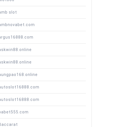
amb slot
ambnovabet.com
argus16888.com
askwin88.online
askwin88.online
aungpao168.online
autoslot16888.com
autoslot16888.com
babet555.com
Baccarat