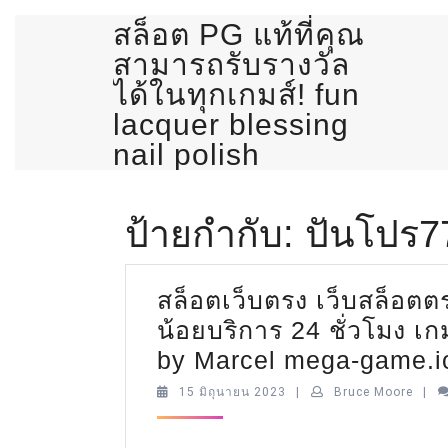
Skip
สล็อต PG แท้ที่คุณ
to
สามารถรับรางวัล
content
ได้ในทุกเกมส์! fun
lacquer blessing
nail polish
ป้ายกำกับ:
ปันโปร7
สล็อตเว็บตรง เว็บสล็อต
น้อยบริการ 24 ชั่วโมง เ
by Marcel mega-game.i
15
Bruce
15 มิถุนายน 2023
|
Bruce Moore
|
มิถุนายน
Moor
2023