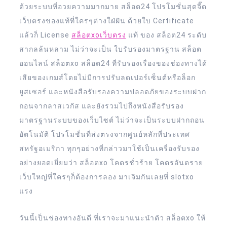
ด้วยระบบที่อวยความมากมาย สล็อต24 โปรโมชั่นสุดจี๊ด
เว็บตรงของแท้ที่ใครๆต่างใฝ่ฝัน ด้วยใบ Certificate
แล้วก็ License
สล็อตxoเว็บตรง
แท้ ของ สล็อต24 ระดับ
สากลล้นหลาม ไม่ว่าจะเป็น ใบรับรองมาตรฐาน สล็อต
ออนไลน์ สล็อตxo สล็อต24 ที่รับรองเรื่องของช่องทางได้
เสียของเกมส์โดยไม่มีการปรับลดเปอร์เซ็นต์หรือล็อก
ยูสเซอร์ และหนังสือรับรองความปลอดภัยของระบบฝาก
ถอนจากลาสเวกัส และยังรวมไปถึงหนังสือรับรอง
มาตรฐานระบบของเว็บไซต์ ไม่ว่าจะเป็นระบบฝากถอน
อัตโนมัติ โปรโมชั่นที่ส่งตรงจากศูนย์หลักที่ประเทศ
สหรัฐอเมริกา ทุกๆอย่างที่กล่าวมาใช้เป็นเครื่องรับรอง
อย่างยอดเยี่ยมว่า สล็อตxo โคตรชั่วร้าย โคตรอันตราย
เว็บใหญ่ที่ใครๆก็ต้องการลอง มาเจิมกันเลยที่ slotxo
แรง
วันนี้เป็นช่องทางอันดี ที่เราจะมาแนะนำตัว สล็อตxo ให้