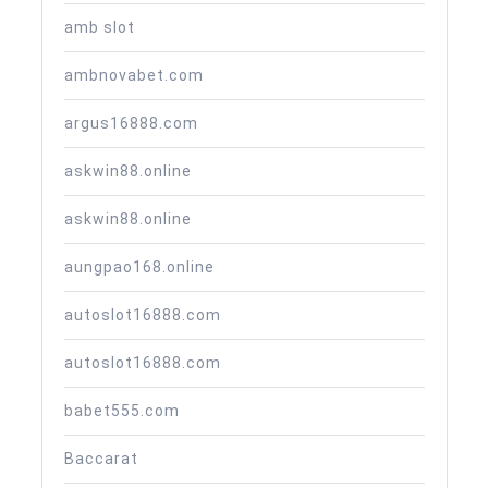
amb slot
ambnovabet.com
argus16888.com
askwin88.online
askwin88.online
aungpao168.online
autoslot16888.com
autoslot16888.com
babet555.com
Baccarat