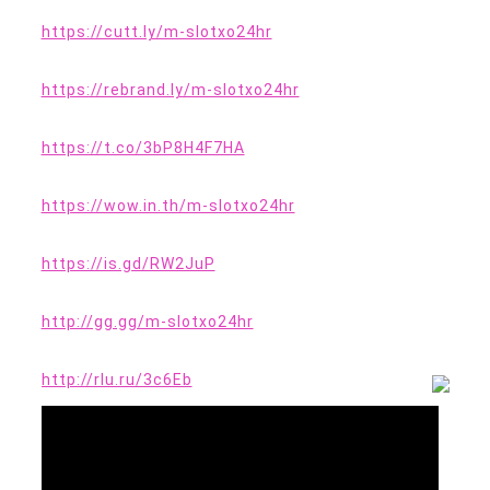
https://cutt.ly/m-slotxo24hr
https://rebrand.ly/m-slotxo24hr
https://t.co/3bP8H4F7HA
https://wow.in.th/m-slotxo24hr
https://is.gd/RW2JuP
http://gg.gg/m-slotxo24hr
http://rlu.ru/3c6Eb