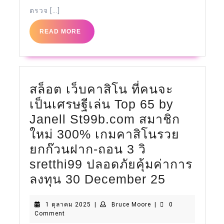
ตรวจ […]
ง่าย
2026
READ
READ MORE
MORE
รวม
เกม
ทำ
เงิน
สล็อต เว็บคาสิโน ที่คนจะ
ทุน
เป็นเศรษฐีเล่น Top 65 by
น้อย
Janell St99b.com สมาชิก
ก็
ใหม่ 300% เกมคาสิโนรวย
ลุ้น
ยกก๊วนฝาก-ถอน 3 วิ
ได้
sretthi99 ปลอดภัยคุ้มค่าการ
สล็อต
จริง
ลงทุน 30 December 25
เว็บ
casino
1
Bruce
1 ตุลาคม 2025
|
Bruce Moore
|
0
คา
เว็บ
ตุลาคม
Moore
Comment
สิโน
เปิด
2025