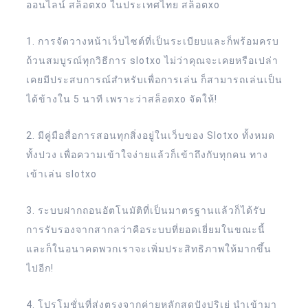
ออนไลน์ สล็อตxo ในประเทศไทย สล็อตxo
1. การจัดวางหน้าเว็บไซต์ที่เป็นระเบียบและก็พร้อมครบ
ถ้วนสมบูรณ์ทุกวิธีการ slotxo ไม่ว่าคุณจะเคยหรือเปล่า
เคยมีประสบการณ์สำหรับเพื่อการเล่น ก็สามารถเล่นเป็น
ได้ข้างใน 5 นาที เพราะว่าสล็อตxo จัดให้!
2. มีคู่มือสื่อการสอนทุกสิ่งอยู่ในเว็บของ Slotxo ทั้งหมด
ทั้งปวง เพื่อความเข้าใจง่ายแล้วก็เข้าถึงกับทุกคน ทาง
เข้าเล่น slotxo
3. ระบบฝากถอนอัตโนมัติที่เป็นมาตรฐานแล้วก็ได้รับ
การรับรองจากสากลว่าคือระบบที่ยอดเยี่ยมในขณะนี้
และก็ในอนาคตพวกเราจะเพิ่มประสิทธิภาพให้มากขึ้น
ไปอีก!
4. โปรโมชั่นที่ส่งตรงจากค่ายหลักสุดปังปุริเย่ นำเข้ามา