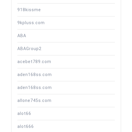
918kissme
9kpluss.com
ABA
ABAGroup2
acebet789.com
aden168ss.com
aden168ss.com
allone745s.com
alot66
alot666