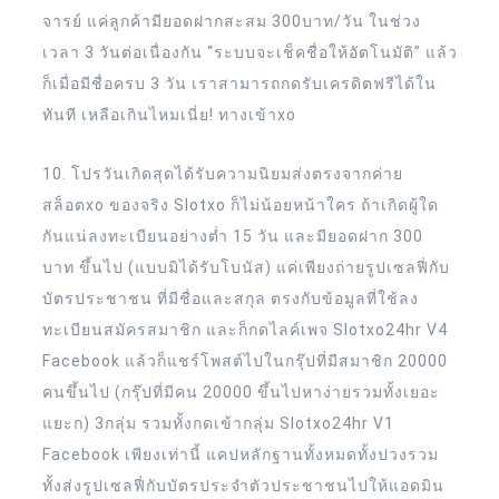
จารย์ แค่ลูกค้ามียอดฝากสะสม 300บาท/วัน ในช่วง
เวลา 3 วันต่อเนื่องกัน “ระบบจะเช็คชื่อให้อัตโนมัติ” แล้ว
ก็เมื่อมีชื่อครบ 3 วัน เราสามารถกดรับเครดิตฟรีได้ใน
ทันที เหลือเกินไหมเนี่ย! ทางเข้าxo
10. โปรวันเกิดสุดได้รับความนิยมส่งตรงจากค่าย
สล็อตxo ของจริง Slotxo ก็ไม่น้อยหน้าใคร ถ้าเกิดผู้ใด
กันแน่ลงทะเบียนอย่างต่ำ 15 วัน และมียอดฝาก 300
บาท ขึ้นไป (แบบมิได้รับโบนัส) แค่เพียงถ่ายรูปเซลฟี่กับ
บัตรประชาชน ที่มีชื่อและสกุล ตรงกับข้อมูลที่ใช้ลง
ทะเบียนสมัครสมาชิก และก็กดไลค์เพจ Slotxo24hr V4
Facebook แล้วก็แชร์โพสต์ไปในกรุ๊ปที่มีสมาชิก 20000
คนขึ้นไป (กรุ๊ปที่มีคน 20000 ขึ้นไปหาง่ายรวมทั้งเยอะ
แยะก) 3กลุ่ม รวมทั้งกดเข้ากลุ่ม Slotxo24hr V1
Facebook เพียงเท่านี้ แคปหลักฐานทั้งหมดทั้งปวงรวม
ทั้งส่งรูปเซลฟี่กับบัตรประจำตัวประชาชนไปให้แอดมิน