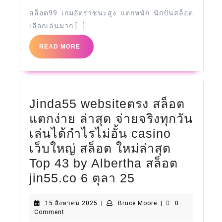
ที่
ใหม่
สล็อต99 เกมอัตราชนะสูง แตกหนัก นักปั่นสล็อต
เลือกเล่นมาก […]
คน
ใหม่
จะ
ล่าสุด
READ
READ MORE
MORE
เป็น
Top
เศรษฐี
79
เล่น
by
Top
Jinda55 websiteตรง สล็อต
Dinah
65
แตกง่าย ล่าสุด จ่ายจริงทุกวัน
Fullslotpg2.com
by
เล่นได้กำไรไม่อั้น casino
25
Janell
เว็บใหญ่ สล็อต ใหม่ล่าสุด
MAR
St99b.co
Top 43 by Albertha สล็อต
2026
Jinda55
สมาชิก
jin55.co 6 ตุลา 25
websiteตรง
ใหม่
15
Bruce
15 สิงหาคม 2025
|
Bruce Moore
|
0
สล็อต
300%
สิงหาคม
Moore
Comment
แตก
2025