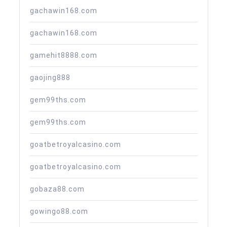
gachawin168.com
gachawin168.com
gamehit8888.com
gaojing888
gem99ths.com
gem99ths.com
goatbetroyalcasino.com
goatbetroyalcasino.com
gobaza88.com
gowingo88.com