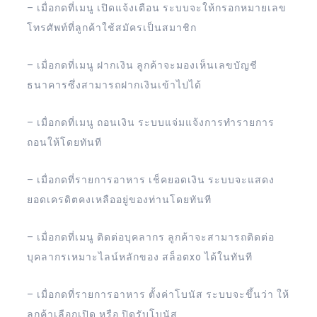
– เมื่อกดที่เมนู เปิดแจ้งเตือน ระบบจะให้กรอกหมายเลข
โทรศัพท์ที่ลูกค้าใช้สมัครเป็นสมาชิก
– เมื่อกดที่เมนู ฝากเงิน ลูกค้าจะมองเห็นเลขบัญชี
ธนาคารซึ่งสามารถฝากเงินเข้าไปได้
– เมื่อกดที่เมนู ถอนเงิน ระบบแจ่มแจ้งการทำรายการ
ถอนให้โดยทันที
– เมื่อกดที่รายการอาหาร เช็คยอดเงิน ระบบจะแสดง
ยอดเครดิตคงเหลืออยู่ของท่านโดยทันที
– เมื่อกดที่เมนู ติดต่อบุคลากร ลูกค้าจะสามารถติดต่อ
บุคลากรเหมาะไลน์หลักของ สล็อตxo ได้ในทันที
– เมื่อกดที่รายการอาหาร ตั้งค่าโบนัส ระบบจะขึ้นว่า ให้
ลูกค้าเลือกเปิด หรือ ปิดรับโบนัส