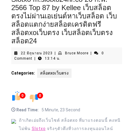
2566 Top 87 by Kellee เว็บสล็อต
ตรงไม่ผ่านเอเย่นต์หาเว็บสล็อต เว็บ
สล็อตแตกง่ายสล็อตเครดิตฟรี
สล็อตxoเว็บตรง เว็บสล็อตเว็บตรง
สล็อต24
22
Bruce
22 มิถุนายน 2023
|
Bruce Moore
|
0
มิถุนายน
Moore
Comment
|
13:14 น.
2023
Categories:
สล็อตxoเว็บตรง
0
0
Read Time:
5 Minute, 23 Second
ถ้าเกิดเอ่ยถึงเว็บไซต์ สล็อตxo ที่มาแรงตอนนี้ คงหนี
ไม่พ้น
Slotxo
จริงๆตัวตึงที่วงการลงทุนออนไลน์