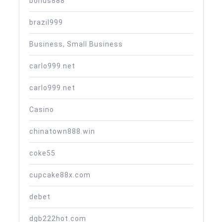
bonus888
brazil999
Business, Small Business
carlo999.net
carlo999.net
Casino
chinatown888.win
coke55
cupcake88x.com
debet
dgb222hot.com