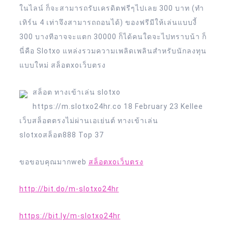
ในไลน์ ก็จะสามารถรับเครดิตฟรีๆไปเลย 300 บาท (ทำ
เทิร์น 4 เท่าจึงสามารถถอนได้) ของฟรีมีให้เล่นแบบงี้
300 บางทีอาจจะแตก 30000 ก็ได้คนใดจะไปทราบน้า ก็
นี่คือ Slotxo แหล่งรวมความเพลิดเพลินสำหรับนักลงทุน
แบบใหม่ สล็อตxoเว็บตรง
สล็อต ทางเข้าเล่น slotxo
https://m.slotxo24hr.co 18 February 23 Kellee
เว็บสล็อตตรงไม่ผ่านเอเย่นต์ ทางเข้าเล่น
slotxoสล็อต888 Top 37
ขอขอบคุณมากweb
สล็อตxoเว็บตรง
http://bit.do/m-slotxo24hr
https://bit.ly/m-slotxo24hr