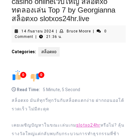
casino onlineเว็บใหญ่ สล็อตxo
ทดลองเล่น Top 7 by Georgianna
สล็อตxo slotxos24hr.live
14
Bruce
14 กันยายน 2024
|
Bruce Moore
|
0
กันยายน
Moore
Comment
|
21:36 น.
2024
Categories:
สล็อตxo
0
0
Read Time:
5 Minute, 5 Second
สล็อตxo มันส์ทุกวี่ทุกวันกับสล็อตแตกง่าย ฝากถอนออโต้
รวดเร็ว ไม่มีสะดุด
เคยเผชิญปัญหาในขณะเล่นเกม
slotxo24hr
หรือไม่? ลุ้น
รางวัลใหญ่แต่กลับพบกับกระบวนการทำธุรกรรมที่ช้า