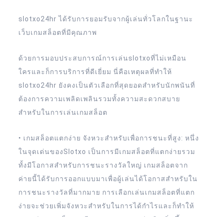
slotxo24hr ได้รับการยอมรับจากผู้เล่นทั่วโลกในฐานะ
เว็บเกมสล็อตที่มีคุณภาพ
ด้วยการมอบประสบการณ์การเล่นslotxoที่ไม่เหมือน
ใครและก็การบริการที่ดีเยี่ยม นี่คือเหตุผลที่ทำให้
slotxo24hr ยังคงเป็นตัวเลือกที่สุดยอดสำหรับนักพนันที่
ต้องการความเพลิดเพลินรวมทั้งความสะดวกสบาย
สำหรับในการเล่นเกมสล็อต
• เกมสล็อตแตกง่าย จังหวะสำหรับเพื่อการชนะที่สูง: หนึ่ง
ในจุดเด่นของSlotxo เป็นการมีเกมสล็อตที่แตกง่ายรวม
ทั้งมีโอกาสสำหรับการชนะรางวัลใหญ่ เกมสล็อตจาก
ค่ายนี้ได้รับการออกแบบมาเพื่อผู้เล่นได้โอกาสสำหรับใน
การชนะรางวัลที่มากมาย การเลือกเล่นเกมสล็อตที่แตก
ง่ายจะช่วยเพิ่มจังหวะสำหรับในการได้กำไรและก็ทำให้