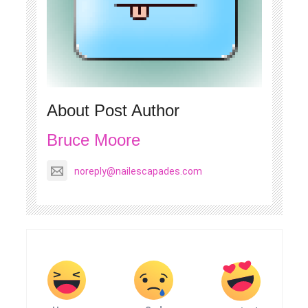
About Post Author
Bruce Moore
noreply@nailescapades.com