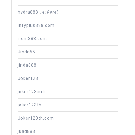
hydra888 เครดิตฟรี
infyplus888.com
item388.com
Jinda55
jinda888
Joker123
joker123auto
joker123th
Joker123th.com
juad888