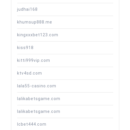
judhai168
khumsup888.me
kingxxxbet123.com
kiss918
kitti999vip.com
ktv4sd.com
lala55-casino.com
lalikabetsgame.com
lalikabetsgame.com
lcbet444.com