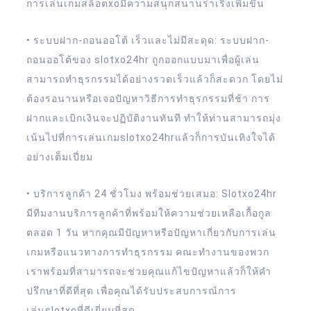
การเล่นเกมสล็อตxoมีความสนุกสนานร่าเริงเพิ่มขึ้น
• ระบบฝาก-ถอนออโต้ เร็วและไม่มีสะดุด: ระบบฝาก-
ถอนออโต้ของ slotxo24hr ถูกออกแบบมาเพื่อผู้เล่น
สามารถทำธุรกรรมได้อย่างรวดเร็วแล้วก็สะดวก โดยไม่
ต้องรอนานหรือเจอปัญหาวิธีการทำธุรกรรมที่ช้า การ
ฝากและเบิกเงินจะปฏิบัติงานทันที ทำให้ท่านสามารถมุ่ง
เน้นไปที่การเล่นเกมslotxo24hrแล้วก็การบันเทิงใจได้
อย่างเต็มเปี่ยม
• บริการลูกค้า 24 ชั่วโมง พร้อมช่วยเสมอ: Slotxo24hr
มีทีมงานบริการลูกค้าที่พร้อมให้ความช่วยเหลือเกื้อกูล
ตลอด 1 วัน หากคุณมีปัญหาหรือปัญหาเกี่ยวกับการเล่น
เกมหรือแนวทางการทำธุรกรรม คณะทำงานของพวก
เราพร้อมที่สามารถจะช่วยคุณแก้ไขปัญหาแล้วก็ให้คำ
ปรึกษาที่ดีที่สุด เพื่อคุณได้รับประสบการณ์การ
เล่นslotxoที่ดีเยี่ยมที่สุด