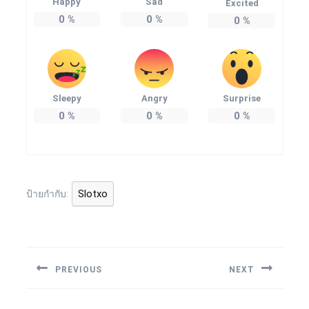
Happy
Sad
Excited
0
%
0
%
0
%
Sleepy
Angry
Surprise
0
%
0
%
0
%
Slotxo
ป้ายกำกับ:
แนะแนว
เรื่อง
PREVIOUS
NEXT
Previous
Next
post:
post: