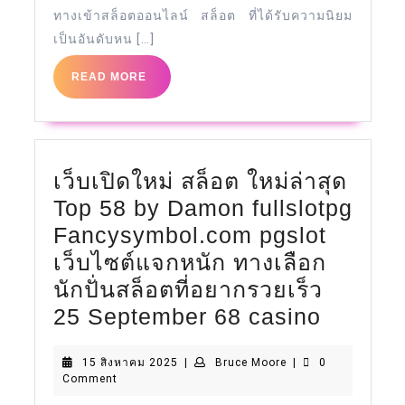
เลท
แอ
ทางเข้าสล็อตออนไลน์ สล็อต ที่ได้รับความนิยม
เป็นอันดับหน […]
สมัคร
ดมิน
slotxo
ใส่ใจ
READ
READ MORE
MORE
เครดิต
ทุก
ฟรี
ข้อ
ใช้
สงสัย
งาน
เว็บเปิดใหม่ สล็อต ใหม่ล่าสุด
เล่น
ง่าย
Top 58 by Damon fullslotpg
ง่าย
เกม
Fancysymbol.com pgslot
จ่าย
สล็อต
เว็บไซต์แจกหนัก ทางเลือก
ไว
มือ
นักปั่นสล็อตที่อยากรวยเร็ว
ใจ
เว็บ
ถือ
25 September 68 casino
ต้อง
เปิด
slotxo
มา
15
Bruce
15 สิงหาคม 2025
|
Bruce Moore
|
0
ใหม่
ถอน
slotxo
สิงหาคม
Moore
Comment
สล็อต
ได้
สมัคร
2025