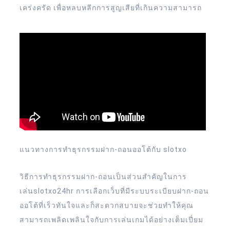
เคร่งครัด เพื่อหลบหลีกการสูญเสียที่เกินความสามารถ
แนวทางการทำธุรกรรมฝาก-ถอนออโต้กับ slotxo
วิธีการทำธุรกรรมฝาก-ถอนเป็นส่วนสำคัญในการ
เล่นslotxo24hr การเลือกเว็บที่มีระบบระเบียบฝาก-ถอน
ออโต้ที่เร็วทันใจและก็สะดวกสบายจะช่วยทำให้คุณ
สามารถเพลิดเพลินใจกับการเล่นเกมได้อย่างเต็มเปี่ยม