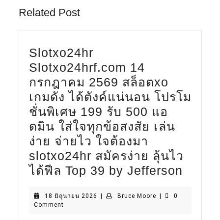
Related Post
Slotxo24hr
Slotxo24hrf.com 14
กรกฎาคม 2569 สล็อตxo
เกมดัง ได้ตังค์แน่นอน โปรโม
ชั่นพิเศษ 199 รับ 500 แอ
ดมิน ใส่ใจทุกข้อสงสัย เล่น
ง่าย จ่ายไว ใจต้องมา
slotxo24hr สมัครง่าย ลุ้นไว
Slotx
ได้ฟีล Top 39 by Jefferson
Slotx
18
Bruce
18 มิถุนายน 2026
|
Bruce Moore
|
0
14
มิถุนายน
Moore
Comment
กรกฎ
2026