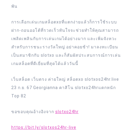
พัน
การเลือกเล่นเกมสล็อตxoที่แตกง่ายแล้วก็การใช้ระบบ
ฝาก-ถอนออโต้ที่รวดเร็วทันใจจะช่วยทำให้คุณสามารถ
เพลิดเพลินกับการเล่นเกมได้อย่างมาก และเพิ่มจังหวะ
สำหรับการชนะรางวัลใหญ่ อย่าคอยช้า! มาลงทะเบียน
เป็นสมาชิกกับ slotxo และก็สัมผัสประสบการณ์การเล่น
เกมสล็อตที่ดีเยี่ยมที่สุดได้แล้ววันนี้
เว็บสล็อต เว็บตรง ค่ายใหญ่ สล็อตxo slotxos24hr.live
23 ก.ย. 67 Georgianna คาสิโน slotxo24hrแตกหนัก
Top 82
ขอขอบคุณอ้างอิงจาก
slotxo24hr
https://bit.ly/slotxos24hr-live