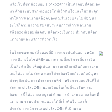
หรือเว็บที่ขัดข้องบ่อย slotxo24hr เป็นคำตอบที่คุณมอง
หา ด้วยระบบฝาก-ถอนออโต้ที่เร็วทันใจและไม่มีสะดุด
ทำให้การเล่นเกมสล็อตของคุณรื้นเริงและไม่มีปัญหา
อะไรก็ตามมาร่วมสัมผัสประสบการณ์การเล่นเกม
สล็อตxoที่เยี่ยมที่สุดกับ สล็อตxoเว็บตรง ที่มากับสล็อต
แตกง่ายและบริการที่รวดเร็ว
ในโลกของเกมสล็อตxoที่มีการแข่งขันกันอย่างหนัก
การเลือกเว็บไซต์ที่มีคุณภาพรวมทั้งบริการที่บรรเจิด
เป็นสิ่งจำเป็น เพื่อผู้เล่นสามารถเพลิดเพลินกับการเล่น
เกมได้อย่างไม่สะดุด และไม่จะต้องวิตกกังวลกับปัญหา
ต่างๆดังเช่น การทำธุรกรรมที่ช้า หรือการถอนเงินที่ไม่
สะดวก slotxo24hr ยอดเยี่ยมในเว็บที่รองรับความ
ต้องการนี้ได้อย่างสมบูรณ์ ด้วยการนำเสนอเกมสล็อตที่
แตกง่าย ระบบฝาก-ถอนออโต้ที่เร็วทันใจ และก็
ประสบการณ์การเล่นslotxo24hrที่เบิกบาน