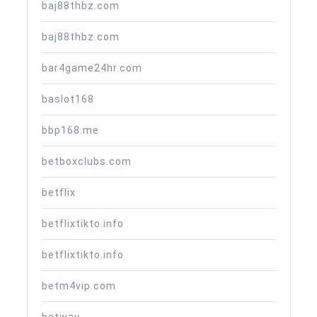
baj88thbz.com
baj88thbz.com
bar4game24hr.com
baslot168
bbp168.me
betboxclubs.com
betflix
betflixtikto.info
betflixtikto.info
betm4vip.com
betway