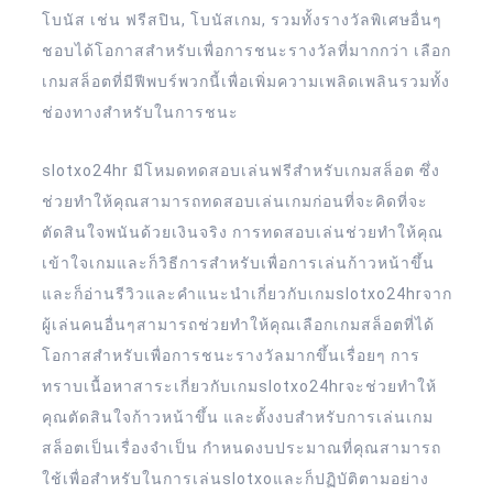
โบนัส เช่น ฟรีสปิน, โบนัสเกม, รวมทั้งรางวัลพิเศษอื่นๆ
ชอบได้โอกาสสำหรับเพื่อการชนะรางวัลที่มากกว่า เลือก
เกมสล็อตที่มีฟีพบร์พวกนี้เพื่อเพิ่มความเพลิดเพลินรวมทั้ง
ช่องทางสำหรับในการชนะ
slotxo24hr มีโหมดทดสอบเล่นฟรีสำหรับเกมสล็อต ซึ่ง
ช่วยทำให้คุณสามารถทดสอบเล่นเกมก่อนที่จะคิดที่จะ
ตัดสินใจพนันด้วยเงินจริง การทดสอบเล่นช่วยทำให้คุณ
เข้าใจเกมและก็วิธีการสำหรับเพื่อการเล่นก้าวหน้าขึ้น
และก็อ่านรีวิวและคำแนะนำเกี่ยวกับเกมslotxo24hrจาก
ผู้เล่นคนอื่นๆสามารถช่วยทำให้คุณเลือกเกมสล็อตที่ได้
โอกาสสำหรับเพื่อการชนะรางวัลมากขึ้นเรื่อยๆ การ
ทราบเนื้อหาสาระเกี่ยวกับเกมslotxo24hrจะช่วยทำให้
คุณตัดสินใจก้าวหน้าขึ้น และตั้งงบสำหรับการเล่นเกม
สล็อตเป็นเรื่องจำเป็น กำหนดงบประมาณที่คุณสามารถ
ใช้เพื่อสำหรับในการเล่นslotxoและก็ปฏิบัติตามอย่าง