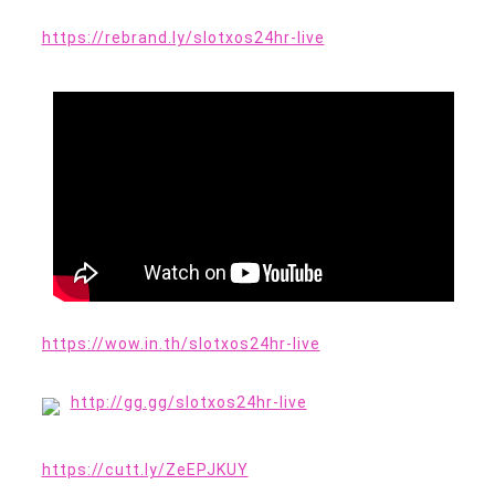
https://rebrand.ly/slotxos24hr-live
https://wow.in.th/slotxos24hr-live
http://gg.gg/slotxos24hr-live
https://cutt.ly/ZeEPJKUY