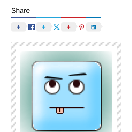
Share