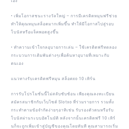
เอง
• เพิ่มโอกาสชนะรางวัลใหญ่ – การมีเครดิตหมุนฟรีช่วย
ทำให้คุณหมุนสล็อตมากเพิ่มขึ้น ทำให้มีโอกาสไปสู่รอบ
โบนัสหรือแจ็คพอตสูงขึ้น
• ทำความเข้าใจกลอุบายการเล่น – ใช้เครดิตฟรีทดลอง
กระบวนการเดิมพันต่างๆเพื่อค้นหาอุบายที่เหมาะกับ
ตนเอง
แนวทางรับเครดิตฟรีหมุน สล็อตxo 10 เทิร์น
การรับโปรโมชั่นนี้ไม่สลับซับซ้อน เพียงคุณลงทะเบียน
สมัครสมาชิกกับเว็บไซต์ Slotxo ที่ร่วมรายการ รวมทั้ง
กระทำตามข้อจำกัดง่ายๆอาทิเช่น รับรองตัวตนหรือรับ
โบนัสผ่านระบบอัตโนมัติ หลังจากนั้นเครดิตฟรี 10 เทิร์
นก็จะถูกเพิ่มเข้าสู่บัญชีของคุณโดยทันที คุณสามารถเริ่ม