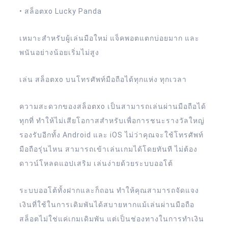
• สล็อตxo Lucky Panda
เหมาะสำหรับผู้เล่นมือใหม่ แจ็คพอตแตกบ่อยมาก และ
พนันอย่างน้อยเริ่มไม่สูง
เล่น สล็อตxo บนโทรศัพท์มือถือได้ทุกแห่ง ทุกเวลา
ความสะดวกของสล็อตxo เป็นสามารถเล่นผ่านมือถือได้
ทุกที่ ทำให้ไม่เสียโอกาสสำหรับเพื่อการชนะรางวัลใหญ่
รองรับอีกทั้ง Android และ iOS ไม่ว่าคุณจะใช้โทรศัพท์
มือถือรุ่นไหน สามารถเข้าเล่นเกมได้โดยทันที ไม่ต้อง
ดาวน์โหลดแอปเสริม เล่นง่ายด้วยระบบออโต้
ระบบออโต้ทั้งฝากและก็ถอน ทำให้คุณสามารถจัดแจง
เงินที่ใช้ในการเดิมพันได้สบายหากแม้เล่นผ่านมือถือ
สล็อตไม่ใช่แค่เกมเดิมพัน แต่เป็นช่องทางในการทำเงิน