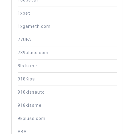
ลุ้น
1xbet
กัน
เลย
1xgameth.com
Top
77UFA
86
by
789pluss.com
Lovie
8lots.me
918Kiss
918kissauto
918kissme
9kpluss.com
ABA