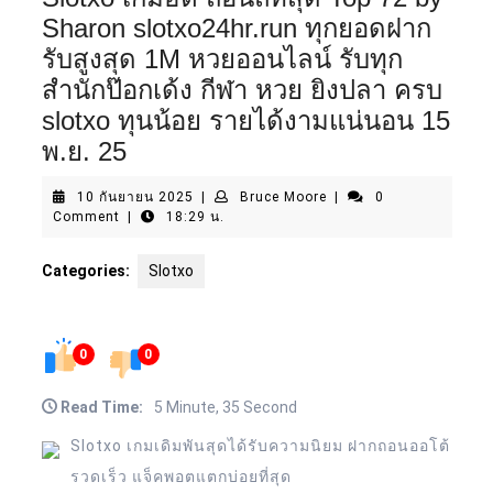
Sharon slotxo24hr.run ทุกยอดฝาก
รับสูงสุด 1M หวยออนไลน์ รับทุก
สำนักป๊อกเด้ง กีฬา หวย ยิงปลา ครบ
slotxo ทุนน้อย รายได้งามแน่นอน 15
พ.ย. 25
10
Bruce
10 กันยายน 2025
|
Bruce Moore
|
0
กันยายน
Moore
Comment
|
18:29 น.
2025
Categories:
Slotxo
0
0
Read Time:
5 Minute, 35 Second
Slotxo เกมเดิมพันสุดได้รับความนิยม ฝากถอนออโต้
รวดเร็ว แจ็คพอตแตกบ่อยที่สุด