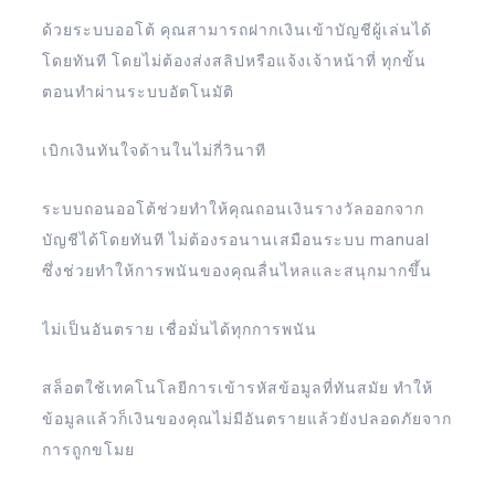
ด้วยระบบออโต้ คุณสามารถฝากเงินเข้าบัญชีผู้เล่นได้
โดยทันที โดยไม่ต้องส่งสลิปหรือแจ้งเจ้าหน้าที่ ทุกขั้น
ตอนทำผ่านระบบอัตโนมัติ
เบิกเงินทันใจด้านในไม่กี่วินาที
ระบบถอนออโต้ช่วยทำให้คุณถอนเงินรางวัลออกจาก
บัญชีได้โดยทันที ไม่ต้องรอนานเสมือนระบบ manual
ซึ่งช่วยทำให้การพนันของคุณลื่นไหลและสนุกมากขึ้น
ไม่เป็นอันตราย เชื่อมั่นได้ทุกการพนัน
สล็อตใช้เทคโนโลยีการเข้ารหัสข้อมูลที่ทันสมัย ทำให้
ข้อมูลแล้วก็เงินของคุณไม่มีอันตรายแล้วยังปลอดภัยจาก
การถูกขโมย