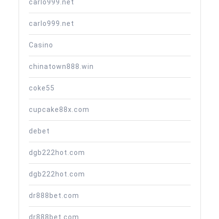
carlo999.net
carlo999.net
Casino
chinatown888.win
coke55
cupcake88x.com
debet
dgb222hot.com
dgb222hot.com
dr888bet.com
dr888bet.com