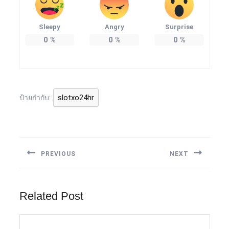
Sleepy
Angry
Surprise
0
%
0
%
0
%
slotxo24hr
ป้ายกำกับ:
แนะแนว
เรื่อง
PREVIOUS
NEXT
Previous
Next
post:
post:
Related Post