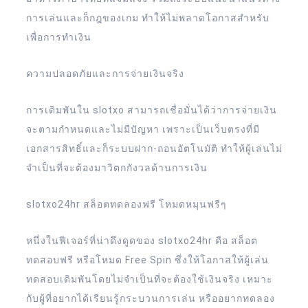
การเล่นและก็กฎของเกม ทำให้ไม่พลาดโอกาสสำหรับ
เพื่อการทำเงิน
ความปลอดภัยและการจ่ายเงินจริง
การเดิมพันใน slotxo สามารถเชื่อมั่นได้ว่าการจ่ายเงิน
จะตามกำหนดและไม่มีปัญหา เพราะเป็นเว็บตรงที่มี
เอกสารสิทธิ์และก็ระบบฝาก-ถอนอัตโนมัติ ทำให้ผู้เล่นไม่
จำเป็นที่จะต้องมาวิตกกังวลด้านการเงิน
slotxo24hr สล็อตทดลองฟรี โหมดหมุนฟรีๆ
หนึ่งในฟีเจอร์ที่น่าดึงดูดของ slotxo24hr คือ สล็อต
ทดสอบฟรี หรือโหมด Free Spin ซึ่งให้โอกาสให้ผู้เล่น
ทดสอบเดิมพันโดยไม่จำเป็นที่จะต้องใช้เงินจริง เหมาะ
กับผู้ที่อยากได้เรียนรู้กระบวนการเล่น หรืออยากทดลอง