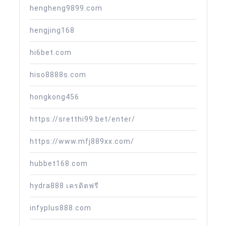
hengheng9899.com
hengjing168
hi6bet.com
hiso8888s.com
hongkong456
https://sretthi99.bet/enter/
https://www.mfj889xx.com/
hubbet168.com
hydra888 เครดิตฟรี
infyplus888.com