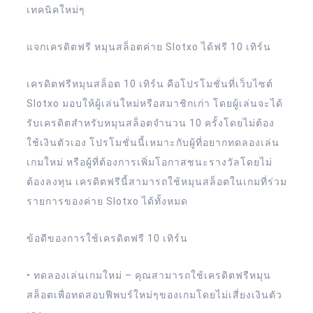
เทคนิคใหม่ๆ
แจกเครดิตฟรี หมุนสล็อตค่าย Slotxo ได้ฟรี 10 เทิร์น
เครดิตฟรีหมุนสล็อต 10 เทิร์น คือโปรโมชั่นที่เว็บไซต์
Slotxo มอบให้ผู้เล่นใหม่หรือสมาชิกเก่า โดยผู้เล่นจะได้
รับเครดิตสำหรับหมุนสล็อตจำนวน 10 ครั้งโดยไม่ต้อง
ใช้เงินตัวเอง โปรโมชั่นนี้เหมาะกับผู้ที่อยากทดลองเล่น
เกมใหม่ หรือผู้ที่ต้องการเพิ่มโอกาสชนะรางวัลโดยไม่
ต้องลงทุน เครดิตฟรีนี้สามารถใช้หมุนสล็อตในเกมที่ร่วม
รายการของค่าย Slotxo ได้ทั้งหมด
ข้อดีของการใช้เครดิตฟรี 10 เทิร์น
• ทดลองเล่นเกมใหม่ – คุณสามารถใช้เครดิตฟรีหมุน
สล็อตเพื่อทดสอบฟีพบร์ใหม่ๆของเกมโดยไม่เสี่ยงเงินตัว