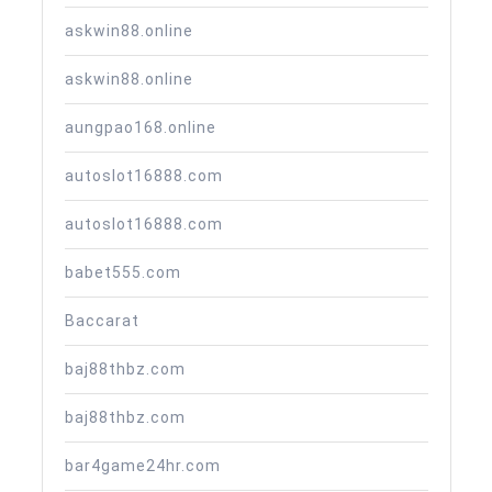
askwin88.online
askwin88.online
aungpao168.online
autoslot16888.com
autoslot16888.com
babet555.com
Baccarat
baj88thbz.com
baj88thbz.com
bar4game24hr.com