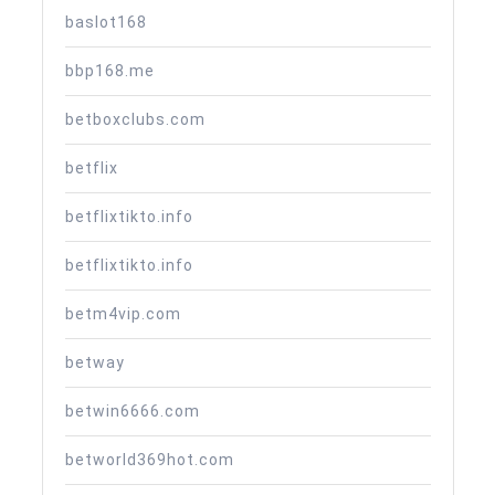
baslot168
bbp168.me
betboxclubs.com
betflix
betflixtikto.info
betflixtikto.info
betm4vip.com
betway
betwin6666.com
betworld369hot.com