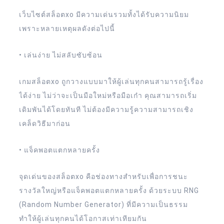
เว็บไซต์สล็อตxo มีความเด่นรวมทั้งได้รับความนิยม
เพราะหลายเหตุผลดังต่อไปนี้
• เล่นง่าย ไม่สลับซับซ้อน
เกมสล็อตxo ถูกวางแบบมาให้ผู้เล่นทุกคนสามารถรู้เรื่อง
ได้ง่าย ไม่ว่าจะเป็นมือใหม่หรือมือเก๋า คุณสามารถเริ่ม
เดิมพันได้โดยทันที ไม่ต้องมีความรู้ความสามารถเชิง
เคล็ดวิธีมาก่อน
• แจ็คพอตแตกหลายครั้ง
จุดเด่นของสล็อตxo คือช่องทางสำหรับเพื่อการชนะ
รางวัลใหญ่หรือแจ็คพอตแตกหลายครั้ง ด้วยระบบ RNG
(Random Number Generator) ที่มีความเป็นธรรม
ทำให้ผู้เล่นทุกคนได้โอกาสเท่าเทียมกัน