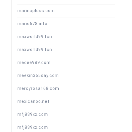
marinapluss.com
mario678.info
maxworld99.fun
maxworld99.fun
medee989.com
meekin365day.com
mercyrosa168.com
mexicanoo.net
mfj889xx.com
mfj889xx.com