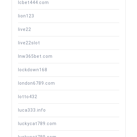
lcbet444.com
lion123
live22
live22slot
lnw365bet.com
lockdown168
london6789.com
lotto432
luca333.info
luckycat789.com
luckycat789.com