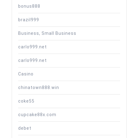
bonus888
brazil999
Business, Small Business
carlo999.net
carlo999.net
Casino
chinatown888.win
coke55
cupcake88x.com
debet