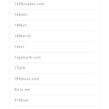
1688vegasx.com
168slot
188bet
188betth
1xbet
1xgameth.com
77UFA
789pluss.com
8lots.me
918Kiss