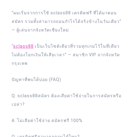
“ผมเริ่มจากการใช้ sclass88 เครดิตฟรี ที่ได้มาตอน
สมัคร รวมทั้งสามารถถอนกำไรได้จริงข้างในวันเดียว”
— ผู้เล่นจากจังหวัดเชียงใหม่
“
sclass88
เป็นเว็บไซต์เดียวที่รวมทุกเกมไว้ในที่เดียว
ไม่ต้องโยกเงินให้เสียเวลา” — สมาชิก VIP จากจังหวัด
กรุงเทพ
ปัญหาที่พบได้บ่อย (FAQ)
Q: sclass88สมัคร ต้องเสียค่าใช้จ่ายในการสมัครหรือ
เปล่า?
A: ไม่เสียค่าใช้จ่าย สมัครฟรี 100%
Q: เครดิตฟรีสามารถถอนได้ไหม?