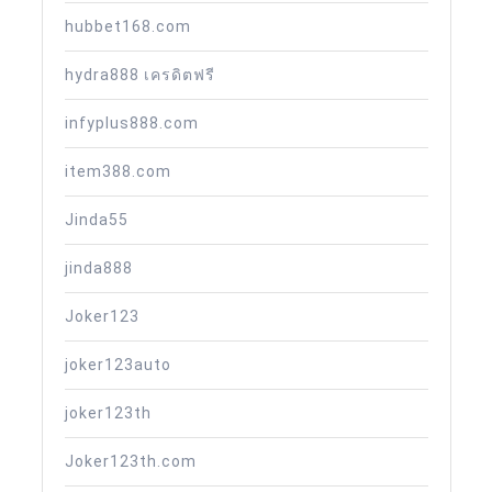
hubbet168.com
hydra888 เครดิตฟรี
infyplus888.com
item388.com
Jinda55
jinda888
Joker123
joker123auto
joker123th
Joker123th.com