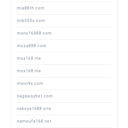
mia88th.com
mib555s.com
mono16888.com
moza888.com
msx168.me
msx168.me
mwin9s.com
nagawaybet.com
nakoya1688.site
namoufa168.net