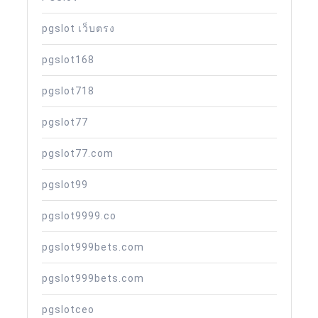
pgslot เว็บตรง
pgslot168
pgslot718
pgslot77
pgslot77.com
pgslot99
pgslot9999.co
pgslot999bets.com
pgslot999bets.com
pgslotceo