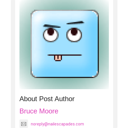
About Post Author
Bruce Moore
noreply@nailescapades.com