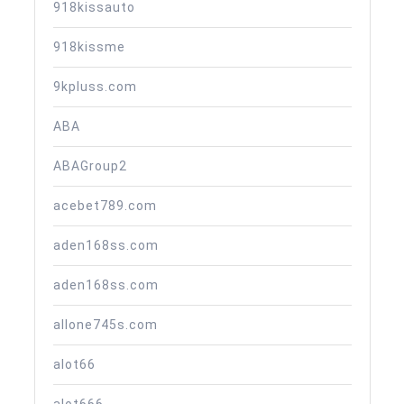
918kissauto
918kissme
9kpluss.com
ABA
ABAGroup2
acebet789.com
aden168ss.com
aden168ss.com
allone745s.com
alot66
alot666