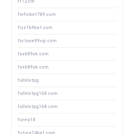
ff123th
finfinbet789.com
fizz169bet.com
fortune99vip.com
fox689ok.com
fox689ok.com
fullslotpg
fullslotpg168.com
fullslotpg168.com
funny18
future24bet.com