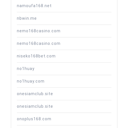
namoufa168.net
nbwin.me
nemo168casino.com
nemo168casino.com
niseko168bet.com
no1huay
no1huay.com
onesiamclub.site
onesiamclub.site
onoplus168.com