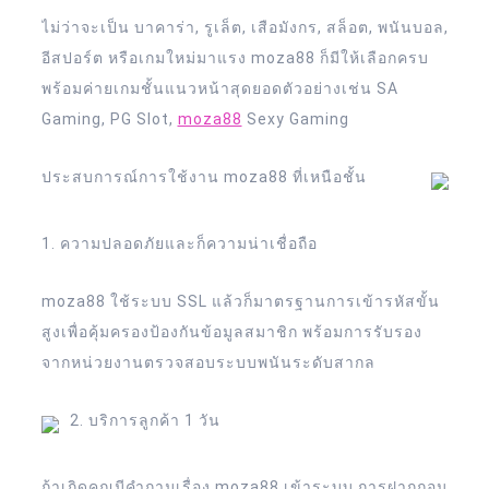
ไม่ว่าจะเป็น บาคาร่า, รูเล็ต, เสือมังกร, สล็อต, พนันบอล,
อีสปอร์ต หรือเกมใหม่มาแรง moza88 ก็มีให้เลือกครบ
พร้อมค่ายเกมชั้นแนวหน้าสุดยอดตัวอย่างเช่น SA
Gaming, PG Slot,
moza88
Sexy Gaming
ประสบการณ์การใช้งาน moza88 ที่เหนือชั้น
1. ความปลอดภัยและก็ความน่าเชื่อถือ
moza88 ใช้ระบบ SSL แล้วก็มาตรฐานการเข้ารหัสขั้น
สูงเพื่อคุ้มครองป้องกันข้อมูลสมาชิก พร้อมการรับรอง
จากหน่วยงานตรวจสอบระบบพนันระดับสากล
2. บริการลูกค้า 1 วัน
ถ้าเกิดคุณมีคำถามเรื่อง moza88 เข้าระบบ การฝากถอน