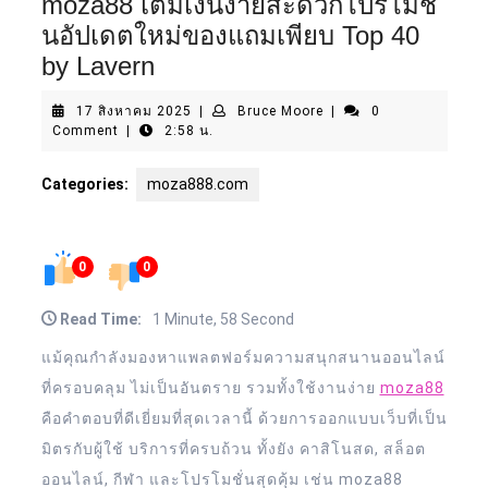
moza88 เติมเงินง่ายสะดวกโปรโมชั่
นอัปเดตใหม่ของแถมเพียบ Top 40
by Lavern
17
Bruce
17 สิงหาคม 2025
|
Bruce Moore
|
0
สิงหาคม
Moore
Comment
|
2:58 น.
2025
Categories:
moza888.com
0
0
Read Time:
1 Minute, 58 Second
แม้คุณกำลังมองหาแพลตฟอร์มความสนุกสนานออนไลน์
ที่ครอบคลุม ไม่เป็นอันตราย รวมทั้งใช้งานง่าย
moza88
คือคำตอบที่ดีเยี่ยมที่สุดเวลานี้ ด้วยการออกแบบเว็บที่เป็น
มิตรกับผู้ใช้ บริการที่ครบถ้วน ทั้งยัง คาสิโนสด, สล็อต
ออนไลน์, กีฬา และโปรโมชั่นสุดคุ้ม เช่น moza88