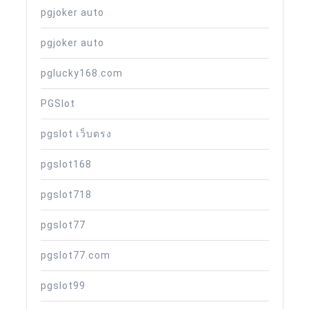
pgjoker auto
pgjoker auto
pglucky168.com
PGSlot
pgslot เว็บตรง
pgslot168
pgslot718
pgslot77
pgslot77.com
pgslot99