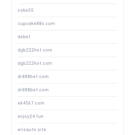
coke55
cupcake88x.com
debet
dgb222hot.com
dgb222hot.com
dr888bet.com
dr888bet.com
ek4567.com
enjoy24.fun
erisauto.site