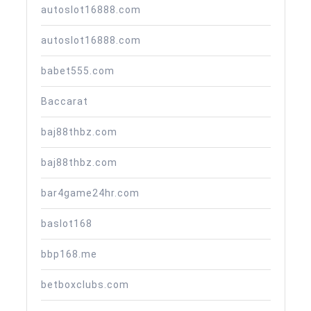
autoslot16888.com
autoslot16888.com
babet555.com
Baccarat
baj88thbz.com
baj88thbz.com
bar4game24hr.com
baslot168
bbp168.me
betboxclubs.com