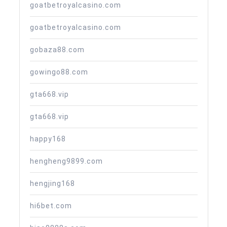
goatbetroyalcasino.com
goatbetroyalcasino.com
gobaza88.com
gowingo88.com
gta668.vip
gta668.vip
happy168
hengheng9899.com
hengjing168
hi6bet.com