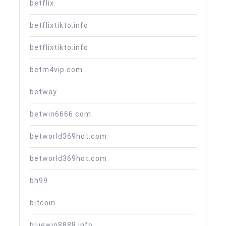
betflix
betflixtikto.info
betflixtikto.info
betm4vip.com
betway
betwin6666.com
betworld369hot.com
betworld369hot.com
bh99
bitcoin
bluewin8888.info