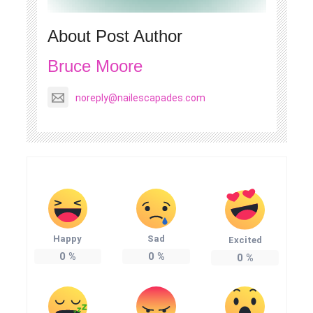
About Post Author
Bruce Moore
noreply@nailescapades.com
Happy
Sad
Excited
0
%
0
%
0
%