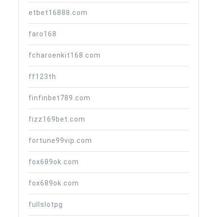
etbet16888.com
faro168
fcharoenkit168.com
ff123th
finfinbet789.com
fizz169bet.com
fortune99vip.com
fox689ok.com
fox689ok.com
fullslotpg