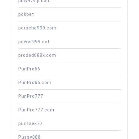
play97vip.com
pokbet
porsche999.com
power999.net
proded888x.com
PunPro66
PunPro66.com
PunPro777
PunPro777.com
puntaek77
Pussy888