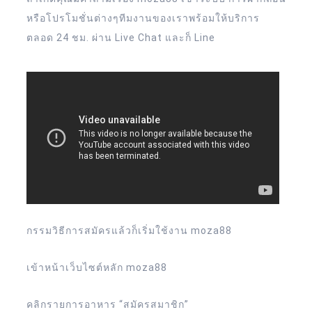
หรือโปรโมชั่นต่างๆทีมงานของเราพร้อมให้บริการ
ตลอด 24 ชม. ผ่าน Live Chat และก็ Line
กรรมวิธีการสมัครแล้วก็เริ่มใช้งาน moza88
เข้าหน้าเว็บไซต์หลัก moza88
คลิกรายการอาหาร “สมัครสมาชิก”