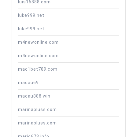
luis16888.com
luke999.net
luke999.net
m4newonline.com
m4newonline.com
mac1bet789.com
macau69
macau888.win
marinapluss.com
marinapluss.com
mario678.info