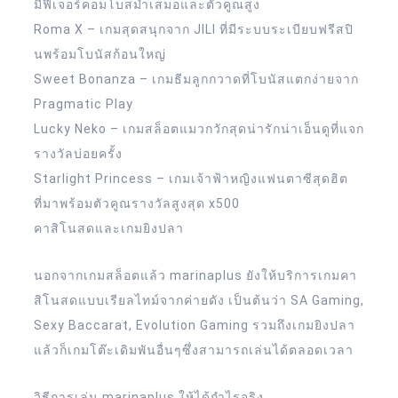
มีฟีเจอร์คอมโบสม่ำเสมอและตัวคูณสูง
Roma X – เกมสุดสนุกจาก JILI ที่มีระบบระเบียบฟรีสปิ
นพร้อมโบนัสก้อนใหญ่
Sweet Bonanza – เกมธีมลูกกวาดที่โบนัสแตกง่ายจาก
Pragmatic Play
Lucky Neko – เกมสล็อตแมวกวักสุดน่ารักน่าเอ็นดูที่แจก
รางวัลบ่อยครั้ง
Starlight Princess – เกมเจ้าฟ้าหญิงแฟนตาซีสุดฮิต
ที่มาพร้อมตัวคูณรางวัลสูงสุด x500
คาสิโนสดและเกมยิงปลา
นอกจากเกมสล็อตแล้ว marinaplus ยังให้บริการเกมคา
สิโนสดแบบเรียลไทม์จากค่ายดัง เป็นต้นว่า SA Gaming,
Sexy Baccarat, Evolution Gaming รวมถึงเกมยิงปลา
แล้วก็เกมโต๊ะเดิมพันอื่นๆซึ่งสามารถเล่นได้ตลอดเวลา
วิธีการเล่น marinaplus ให้ได้กำไรจริง