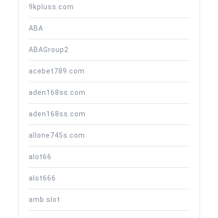
9kpluss.com
ABA
ABAGroup2
acebet789.com
aden168ss.com
aden168ss.com
allone745s.com
alot66
alot666
amb slot