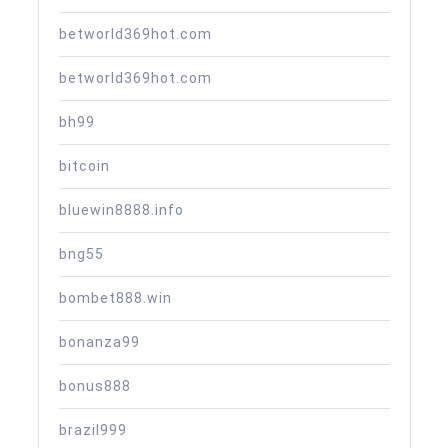
betworld369hot.com
betworld369hot.com
bh99
bitcoin
bluewin8888.info
bng55
bombet888.win
bonanza99
bonus888
brazil999