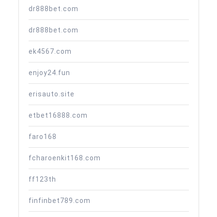
dr888bet.com
dr888bet.com
ek4567.com
enjoy24.fun
erisauto.site
etbet16888.com
faro168
fcharoenkit168.com
ff123th
finfinbet789.com