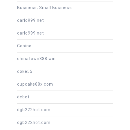
Business, Small Business
carlo999.net
carlo999.net
Casino
chinatown888.win
coke55
cupcake88x.com
debet
dgb222hot.com
dgb222hot.com