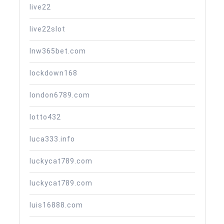
live22
live22slot
lnw365bet.com
lockdown168
london6789.com
lotto432
luca333.info
luckycat789.com
luckycat789.com
luis16888.com