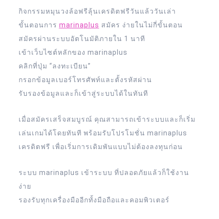
กิจกรรมหมุนวงล้อฟรีลุ้นเครดิตฟรีวันแล้ววันเล่า
ขั้นตอนการ
marinaplus
สมัคร ง่ายในไม่กี่ขั้นตอน
สมัครผ่านระบบอัตโนมัติภายใน 1 นาที
เข้าเว็บไซต์หลักของ marinaplus
คลิกที่ปุ่ม “ลงทะเบียน”
กรอกข้อมูลเบอร์โทรศัพท์และตั้งรหัสผ่าน
รับรองข้อมูลและก็เข้าสู่ระบบได้ในทันที
เมื่อสมัครเสร็จสมบูรณ์ คุณสามารถเข้าระบบและก็เริ่ม
เล่นเกมได้โดยทันที พร้อมรับโปรโมชั่น marinaplus
เครดิตฟรี เพื่อเริ่มการเดิมพันแบบไม่ต้องลงทุนก่อน
ระบบ marinaplus เข้าระบบ ที่ปลอดภัยแล้วก็ใช้งาน
ง่าย
รองรับทุกเครื่องมืออีกทั้งมือถือและคอมพิวเตอร์