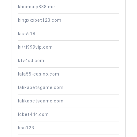
khumsup888.me
kingxxxbet123.com
kiss918
kitti999vip.com
ktv4sd.com
lala55-casino.com
lalikabetsgame.com
lalikabetsgame.com
lcbet444.com
lion123