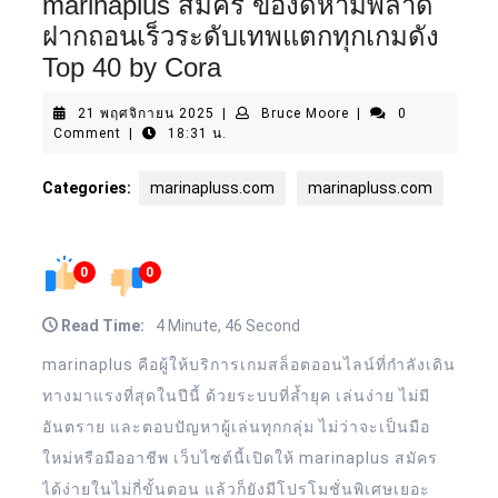
marinaplus สมัคร ของดีห้ามพลาด
ฝากถอนเร็วระดับเทพแตกทุกเกมดัง
Top 40 by Cora
21
Bruce
21 พฤศจิกายน 2025
|
Bruce Moore
|
0
พฤศจิกายน
Moore
Comment
|
18:31 น.
2025
Categories:
marinapluss.com
marinapluss.com
0
0
Read Time:
4 Minute, 46 Second
marinaplus คือผู้ให้บริการเกมสล็อตออนไลน์ที่กำลังเดิน
ทางมาแรงที่สุดในปีนี้ ด้วยระบบที่ล้ำยุค เล่นง่าย ไม่มี
อันตราย และตอบปัญหาผู้เล่นทุกกลุ่ม ไม่ว่าจะเป็นมือ
ใหม่หรือมืออาชีพ เว็บไซต์นี้เปิดให้ marinaplus สมัคร
ได้ง่ายในไม่กี่ขั้นตอน แล้วก็ยังมีโปรโมชั่นพิเศษเยอะ