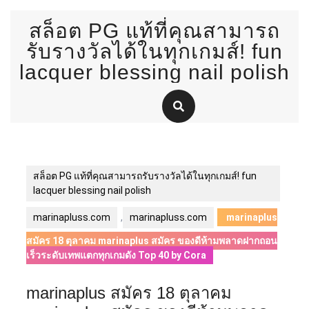
Skip
สล็อต PG แท้ที่คุณสามารถ
to
content
รับรางวัลได้ในทุกเกมส์! fun
lacquer blessing nail polish
สล็อต PG แท้ที่คุณสามารถรับรางวัลได้ในทุกเกมส์! fun
lacquer blessing nail polish
marinapluss.com
,
marinapluss.com
marinaplus
สมัคร 18 ตุลาคม marinaplus สมัคร ของดีห้ามพลาดฝากถอน
เร็วระดับเทพแตกทุกเกมดัง Top 40 by Cora
marinaplus สมัคร 18 ตุลาคม