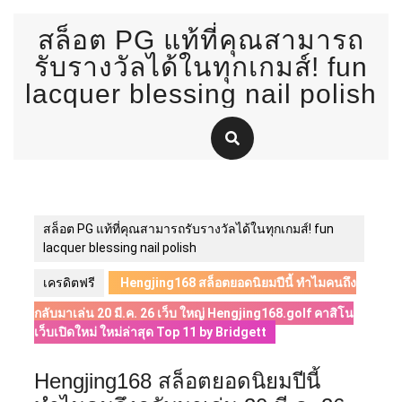
Skip
สล็อต PG แท้ที่คุณสามารถ
to
content
รับรางวัลได้ในทุกเกมส์! fun
lacquer blessing nail polish
สล็อต PG แท้ที่คุณสามารถรับรางวัลได้ในทุกเกมส์! fun
lacquer blessing nail polish
เครดิตฟรี
Hengjing168 สล็อตยอดนิยมปีนี้ ทำไมคนถึง
กลับมาเล่น 20 มี.ค. 26 เว็บ ใหญ่ Hengjing168.golf คาสิโน
เว็บเปิดใหม่ ใหม่ล่าสุด Top 11 by Bridgett
Hengjing168 สล็อตยอดนิยมปีนี้