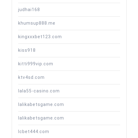
judhai168
khumsup888.me
kingxxxbet123.com
kiss918
kitti999vip.com
ktv4sd.com
lala55-casino.com
lalikabetsgame.com
lalikabetsgame.com
lcbet444.com