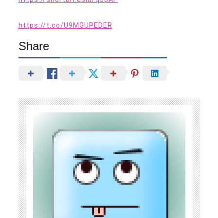
https://t.co/U9MGUPEDER
Share