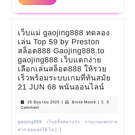
MORE
https://
10
August
65
เว็บแม่ gaojing888 ทดลอง
สล็อต
เล่น Top 59 by Preston
เว็บ
สล็อต888 Gaojing888.to
ตรง
gaojing888 เว็บแตกง่าย
แตก
เลือกเล่นสล็อต888 ให้รวย
ง่าย
เร็วพร้อมระบบเกมที่ทันสมัย
เว็บ
เนื่องจาก
21 JUN 68 พนันออนไลน์
แม่
ว่า
25
Bruce
25 มิถุนายน 2025
|
Bruce Moore
|
0
gaojing
คน
มิถุนายน
Moore
Comment
ทดลอง
นิยม
2025
เล่น
เล่น
gaojing888 เว็บสล็อตมาแรง รวมเกมแตกง่าย
ฝาก-ถอนออโต้ ไม […]
Top
เครดิต