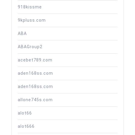
Top
918kissme
48
9kpluss.com
by
Franklin
ABA
hengjing168b.com
ABAGroup2
26
JUN
acebet789.com
69
aden168ss.com
aden168ss.com
allone745s.com
alot66
alot666