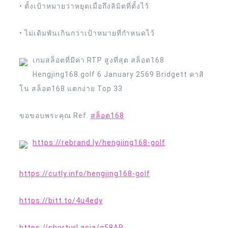
• ตั้งเป้าหมายว่าหยุดเมื่อถึงลิมิตที่ตั้งไว้
• ไม่เดิมพันเกินกว่าเป้าหมายที่กำหนดไว้
เกมสล็อตที่มีค่า RTP สูงที่สุด สล็อต168
Hengjing168.golf 6 January 2569 Bridgett คาสิ
โน สล็อต168 แตกง่าย Top 33
ขอขอบพระคุณ Ref.
สล็อต168
https://rebrand.ly/hengjing168-golf
https://cutly.info/hengjing168-golf
https://bitt.to/4u4edy
https://shorturl.asia/q58AP