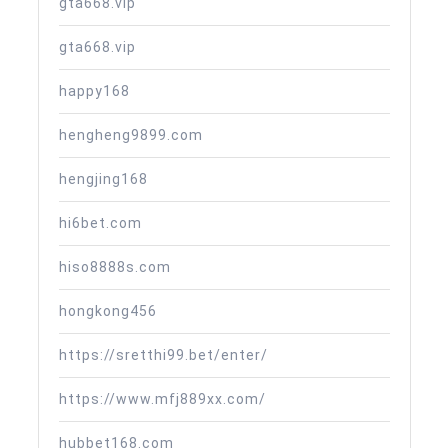
gta668.vip
gta668.vip
happy168
hengheng9899.com
hengjing168
hi6bet.com
hiso8888s.com
hongkong456
https://sretthi99.bet/enter/
https://www.mfj889xx.com/
hubbet168.com