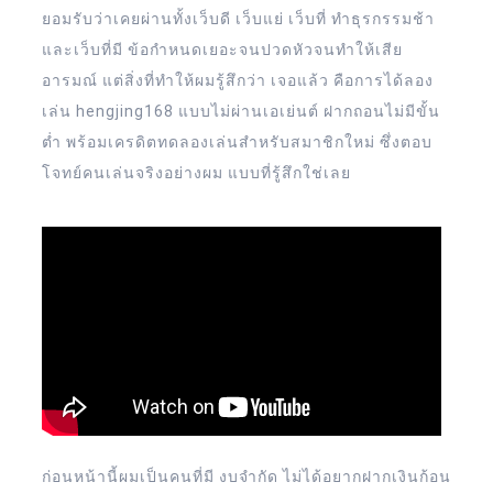
ยอมรับว่าเคยผ่านทั้งเว็บดี เว็บแย่ เว็บที่ ทำธุรกรรมช้า
และเว็บที่มี ข้อกำหนดเยอะจนปวดหัวจนทำให้เสีย
อารมณ์ แต่สิ่งที่ทำให้ผมรู้สึกว่า เจอแล้ว คือการได้ลอง
เล่น hengjing168 แบบไม่ผ่านเอเย่นต์ ฝากถอนไม่มีขั้น
ต่ำ พร้อมเครดิตทดลองเล่นสำหรับสมาชิกใหม่ ซึ่งตอบ
โจทย์คนเล่นจริงอย่างผม แบบที่รู้สึกใช่เลย
ก่อนหน้านี้ผมเป็นคนที่มี งบจำกัด ไม่ได้อยากฝากเงินก้อน