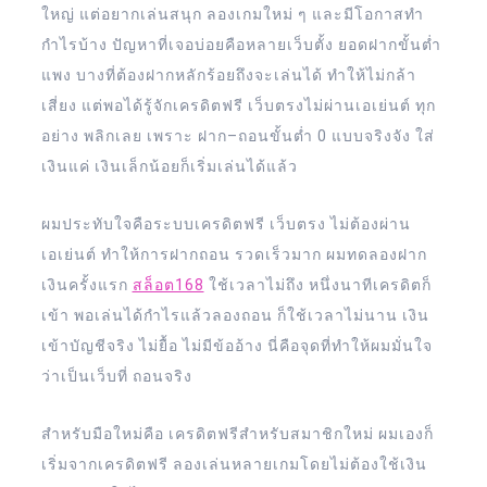
ใหญ่ แต่อยากเล่นสนุก ลองเกมใหม่ ๆ และมีโอกาสทำ
กำไรบ้าง ปัญหาที่เจอบ่อยคือหลายเว็บตั้ง ยอดฝากขั้นต่ำ
แพง บางที่ต้องฝากหลักร้อยถึงจะเล่นได้ ทำให้ไม่กล้า
เสี่ยง แต่พอได้รู้จักเครดิตฟรี เว็บตรงไม่ผ่านเอเย่นต์ ทุก
อย่าง พลิกเลย เพราะ ฝาก–ถอนขั้นต่ำ 0 แบบจริงจัง ใส่
เงินแค่ เงินเล็กน้อยก็เริ่มเล่นได้แล้ว
ผมประทับใจคือระบบเครดิตฟรี เว็บตรง ไม่ต้องผ่าน
เอเย่นต์ ทำให้การฝากถอน รวดเร็วมาก ผมทดลองฝาก
เงินครั้งแรก
สล็อต168
ใช้เวลาไม่ถึง หนึ่งนาทีเครดิตก็
เข้า พอเล่นได้กำไรแล้วลองถอน ก็ใช้เวลาไม่นาน เงิน
เข้าบัญชีจริง ไม่ยื้อ ไม่มีข้ออ้าง นี่คือจุดที่ทำให้ผมมั่นใจ
ว่าเป็นเว็บที่ ถอนจริง
สำหรับมือใหม่คือ เครดิตฟรีสำหรับสมาชิกใหม่ ผมเองก็
เริ่มจากเครดิตฟรี ลองเล่นหลายเกมโดยไม่ต้องใช้เงิน