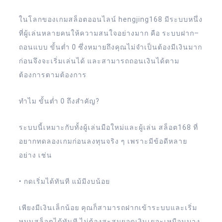
ในโลกของเกมสล็อตออนไลน์ hengjing168 มีระบบหนึ่ง
ที่ผู้เล่นหลายคนให้ความสนใจอย่างมาก คือ ระบบฝาก–
ถอนแบบ ขั้นต่ำ 0 ซึ่งหมายถึงคุณไม่จำเป็นต้องมีเงินมาก
ก่อนจึงจะเริ่มเล่นได้ และสามารถถอนเงินได้ตาม
ต้องการตามต้องการ
ทำไม ขั้นต่ำ 0 ถึงสำคัญ?
ระบบนี้เหมาะกับทั้งผู้เล่นมือใหม่และผู้เล่น สล็อต168 ที่
อยากทดลองเกมก่อนลงทุนจริง ๆ เพราะมีข้อดีหลาย
อย่าง เช่น
• กดเริ่มได้ทันที แม้มีงบน้อย
เพียงมีเงินเล็กน้อย คุณก็สามารถฝากเข้าระบบและเริ่ม
หมุนสล็อตได้ทันที ไม่ต้องสะสมยอดเงินเยอะเหมือนบาง