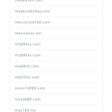
medee989.com
meekin365day.com
mercyrosa168.com
mexicanoo.net
mfj889xx.com
mfj889xx.com
mia88th.com
mib555s.com
mono16888.com
moza888.com
msx168.me