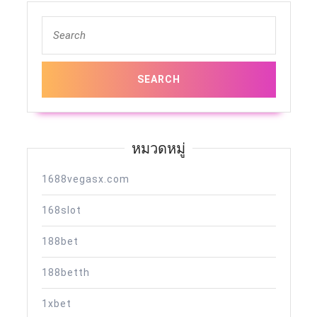
เข้าใจ
Search
ไว
for:
ฝาก
ถอน
ง่าย
ใน
หน้า
หมวดหมู่
เดียว
โบนัส
1688vegasx.com
จ่าย
168slot
ต่อ
188bet
เนื่อง
ทั้ง
188betth
วัน
1xbet
Top