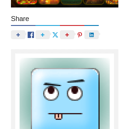
Share