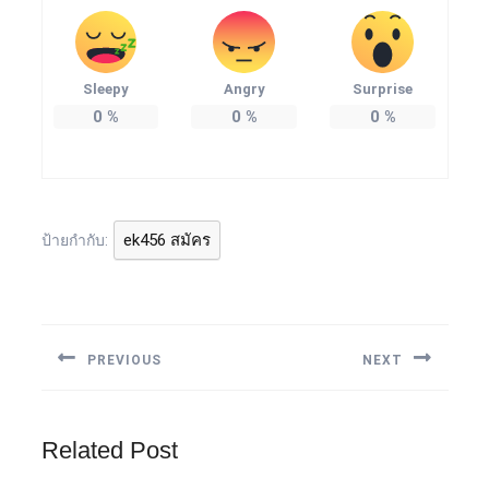
Sleepy
Angry
Surprise
0
%
0
%
0
%
ek456 สมัคร
ป้ายกำกับ:
แนะแนว
เรื่อง
PREVIOUS
NEXT
Previous
Next
post:
post:
Related Post