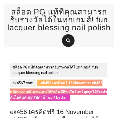
Skip
สล็อต PG แท้ที่คุณสามารถ
to
content
รับรางวัลได้ในทุกเกมส์! fun
lacquer blessing nail polish
สล็อต PG แท้ที่คุณสามารถรับรางวัลได้ในทุกเกมส์! fun
lacquer blessing nail polish
ek4567.com
ek456 เครดิตฟรี 16 November ek456
สมัคร ระบบคืนยอดเล่นให้อัตโนมัติทุกวันจันทร์ทุกยูสได้รับเท่า
กันได้คืนคุ้มทุกสัปดาห์ Top 4 by Jan
ek456 เครดิตฟรี 16 November