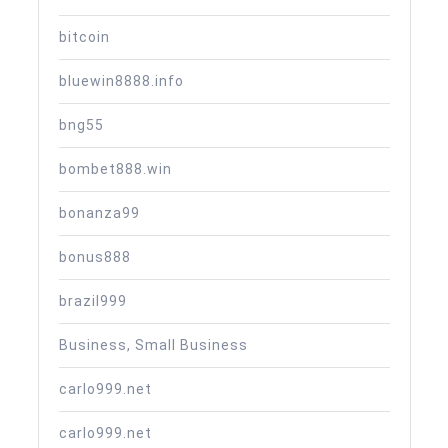
bitcoin
bluewin8888.info
bng55
bombet888.win
bonanza99
bonus888
brazil999
Business, Small Business
carlo999.net
carlo999.net