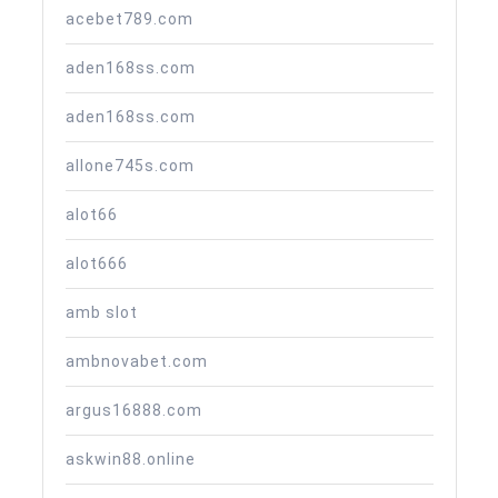
acebet789.com
aden168ss.com
aden168ss.com
allone745s.com
alot66
alot666
amb slot
ambnovabet.com
argus16888.com
askwin88.online