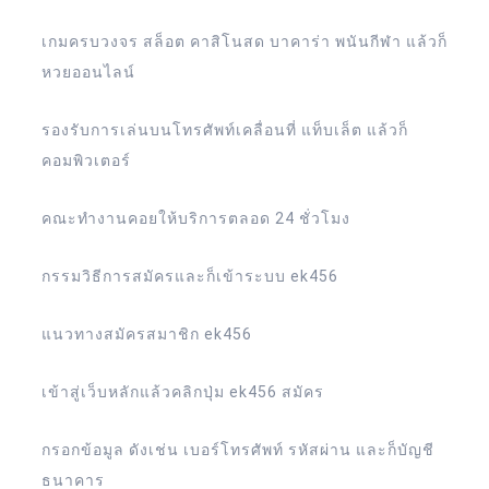
เกมครบวงจร สล็อต คาสิโนสด บาคาร่า พนันกีฬา แล้วก็
หวยออนไลน์
รองรับการเล่นบนโทรศัพท์เคลื่อนที่ แท็บเล็ต แล้วก็
คอมพิวเตอร์
คณะทำงานคอยให้บริการตลอด 24 ชั่วโมง
กรรมวิธีการสมัครและก็เข้าระบบ ek456
แนวทางสมัครสมาชิก ek456
เข้าสู่เว็บหลักแล้วคลิกปุ่ม ek456 สมัคร
กรอกข้อมูล ดังเช่น เบอร์โทรศัพท์ รหัสผ่าน และก็บัญชี
ธนาคาร