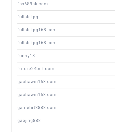
fox689ok.com
fullslotpg
fullslotpg168.com
fullslotpg168.com
funny18
future24bet.com
gachawin168.com
gachawin168.com
gamehit8888.com
gaojing888