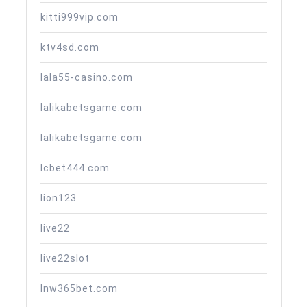
kitti999vip.com
ktv4sd.com
lala55-casino.com
lalikabetsgame.com
lalikabetsgame.com
lcbet444.com
lion123
live22
live22slot
lnw365bet.com