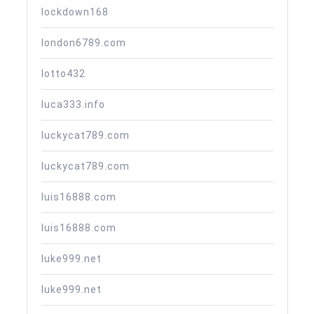
lockdown168
london6789.com
lotto432
luca333.info
luckycat789.com
luckycat789.com
luis16888.com
luis16888.com
luke999.net
luke999.net