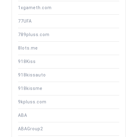
96
1xgameth.com
by
77UFA
Randi
789pluss.com
8lots.me
918Kiss
918kissauto
918kissme
9kpluss.com
ABA
ABAGroup2