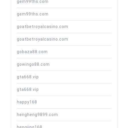
gem99ths.com
gem99ths.com
goatbetroyalcasino.com
goatbetroyalcasino.com
gobaza88.com
gowingo88.com
gta668.vip
gta668.vip
happy168
hengheng9899.com
hengjing168