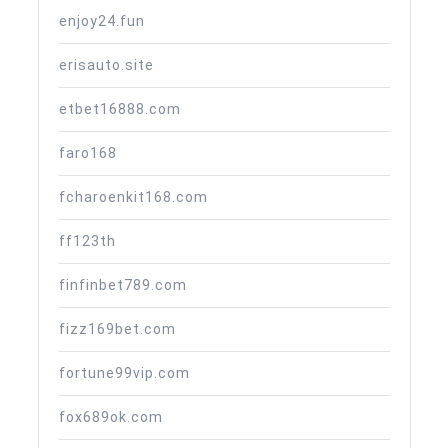
enjoy24.fun
erisauto.site
etbet16888.com
faro168
fcharoenkit168.com
ff123th
finfinbet789.com
fizz169bet.com
fortune99vip.com
fox689ok.com