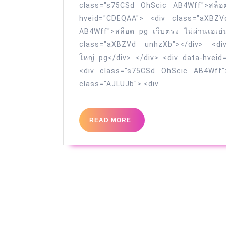
class="s75CSd OhScic AB4Wff">สล็อต
hveid="CDEQAA"> <div class="aXBZV
AB4Wff">สล็อต pg เว็บตรง ไม่ผ่านเอเย่
class="aXBZVd unhzXb"></div> <di
ใหญ่ pg</div> </div> <div data-hvei
<div class="s75CSd OhScic AB4Wff">
class="AJLUJb"> <div
READ
READ MORE
MORE