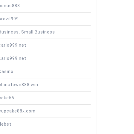
bonus888
brazil999
Business, Small Business
carlo999.net
carlo999.net
Casino
chinatown888.win
coke55
cupcake88x.com
debet