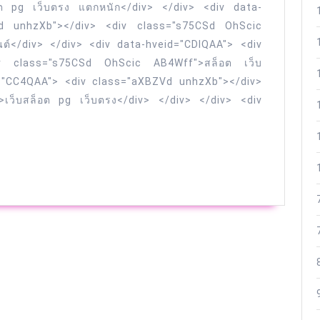
คุณ
 pg เว็บตรง แตกหนัก</div> </div> <div data-
สามารถ
d unhzXb"></div> <div class="s75CSd OhScic
รับ
นต์</div> </div> <div data-hveid="CDIQAA"> <div
รางวัล
v class="s75CSd OhScic AB4Wff">สล็อต เว็บ
d="CC4QAA"> <div class="aXBZVd unhzXb"></div>
ได้
เว็บสล็อต pg เว็บตรง</div> </div> </div> <div
ใน
ทุก
เกมส์!
fun
lacquer
blessing
nail
polish