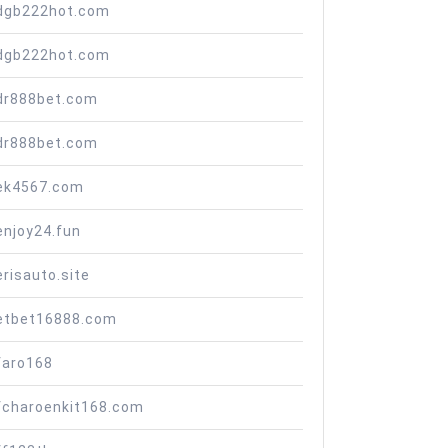
dgb222hot.com
dgb222hot.com
dr888bet.com
dr888bet.com
ek4567.com
enjoy24.fun
erisauto.site
etbet16888.com
faro168
fcharoenkit168.com