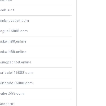
amb slot
ambnovabet.com
argus16888.com
askwin88.online
askwin88.online
aungpao168.online
autoslot16888.com
autoslot16888.com
babet555.com
Baccarat