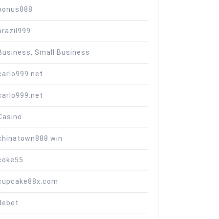
bonus888
brazil999
Business, Small Business
carlo999.net
carlo999.net
Casino
chinatown888.win
coke55
cupcake88x.com
debet