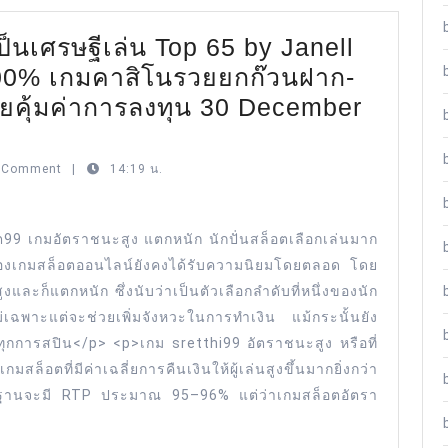
แม่
ใหม่
ป็นเศรษฐีเล่น Top 65 by Janell
ล่าสุด
00% เกมคาสิโนรวยยกก๊วนฝาก-
Top
ัยคุ้มค่าการลงทุน 30 December
74
by
 Comment
|
14:19 น.
Zack
9 เกมอัตราชนะสูง แตกหนัก นักปั่นสล็อตเลือกเล่นมาก
องเกมสล็อตออนไลน์ยังคงได้รับความนิยมโดยตลอด โดย
งและก็แตกหนัก ซึ่งนับว่าเป็นตัวเลือกลำดับที่หนึ่งของนัก
ม่เฉพาะแต่จะช่วยเพิ่มจังหวะในการทำเงิน แม้กระนั้นยัง
ทุกการสปิน</p> <p>เกม sretthi99 อัตราชนะสูง หรือที่
สล็อตที่มีค่าเฉลี่ยการคืนเงินให้ผู้เล่นสูงขึ้นมากยิ่งกว่า
ตรฐานจะมี RTP ประมาณ 95–96% แต่ว่าเกมสล็อตอัตรา