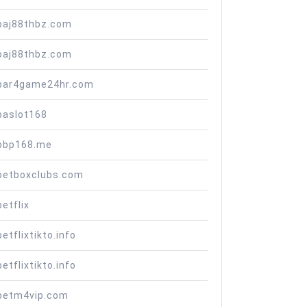
baj88thbz.com
baj88thbz.com
bar4game24hr.com
baslot168
bbp168.me
betboxclubs.com
betflix
betflixtikto.info
betflixtikto.info
betm4vip.com