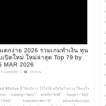
ตแตกง่าย 2026 รวมเกมทำเงิน ทุน
็บเปิดใหม่ ใหม่ล่าสุด Top 79 by
Pgslot
25 MAR 2026
เว็บไซต์
0 Comment
|
18:09 น.
ใหญ่
สล็อต
ีจีสล็อต ที่ ใช้บริการ ไว้ใจได้ หรือไม่? ตรวจ ให้แน่ใจ
แตก
ame loading="lazy" width="640" height="360"
ง่าย
EyEr1OeQ" frameborder="0" allowfullscreen