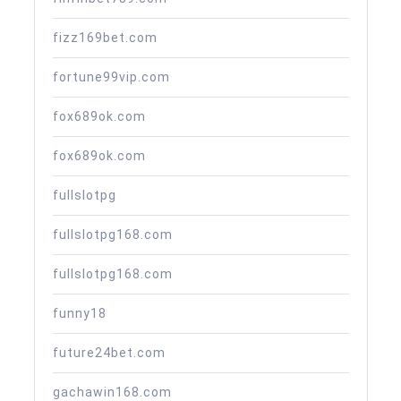
fizz169bet.com
fortune99vip.com
fox689ok.com
fox689ok.com
fullslotpg
fullslotpg168.com
fullslotpg168.com
funny18
future24bet.com
gachawin168.com