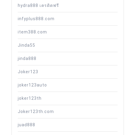
hydra888 เครดิตฟรี
infyplus888.com
item388.com
Jinda55
jinda888
Joker123
joker123auto
joker123th
Joker123th.com
juad888