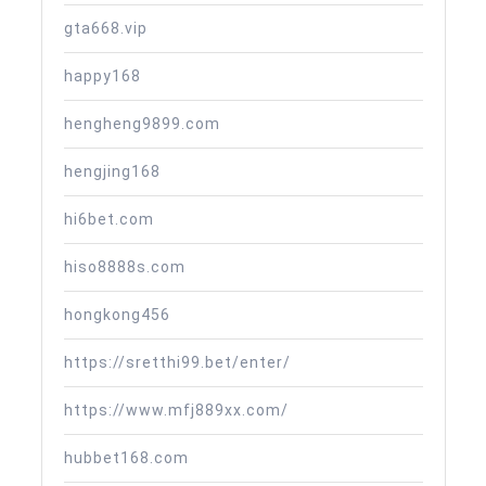
gta668.vip
happy168
hengheng9899.com
hengjing168
hi6bet.com
hiso8888s.com
hongkong456
https://sretthi99.bet/enter/
https://www.mfj889xx.com/
hubbet168.com