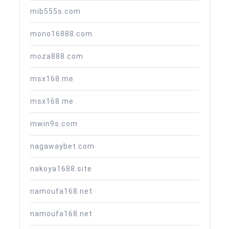
mib555s.com
mono16888.com
moza888.com
msx168.me
msx168.me
mwin9s.com
nagawaybet.com
nakoya1688.site
namoufa168.net
namoufa168.net