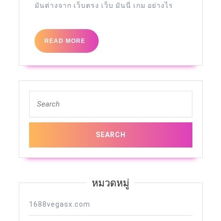
รับ
มันต่างจาก เว็บตรง เว็บ มันนี่ เกม อย่างไร
การ
รับรอง
READ
READ MORE
มี
MORE
เกม
ให้
เลือก
Search
กว่า
for:
4,000
เกม
มัน
นี่
เกม
หมวดหมู่
สมัคร
1688vegasx.com
รับ