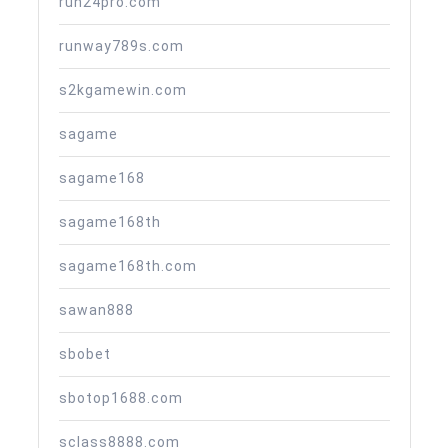
run24pro.com
runway789s.com
s2kgamewin.com
sagame
sagame168
sagame168th
sagame168th.com
sawan888
sbobet
sbotop1688.com
sclass8888.com