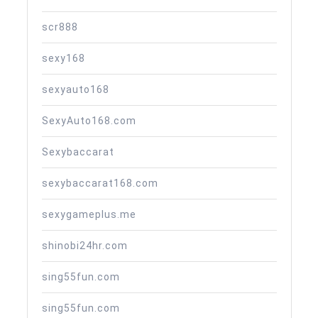
scr888
sexy168
sexyauto168
SexyAuto168.com
Sexybaccarat
sexybaccarat168.com
sexygameplus.me
shinobi24hr.com
sing55fun.com
sing55fun.com