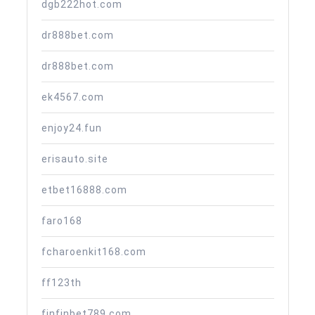
dgb222hot.com
dr888bet.com
dr888bet.com
ek4567.com
enjoy24.fun
erisauto.site
etbet16888.com
faro168
fcharoenkit168.com
ff123th
finfinbet789.com