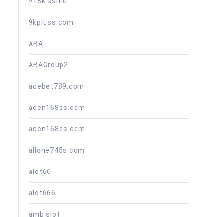
918kissme
9kpluss.com
ABA
ABAGroup2
acebet789.com
aden168ss.com
aden168ss.com
allone745s.com
alot66
alot666
amb slot