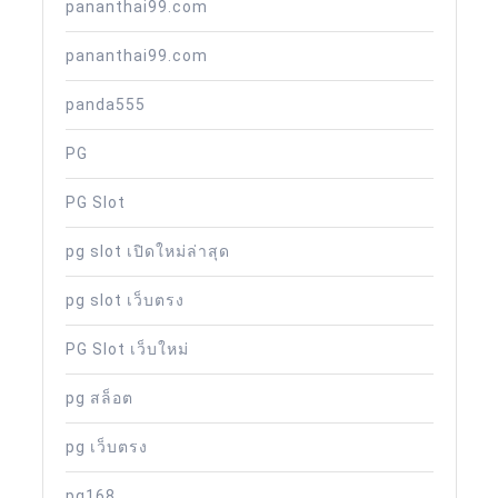
pananthai99.com
pananthai99.com
panda555
PG
PG Slot
pg slot เปิดใหม่ล่าสุด
pg slot เว็บตรง
PG Slot เว็บใหม่
pg สล็อต
pg เว็บตรง
pg168