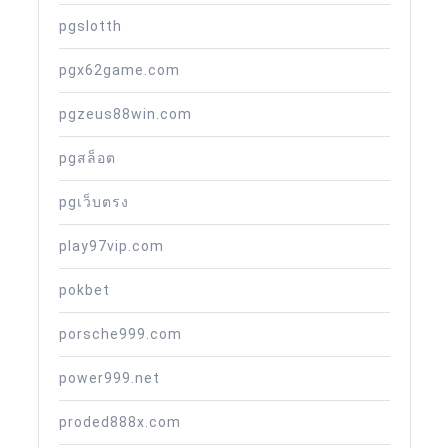
pgslotth
pgx62game.com
pgzeus88win.com
pgสล็อต
pgเว็บตรง
play97vip.com
pokbet
porsche999.com
power999.net
proded888x.com