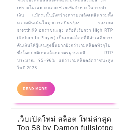
Top
เพราะไม่เฉพาะแต่จะช่วยเพิ่มจังหวะในการทำ
65
เงิน แม้กระนั้นยังสร้างความเพลิดเพลินรวมทั้ง
by
ความตื่นเต้นในทุกการสปิน</p> <p>เกม
sretthi99 อัตราชนะสูง หรือที่เรียกว่า High RTP
Janell
(Return to Player) เป็นเกมสล็อตที่มีค่าเฉลี่ยการ
St99b.co
คืนเงินให้ผู้เล่นสูงขึ้นมากยิ่งกว่าเกมสล็อตทั่วๆไป
สมาชิก
ซึ่งโดยปกติเกมสล็อตมาตรฐานจะมี RTP
ใหม่
ประมาณ 95–96% แต่ว่าเกมสล็อตอัตราชนะสูง
300%
ในปี 2025
เกม
คา
READ
READ MORE
สิ
MORE
โน
รวย
เว็บเปิดใหม่ สล็อต ใหม่ล่าสุด
ยก
Top 58 by Damon fullslotpg
ก๊