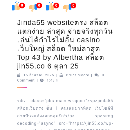
68
0
0
0
0
casino
Jinda55 websiteตรง สล็อต
แตกง่าย ล่าสุด จ่ายจริงทุกวัน
เล่นได้กำไรไม่อั้น casino
เว็บใหญ่ สล็อต ใหม่ล่าสุด
Top 43 by Albertha สล็อต
Jinda55
jin55.co 6 ตุลา 25
websiteตรง
15
Bruce
15 สิงหาคม 2025
|
Bruce Moore
|
0
สิงหาคม
Moore
Comment
|
1:43 น.
สล็อต
2025
แตก
ง่าย
<div class="pbs-main-wrapper"><p>jinda55
ล่าสุด
สล็อตเว็บตรง ชั้น 1 คนเล่นมากที่สุด เว็บไซต์ที่
สายปั่นจะต้องตกหลุมรัก!</p> <p><img
จ่าย
decoding="async" src="https://jin55.co/wp-
จริง