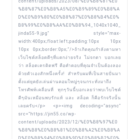
content/uploads/2023/08/%E0%B8%81%E0
ทุก
%B8%87%E0%B8%A5%E0%B9%89%E0%B8%A
วัน
D%E0%B9%80%E0%B8%87%E0%B8%B4%E0%
เล่น
B8%99%E0%B8%AA%E0%B8%94_1040x1040_
ได้
jinda55-9.jpg" style="max-
กำไร
width:400px;float:left;padding:10px 10px
10px 0px;border:0px;"/>ถ้าเกิดคุณกำลังตามหา
ไม่
เว็บไซต์สล็อตดีๆที่แตกง่ายจริง ไม่จกตา บอกเลย
อั้น
ว่า สล็อตเครดิตฟรี คือคำตอบที่คุณจำเป็นต้องลอง
casino
ด้วยตัวเองสักหนึ่งครั้ง! สำหรับผมที่เป็นสายปั่นมา
เว็บ
ตั้งแต่ยุคยังเล่นผ่านคอมใหญ่ๆจนกระทั่งมาถึง
ใหญ่
โทรศัพท์เคลื่อนที่ ทุกๆวันนี้บอกเลยว่าพบเว็บไซต์
สล็อต
ดีๆมันเหมือนพบรักแท้ และ สล็อต ก็คือรักจริงนั้น
เลยครับ</p> <p><img decoding="async"
ใหม่
src="https://jin55.co/wp-
ล่าสุด
content/uploads/2023/12/%E0%B8%97%E0
Top
%B8%B8%E0%B8%81%E0%B8%A2%E0%B8%A
43
D%E0%B8%94%E0%B8%9D%E0%B8%B2%E0%