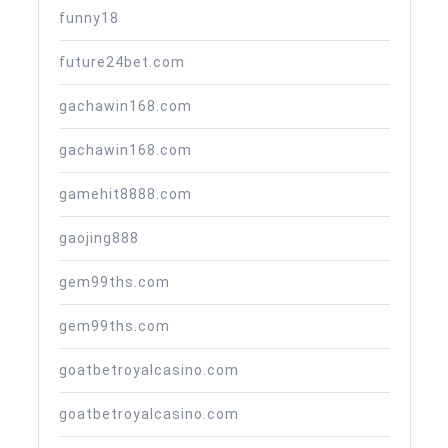
funny18
future24bet.com
gachawin168.com
gachawin168.com
gamehit8888.com
gaojing888
gem99ths.com
gem99ths.com
goatbetroyalcasino.com
goatbetroyalcasino.com