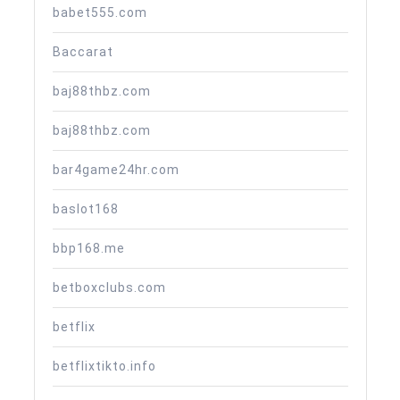
babet555.com
Baccarat
baj88thbz.com
baj88thbz.com
bar4game24hr.com
baslot168
bbp168.me
betboxclubs.com
betflix
betflixtikto.info