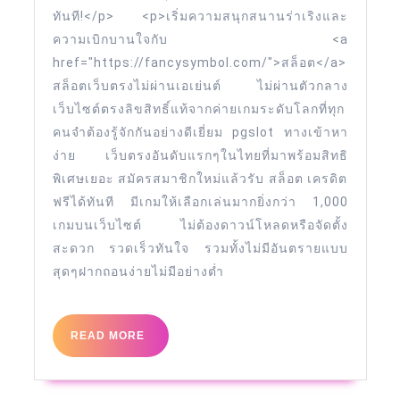
pgslot
ทันที!</p> <p>เริ่มความสนุกสนานร่าเริงและ
ความเบิกบานใจกับ <a
เว็บไซต์
href="https://fancysymbol.com/">สล็อต</a>
แจก
สล็อตเว็บตรงไม่ผ่านเอเย่นต์ ไม่ผ่านตัวกลาง
หนัก
เว็บไซต์ตรงลิขสิทธิ์แท้จากค่ายเกมระดับโลกที่ทุก
ทาง
คนจำต้องรู้จักกันอย่างดีเยี่ยม pgslot ทางเข้าหา
เลือก
ง่าย เว็บตรงอันดับแรกๆในไทยที่มาพร้อมสิทธิ
นัก
พิเศษเยอะ สมัครสมาชิกใหม่แล้วรับ สล็อต เครดิต
ฟรีได้ทันที มีเกมให้เลือกเล่นมากยิ่งกว่า 1,000
ปั่น
เกมบนเว็บไซต์ ไม่ต้องดาวน์โหลดหรือจัดตั้ง
สล็อต
สะดวก รวดเร็วทันใจ รวมทั้งไม่มีอันตรายแบบ
ที่
สุดๆฝากถอนง่ายไม่มีอย่างต่ำ
อยาก
รวย
READ
READ MORE
เร็ว
MORE
25
Septem