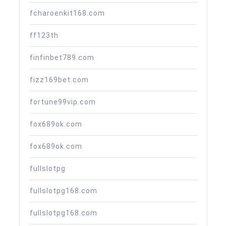
fcharoenkit168.com
ff123th
finfinbet789.com
fizz169bet.com
fortune99vip.com
fox689ok.com
fox689ok.com
fullslotpg
fullslotpg168.com
fullslotpg168.com