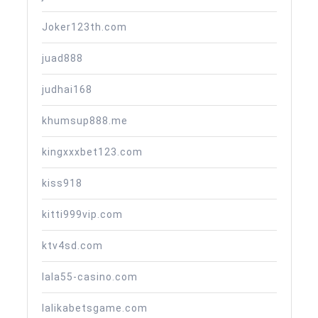
Joker123th.com
juad888
judhai168
khumsup888.me
kingxxxbet123.com
kiss918
kitti999vip.com
ktv4sd.com
lala55-casino.com
lalikabetsgame.com