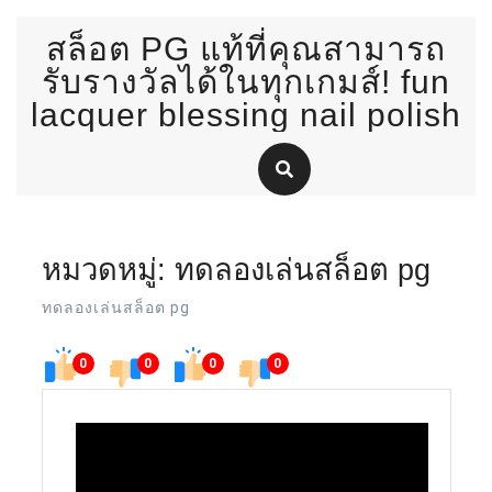
Skip
สล็อต PG แท้ที่คุณสามารถ
to
content
รับรางวัลได้ในทุกเกมส์! fun
lacquer blessing nail polish
หมวดหมู่:
ทดลองเล่นสล็อต pg
ทดลองเล่นสล็อต pg
0
0
0
0