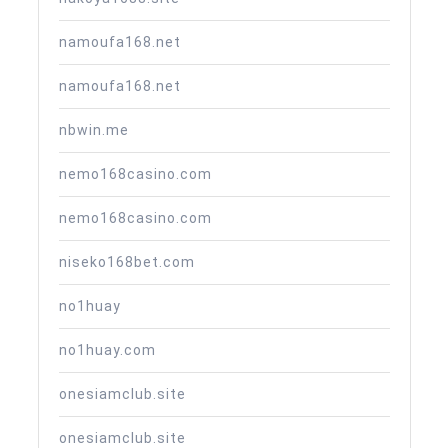
namoufa168.net
namoufa168.net
nbwin.me
nemo168casino.com
nemo168casino.com
niseko168bet.com
no1huay
no1huay.com
onesiamclub.site
onesiamclub.site