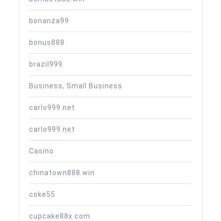
bonanza99
bonus888
brazil999
Business, Small Business
carlo999.net
carlo999.net
Casino
chinatown888.win
coke55
cupcake88x.com