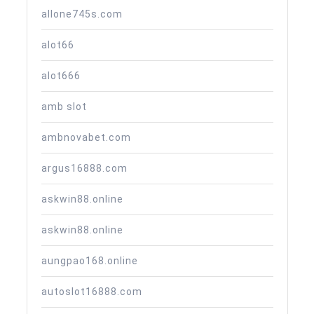
allone745s.com
alot66
alot666
amb slot
ambnovabet.com
argus16888.com
askwin88.online
askwin88.online
aungpao168.online
autoslot16888.com