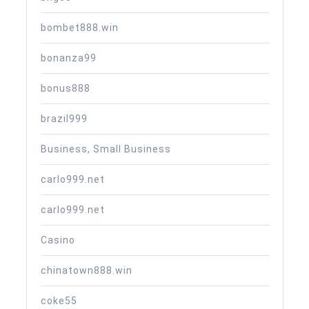
bombet888.win
bonanza99
bonus888
brazil999
Business, Small Business
carlo999.net
carlo999.net
Casino
chinatown888.win
coke55