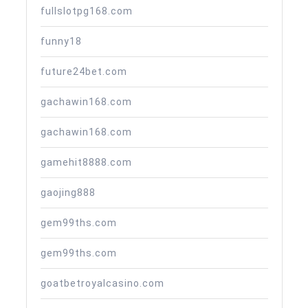
fullslotpg168.com
funny18
future24bet.com
gachawin168.com
gachawin168.com
gamehit8888.com
gaojing888
gem99ths.com
gem99ths.com
goatbetroyalcasino.com