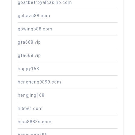
goatbetroyalcasino.com
gobaza88.com
gowingo88.com
gta668.vip
gta668.vip
happy168
hengheng9899.com
hengjing168
hi6bet.com
hiso8888s.com