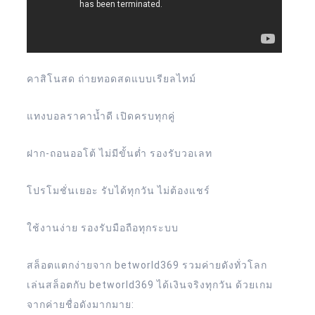
คาสิโนสด ถ่ายทอดสดแบบเรียลไทม์
แทงบอลราคาน้ำดี เปิดครบทุกคู่
ฝาก-ถอนออโต้ ไม่มีขั้นต่ำ รองรับวอเลท
โปรโมชั่นเยอะ รับได้ทุกวัน ไม่ต้องแชร์
ใช้งานง่าย รองรับมือถือทุกระบบ
สล็อตแตกง่ายจาก betworld369 รวมค่ายดังทั่วโลก
เล่นสล็อตกับ betworld369 ได้เงินจริงทุกวัน ด้วยเกม
จากค่ายชื่อดังมากมาย: