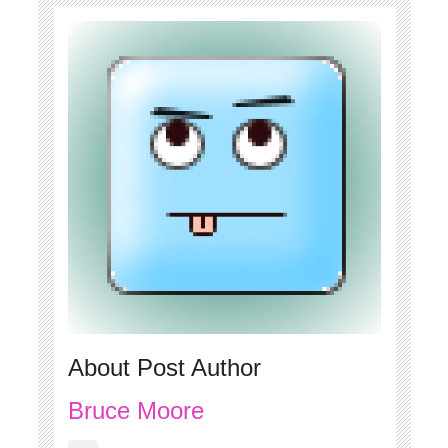
About Post Author
Bruce Moore