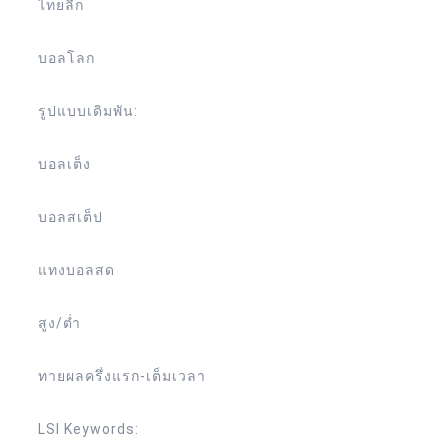
ไทยลีก
บอลโลก
รูปแบบเดิมพัน:
บอลเต็ง
บอลสเต็ป
แทงบอลสด
สูง/ต่ำ
ทายผลครึ่งแรก-เต็มเวลา
LSI Keywords: