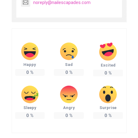
noreply@nailescapades.com
Happy
Sad
Excited
0
%
0
%
0
%
Sleepy
Angry
Surprise
0
%
0
%
0
%