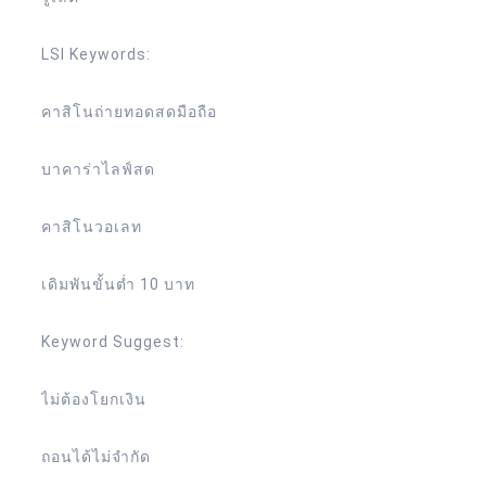
LSI Keywords:
คาสิโนถ่ายทอดสดมือถือ
บาคาร่าไลฟ์สด
คาสิโนวอเลท
เดิมพันขั้นต่ำ 10 บาท
Keyword Suggest:
ไม่ต้องโยกเงิน
ถอนได้ไม่จำกัด