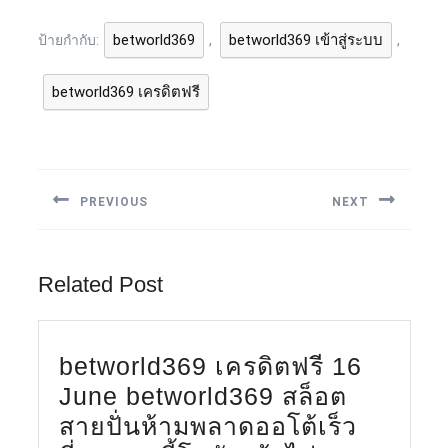
betworld369
betworld369 เข้าสู่ระบบ
ป้ายกำกับ:
,
,
betworld369 เครดิตฟรี
แนะแนว
เรื่อง
PREVIOUS
NEXT
Previous
Next
post:
post:
Related Post
betworld369 เครดิตฟรี 16
June betworld369 สล็อต
สายปั่นห้ามพลาดออโต้เร็ว