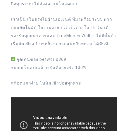
ถือทุกระบบ ไม่ต้องดาวน์โหลดแอป
เราเป็น เว็บตรงไม่ผ่านเอเย่นต์ ที่มาพร้อมระบบ ฝาก
ถอนอัตโนมัติ ใช้งานง่าย รวดเร็วภายใน 10 วินาที
รองรับทุกธนาคารและ TrueMoney Wallet ไม่มีขั้นต่ำ
เริ่มต้นเพียง 1 บาทก็สามารถสนุกกับทุกเกมได้ทันที
จุดเด่นของ betworld369
ระบบเว็บตรงแท้ การันตีจ่ายจริง 100%
สล็อตแตกง่าย โบนัสเข้าบ่อยทุกค่าย