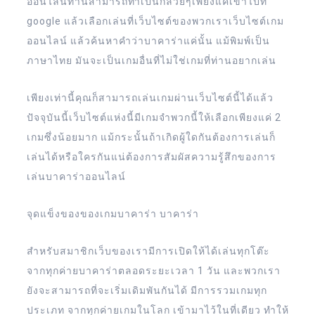
ออนไลน์ท่านสามารถทำเป็นกล้วยๆเพียงแค่เข้าไปที่
google แล้วเลือกเล่นที่เว็บไซต์ของพวกเราเว็บไซต์เกม
ออนไลน์ แล้วค้นหาคำว่าบาคาร่าแค่นั้น แม้พิมพ์เป็น
ภาษาไทย มันจะเป็นเกมอื่นที่ไม่ใช่เกมที่ท่านอยากเล่น
เพียงเท่านี้คุณก็สามารถเล่นเกมผ่านเว็บไซต์นี้ได้แล้ว
ปัจจุบันนี้เว็บไซต์แห่งนี้มีเกมจำพวกนี้ให้เลือกเพียงแค่ 2
เกมซึ่งน้อยมาก แม้กระนั้นถ้าเกิดผู้ใดกันต้องการเล่นก็
เล่นได้หรือใครกันแน่ต้องการสัมผัสความรู้สึกของการ
เล่นบาคาร่าออนไลน์
จุดแข็งของของเกมบาคาร่า บาคาร่า
สำหรับสมาชิกเว็บของเรามีการเปิดให้ได้เล่นทุกโต๊ะ
จากทุกค่ายบาคาร่าตลอดระยะเวลา 1 วัน และพวกเรา
ยังจะสามารถที่จะเริ่มเดิมพันกันได้ มีการรวมเกมทุก
ประเภท จากทุกค่ายเกมในโลก เข้ามาไว้ในที่เดียว ทำให้