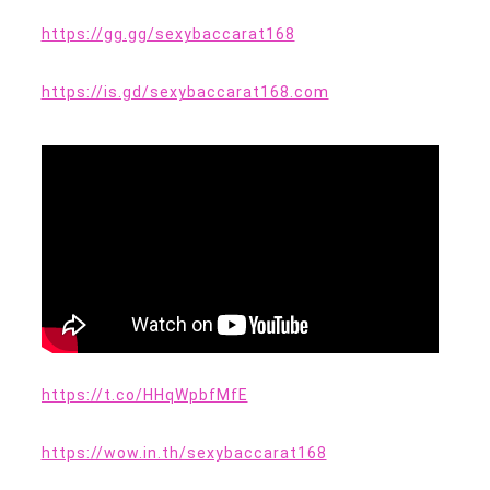
https://gg.gg/sexybaccarat168
https://is.gd/sexybaccarat168.com
https://t.co/HHqWpbfMfE
https://wow.in.th/sexybaccarat168