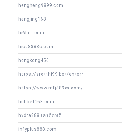
hengheng9899.com
hengjing168
hi6bet.com
hiso8888s.com
hongkong456
https://sretthi99.bet/enter/
https://www.mfj889xx.com/
hubbet168.com
hydra888 เครดิตฟรี
infyplus888.com