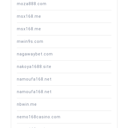
moza888.com
msx168.me
msx168.me
mwin9s.com
nagawaybet.com
nakoya1688.site
namoufa168.net
namoufa168.net
nbwin.me
nemo168casino.com