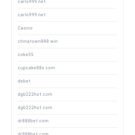
carlo999.net
carlo999.net
Casino
chinatown888.win
coke55
cupcake88x.com
debet
dgb222hot.com
dgb222hot.com
dr888bet.com
dr888bet.com