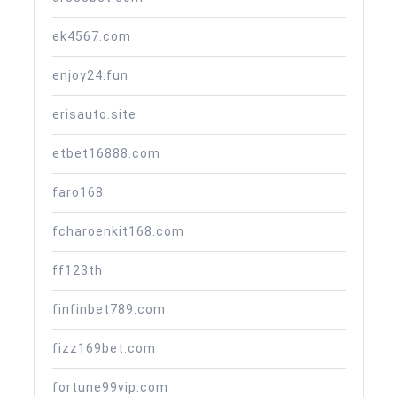
ek4567.com
enjoy24.fun
erisauto.site
etbet16888.com
faro168
fcharoenkit168.com
ff123th
finfinbet789.com
fizz169bet.com
fortune99vip.com