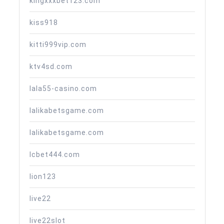
kingxxxbet123.com
kiss918
kitti999vip.com
ktv4sd.com
lala55-casino.com
lalikabetsgame.com
lalikabetsgame.com
lcbet444.com
lion123
live22
live22slot