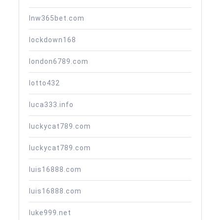
lnw365bet.com
lockdown168
london6789.com
lotto432
luca333.info
luckycat789.com
luckycat789.com
luis16888.com
luis16888.com
luke999.net