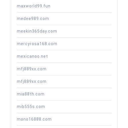
maxworld99.fun
medee989.com
meekin365day.com
mercyrosa168.com
mexicanoo.net
mfj889xx.com
mfj889xx.com
mia88th.com
mib555s.com
mono16888.com