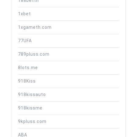
188betth
ทันที
1xbet
ฝาก-
ถอน
1xgameth.com
ออ
77UFA
โต้
ไม่มี
789pluss.com
ขั้น
8lots.me
ต่ำ
1
918Kiss
กันยา
918kissauto
2568
พนัน
918kissme
ออนไลน์
9kpluss.com
ABA