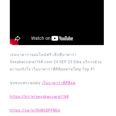
เล่นบาคาร่าออนไลน์ฟรี เซ็กซี่บาคาร่า
Sexybaccarat168.com 24 SEP 23 Elba บริการด้วย
ความจริงใจ เว็บบาคาร่าที่ดีที่สุดค่ายใหญ่ Top 91
ขอขอบพระคุณby
เว็บบาคาร่าที่ดีที่สุด
https://bit.ly/sexybaccarat168
https://ow.ly/I9iW50PFNbU