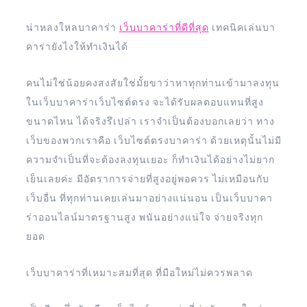
น่าหลงใหลบาคาร่า
เว็บบาคาร่าที่ดีที่สุด
เทคนิคเล่นบา
คาร่ายังไงให้ทำเงินได้
คนไม่ใช่น้อยคงสงสัยใช่มั้ยขาว่าหาทุกท่านเข้ามาลงทุน
ในเว็บบาคาร่าเว็บไซต์ตรง จะได้รับผลตอบแทนที่สูง
ขนาดไหน ได้จริงรึเปล่า เราจำเป็นต้องบอกเลยว่า ทาง
เว็บของพวกเราคือ เว็บไซต์ตรงบาคาร่า ด้วยเหตุนั้นไม่มี
ความจำเป็นที่จะต้องลงทุนเยอะ ก็ทำเงินได้อย่างไม่ยาก
เย็นเลยค่ะ มีอัตราการจ่ายที่สูงอยู่พอควร ไม่เหมือนกับ
เว็บอื่น ที่ทุกท่านเคยเล่นมาอย่างแน่นอน เป็นเว็บบาคา
ร่าออนไลน์มาตรฐานสูง พนันอย่างแน่ใจ จ่ายจริงทุก
ยอด
เว็บบาคาร่าที่เหมาะสมที่สุด ที่มือใหม่ไม่ควรพลาด