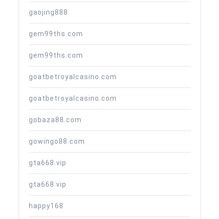
gaojing888
gem99ths.com
gem99ths.com
goatbetroyalcasino.com
goatbetroyalcasino.com
gobaza88.com
gowingo88.com
gta668.vip
gta668.vip
happy168