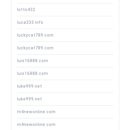
lotto432
luca333.info
luckycat789.com
luckycat789.com
luis16888.com
luis16888.com
luke999.net
luke999.net
m4newonline.com
m4newonline.com