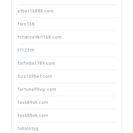
etbet16888.com
faro168
fcharoenkit168.com
ff123th
finfinbet789.com
fizz169bet.com
fortune99vip.com
fox689ok.com
fox689ok.com
fullslotpg