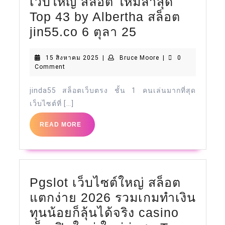
เว็บไซต์
เว็บใหญ่ สล็อต ใหม่ล่าสุด
แจก
Top 43 by Albertha สล็อต
Jinda55
หนัก
jin55.co 6 ตุลา 25
websiteตรง
ทาง
15
Bruce
15 สิงหาคม 2025
|
Bruce Moore
|
0
สล็อต
เลือก
สิงหาคม
Moore
Comment
แตก
นัก
2025
ง่าย
ปั่น
jinda55 สล็อตเว็บตรง ชั้น 1 คนเล่นมากที่สุด
เว็บไซต์ที่ […]
ล่าสุด
สล็อต
จ่าย
ที่
READ
READ MORE
MORE
จริง
อยาก
ทุก
รวย
วัน
เร็ว
เล่น
Pgslot เว็บไซต์ใหญ่ สล็อต
25
ได้
แตกง่าย 2026 รวมเกมทำเงิน
Septem
กำไร
ทุนน้อยก็ลุ้นได้จริง casino
68