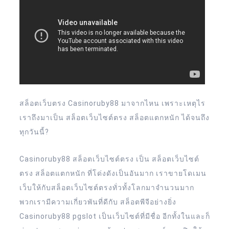
สล็อตเว็บตรง Casinoruby88 มาจากไหน เพราะเหตุไร
เราถึงมาเป็น สล็อตเว็บไซต์ตรง สล็อตแตกหนัก ได้จนถึง
ทุกวันนี้?
Casinoruby88 สล็อตเว็บไซต์ตรง เป็น สล็อตเว็บไซต์
ตรง สล็อตแตกหนัก ที่โด่งดังเป็นอันมาก เราขายโดเมน
เว็บให้กับสล็อตเว็บไซต์ตรงทั่วทั้งโลกมาจำนวนมาก
พวกเรามีความเกี่ยวพันที่ดีกับ สล็อตพีจีอย่างยิ่ง
Casinoruby88 pgslot เป็นเว็บไซต์ที่มีชื่อ อีกทั้งในและก็