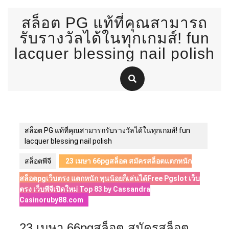
Skip
สล็อต PG แท้ที่คุณสามารถ
to
content
รับรางวัลได้ในทุกเกมส์! fun
lacquer blessing nail polish
สล็อต PG แท้ที่คุณสามารถรับรางวัลได้ในทุกเกมส์! fun
lacquer blessing nail polish
สล็อตพีจี
23 เมษา 66pgสล็อต สมัครสล็อตแตกหนัก
สล็อตpgเว็บตรง แตกหนัก ทุนน้อยก็เล่นได้Free Pgslot เว็บ
ตรง เว็บพีจีเปิดใหม่ Top 83 by Cassandra
Casinoruby88.com
23 เมษา 66pgสล็อต สมัครสล็อต