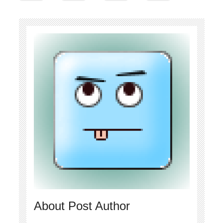
About Post Author