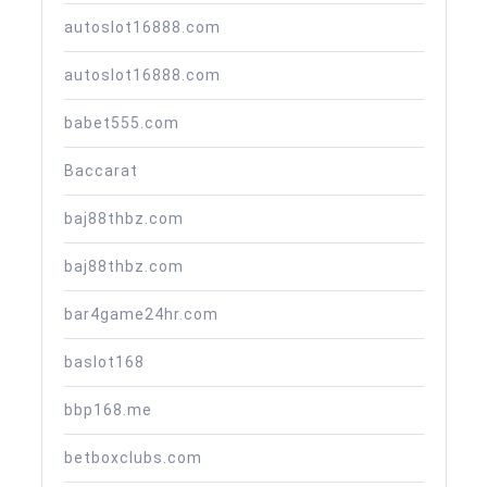
autoslot16888.com
autoslot16888.com
babet555.com
Baccarat
baj88thbz.com
baj88thbz.com
bar4game24hr.com
baslot168
bbp168.me
betboxclubs.com