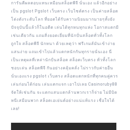
การันตีผลตอบแทนเหมือนสล็อตพีจี นั่นเอง แล้วอีกอย่าง
เป็น pgslot Pgslot เว็บตรง เว็บไซต์ตรง เป็นค่ายสล็อต
โด่งดังระดับโลก ที่ยอตได้รับความนิยมมากมายๆทั้งยัง
ปัจจุบันนี้แล้วก็ในอดีต เล่นได้ทุกหนทุกแห่ง โอกาสแตกมี
เช่นเดียวกัน แถมสิ่งยอดเยี่ยมที่นักปั่นสล็อตทั่วทั้งโลก
ถูกใจ สล็อตพีจี นักหนา ด้วยเหตุว่า ฟรีเกมส์มันเข้าง่าย
แสนง่าย แถมเข้าไปแล้วแตกหนักกันทุกรายนั่นเอง นี่
เป็นเหตุผลที่เหล่านักปั่นสล็อต สล็อตเว็บตรง ทั่วทั้งโลก
ชอบเล่น สล็อตพีจี กันอย่างคลุ้มคลั่ง ไม่ราวกับค่ายอื่น
นั่นเองแรง pgslot เว็บตรง สล็อตแตกหนักที่ทุกคนคู่ควร
เล่นก่อนได้ก่อน เล่นแตกแจก เอาไปเลย Casinoruby88
จัดให้เช่นกัน จะแตกแสนแตกล้านพวกเราก็จ่าย ไม่มีบิด
หนีเสมือนพวก สล็อตเอเย่นต์อย่างแน่แท้แรง เชื่อใจได้
เลย!