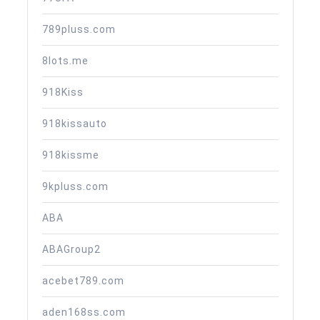
Fullslotpg2.com
25
789pluss.com
MAR
8lots.me
2026
918Kiss
918kissauto
918kissme
9kpluss.com
ABA
ABAGroup2
acebet789.com
aden168ss.com