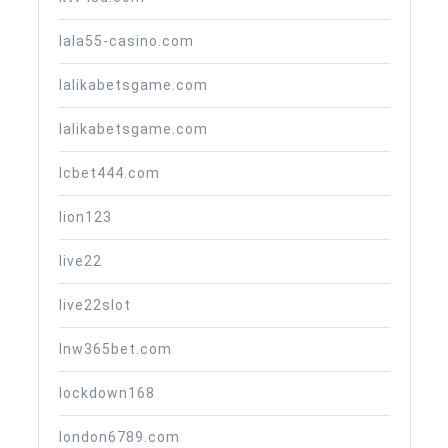
lala55-casino.com
lalikabetsgame.com
lalikabetsgame.com
lcbet444.com
lion123
live22
live22slot
lnw365bet.com
lockdown168
london6789.com