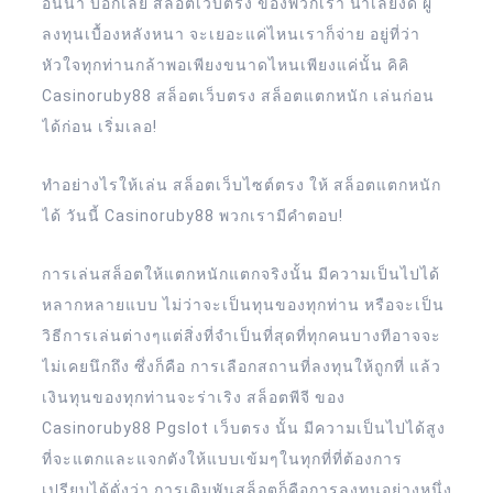
อื่นน้า บอกเลย สล็อตเว็บตรง ของพวกเรา น้ำเลี้ยงดี ผู้
ลงทุนเบื้องหลังหนา จะเยอะแค่ไหนเราก็จ่าย อยู่ที่ว่า
หัวใจทุกท่านกล้าพอเพียงขนาดไหนเพียงแค่นั้น คิคิ
Casinoruby88 สล็อตเว็บตรง สล็อตแตกหนัก เล่นก่อน
ได้ก่อน เริ่มเลอ!
ทำอย่างไรให้เล่น สล็อตเว็บไซต์ตรง ให้ สล็อตแตกหนัก
ได้ วันนี้ Casinoruby88 พวกเรามีคำตอบ!
การเล่นสล็อตให้แตกหนักแตกจริงนั้น มีความเป็นไปได้
หลากหลายแบบ ไม่ว่าจะเป็นทุนของทุกท่าน หรือจะเป็น
วิธีการเล่นต่างๆแต่สิ่งที่จำเป็นที่สุดที่ทุกคนบางทีอาจจะ
ไม่เคยนึกถึง ซึ่งก็คือ การเลือกสถานที่ลงทุนให้ถูกที่ แล้ว
เงินทุนของทุกท่านจะร่าเริง สล็อตพีจี ของ
Casinoruby88 Pgslot เว็บตรง นั้น มีความเป็นไปได้สูง
ที่จะแตกและแจกตังให้แบบเข้มๆในทุกที่ที่ต้องการ
เปรียบได้ดั่งว่า การเดิมพันสล็อตก็คือการลงทุนอย่างหนึ่ง