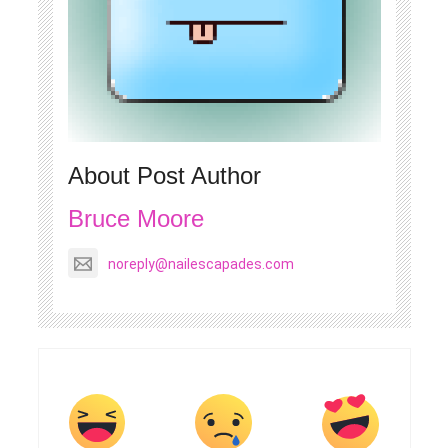
About Post Author
Bruce Moore
noreply@nailescapades.com