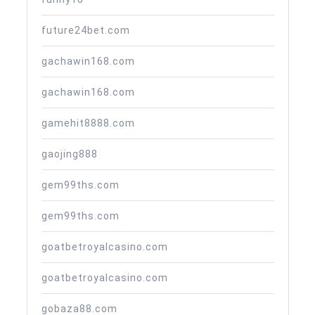
future24bet.com
gachawin168.com
gachawin168.com
gamehit8888.com
gaojing888
gem99ths.com
gem99ths.com
goatbetroyalcasino.com
goatbetroyalcasino.com
gobaza88.com