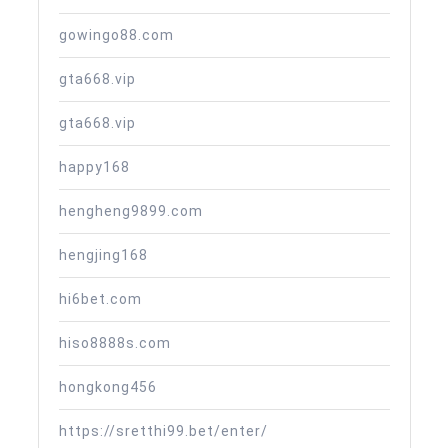
gowingo88.com
gta668.vip
gta668.vip
happy168
hengheng9899.com
hengjing168
hi6bet.com
hiso8888s.com
hongkong456
https://sretthi99.bet/enter/