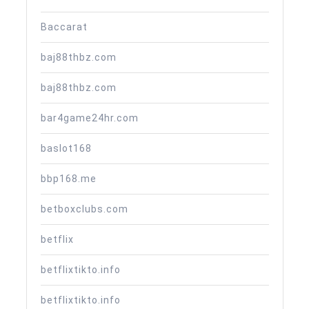
Baccarat
baj88thbz.com
baj88thbz.com
bar4game24hr.com
baslot168
bbp168.me
betboxclubs.com
betflix
betflixtikto.info
betflixtikto.info