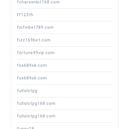
fcharoenkit168.com
ff123th
finfinbet789.com
fizz169bet.com
fortune99vip.com
fox689ok.com
fox689ok.com
fullslotpg
fullslotpg168.com
fullslotpg168.com
funny18