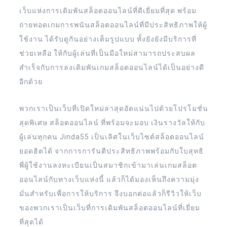
เว็บแห่งการเดิมพันสล็อตออนไลน์ที่ดีเยี่ยมที่สุด พร้อม
ถ่ายทอดเกมการพนันสล็อตออนไลน์ที่มีประสิทธิภาพให้ผู้
ใช้งาน ได้รับดูกันอย่างเต็มรูปแบบ ทั้งยังยังมีบริการที่
ช่วยเหลือ ให้กับผู้เล่นที่เป็นมือใหม่สามารถประสบผล
สำเร็จกับการลงเดิมพันเกมสล็อตออนไลน์ได้เป็นอย่างดี
อีกด้วย
พวกเราเป็นเว็บที่เปิดใหม่ล่าสุดอัดแน่นไปด้วยโปรโมชั่น
สุดพิเศษ สล็อตออนไลน์ ที่พร้อมจะมอบ เงินรางวัลให้กับ
ผู้เล่นทุกคน Jinda55 เป็นเลิศในเว็บไซต์สล็อตออนไลน์
ยอดฮิตได้ จากการการันตีประสิทธิภาพพร้อมกับใบสุทธิ
พี่ผู้ใช้งานลงทะเบียนเป็นสมาชิกเข้ามาเล่นเกมสล็อต
ออนไลน์กับทางเว็บแห่งนี้ แล้วก็ได้มองเห็นถึงความมุ่ง
มั่นสำหรับเพื่อการให้บริการ จึงบอกต่อแล้วก็รีวิวให้เว็บ
ของพวกเราเป็นเว็บที่การเดิมพันสล็อตออนไลน์ที่เยี่ยม
ที่สุดได้