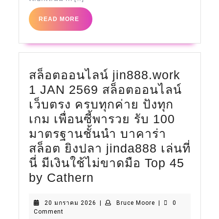
คน
จะ
READ
READ MORE
MORE
เป็น
เศรษฐี
เล่น
Top
สล็อตออนไลน์ jin888.work
65
1 JAN 2569 สล็อตออนไลน์
by
เว็บตรง ครบทุกค่าย ปังทุก
Janell
เกม เพื่อนซี้พารวย รับ 100
St99b.co
มาตรฐานชั้นนำ บาคาร่า
สมาชิก
สล็อต ยิงปลา jinda888 เล่นที่
ใหม่
นี่ มีเงินใช้ไม่ขาดมือ Top 45
สล็อต
300%
by Cathern
ออนไลน์
เกม
20
Bruce
20 มกราคม 2026
|
Bruce Moore
|
0
jin888.work
คา
มกราคม
Moore
Comment