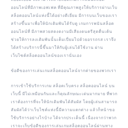
ออนไลน์ที่มีภาพเอฟเฟค ที่มีคุณภาพสูงให้บริการผ่านเว็บ
สล็อตออนไลน์แห่งนี้ได้อย่างดีเยี่ยม มีการบนเว็บของเรา
สร้างขึ้นมาเพื่อให้นักเดิมพันได้รับดู เกมการพนันสล็อต
ออนไลน์ที่ มีภาพสวยสดงดงามมีเสียงดนตรีสุดตื่นเต้น
ช่วยให้การลงเดิมพันนั้นเต็มเปี่ยมไปด้วยอรรถรส เราจึง
ได้สร้างบริการนี้ขึ้นมาให้กับผู้เล่นได้ใช้งาน ผ่าน
เว็บไซต์สล็อตออนไลน์ของเรานั่นเอง
ข้อดีของการเล่นเกมสล็อตออนไลน์จากค่ายของพวกเรา
การเข้าใช้บริการเกม สล็อตเว็บตรง สล็อตออนไลน์ บน
เว็บนี้ มีไม่เหมือนกันและก็คุณลักษณะเด่นมากมาย ที่พวก
เราต้องการที่จะให้นักเดิมพันได้สัมผัส โดยผู้เล่นสามารถ
สัมผัสได้ว่าเว็บไซต์แห่งนี้มีความแตกต่าง แล้วก็หน้าขอ
ใช้บริการอย่างไรบ้าง ได้จากประเด็นนี้ เนื่องจากว่าพวก
เราจะเก็บข้อดีของการเล่นเกมสล็อตออนไลน์ผ่านทาง