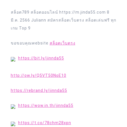
สล็อต789 สล็อตออนไลน์ https://m.jinda55.com 8
มี.ค. 2566 Juliann สมัครสล็อตเว็บตรง สล็อตเล่นฟรี ทุก
เกม Top 9
ขอขอบคุณwebsite
สล็อตเว็บตรง
https://bit.ly/jinnda55
http://ow.ly/Q5VT50NoE10
https://rebrand.ly/jinnda55
https://wow.in.th/jinnda55
https://t.co/78chm28xpn