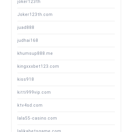
joker123th
Joker123th.com
juad888
judhai168
khumsup888.me
kingxxxbet123.com
kiss918
kitti999vip.com
ktv4sd.com
lala55-casino.com
lalikabetsgame.com