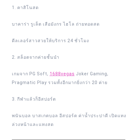
1. คาสิโนสด
บาคาร่า รูเล็ต เสือมังกร ไฮโล ถ่ายทอดสด
ดีลเลอร์สาวสวยให้บริการ 24 ชั่วโมง
2. สล็อตจากค่ายชั้นนำ
เกมจาก PG Soft,
1688vegas
Joker Gaming,
Pragmatic Play รวมทั้งอีกมากยิ่งกว่า 20 ค่าย
3. กีฬาแล้วก็อีสปอร์ต
พนันบอล บาสเกตบอล อีสปอร์ต ค่าน้ำประปาดี เปิดแทง
ล่วงหน้าและแทงสด