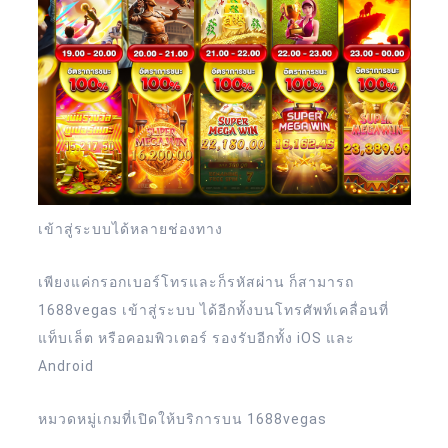
เข้าสู่ระบบได้หลายช่องทาง
เพียงแค่กรอกเบอร์โทรและก็รหัสผ่าน ก็สามารถ
1688vegas เข้าสู่ระบบ ได้อีกทั้งบนโทรศัพท์เคลื่อนที่
แท็บเล็ต หรือคอมพิวเตอร์ รองรับอีกทั้ง iOS และ
Android
หมวดหมู่เกมที่เปิดให้บริการบน 1688vegas