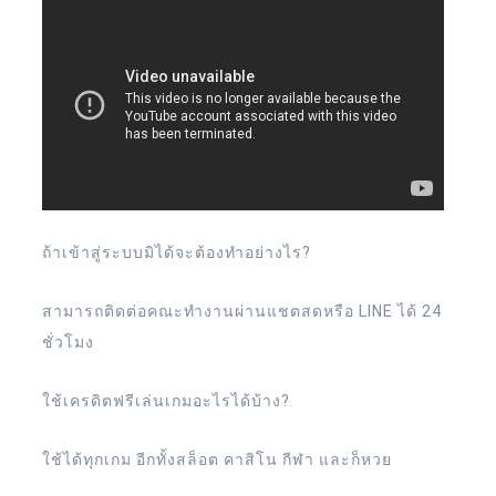
ถ้าเข้าสู่ระบบมิได้จะต้องทำอย่างไร?
สามารถติดต่อคณะทำงานผ่านแชตสดหรือ LINE ได้ 24
ชั่วโมง
ใช้เครดิตฟรีเล่นเกมอะไรได้บ้าง?
ใช้ได้ทุกเกม อีกทั้งสล็อต คาสิโน กีฬา และก็หวย