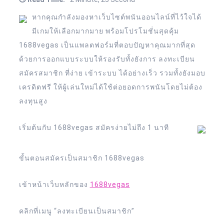
หากคุณกำลังมองหาเว็บไซต์พนันออนไลน์ที่ไว้ใจได้
มีเกมให้เลือกมากมาย พร้อมโปรโมชั่นสุดคุ้ม
1688vegas เป็นแพลตฟอร์มที่ตอบปัญหาคุณมากที่สุด
ด้วยการออกแบบระบบให้รองรับทั้งยังการ ลงทะเบียน
สมัครสมาชิก ที่ง่าย เข้าระบบ ได้อย่างเร็ว รวมทั้งยังมอบ
เครดิตฟรี ให้ผู้เล่นใหม่ได้ใช้ต่อยอดการพนันโดยไม่ต้อง
ลงทุนสูง
เริ่มต้นกับ 1688vegas สมัครง่ายไม่ถึง 1 นาที
ขั้นตอนสมัครเป็นสมาชิก 1688vegas
เข้าหน้าเว็บหลักของ
1688vegas
คลิกที่เมนู “ลงทะเบียนเป็นสมาชิก”