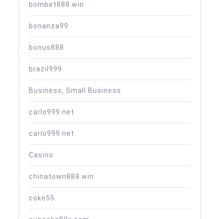
bombet888.win
bonanza99
bonus888
brazil999
Business, Small Business
carlo999.net
carlo999.net
Casino
chinatown888.win
coke55