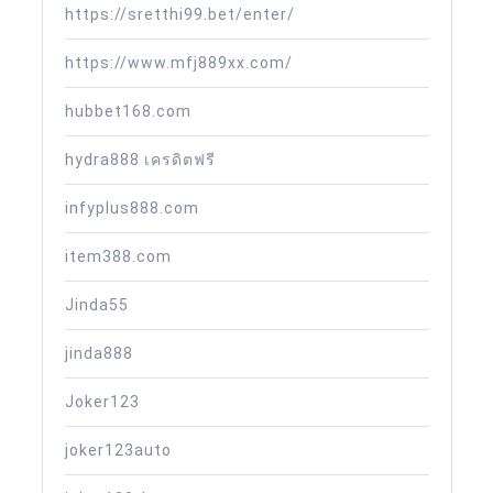
https://sretthi99.bet/enter/
https://www.mfj889xx.com/
hubbet168.com
hydra888 เครดิตฟรี
infyplus888.com
item388.com
Jinda55
jinda888
Joker123
joker123auto