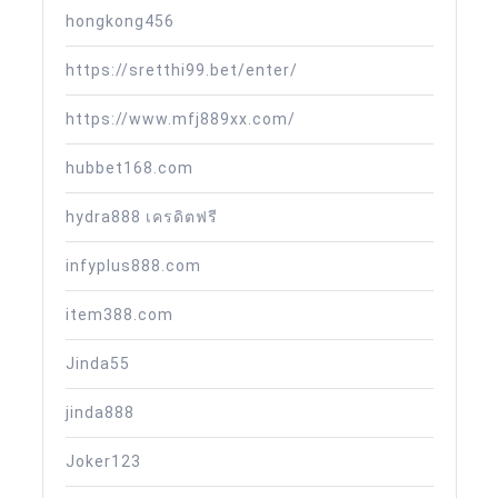
hongkong456
https://sretthi99.bet/enter/
https://www.mfj889xx.com/
hubbet168.com
hydra888 เครดิตฟรี
infyplus888.com
item388.com
Jinda55
jinda888
Joker123