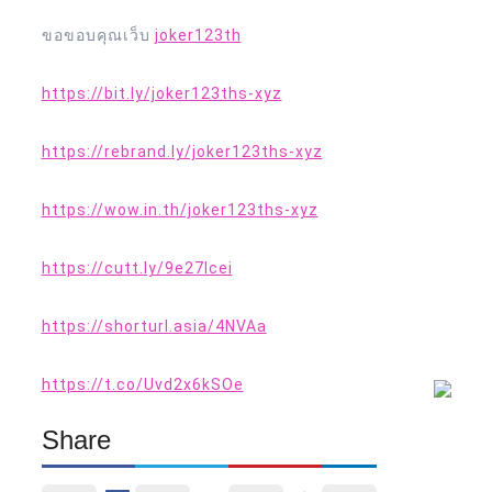
ขอขอบคุณเว็บ
joker123th
https://bit.ly/joker123ths-xyz
https://rebrand.ly/joker123ths-xyz
https://wow.in.th/joker123ths-xyz
https://cutt.ly/9e27Icei
https://shorturl.asia/4NVAa
https://t.co/Uvd2x6kSOe
Share