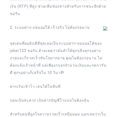
เงิน (RTP) ที่สูง ช่วยเพิ่มช่องทางสำหรับการชนะอีกด้วย
ขอรับ
2. ระบบฝาก-ถอนออโต้ เร็วจริง ไม่ต้องรอนาน
จุดเด่นที่ผมยินดีที่สุดเลยเป็นระบบฝาก-ถอนออโต้ของ
joker123 ขอรับ ด้วยเหตุว่ามันทำให้ทุกๆสิ่งทุกๆอย่าง
ง่ายและก็รวดเร็วทันใจมากมาย คุณไม่ต้องรอนาน ไม่
ต้องแจ้งเจ้าหน้าที่ แค่เพียงกรอกจำนวนเงินและกดการัน
ตี ทุกๆอย่างก็เสร็จใน 10 วินาที!
ฝากเงินเข้าไว เล่นได้ในทันที
ถอนเงินสะดวก เงินฝากบัญชีไวแบบไม่ต้องลุ้น
สำหรับคนที่ถูกใจความรวดเร็วเสมือนผม บอกเลยว่าเว็บ