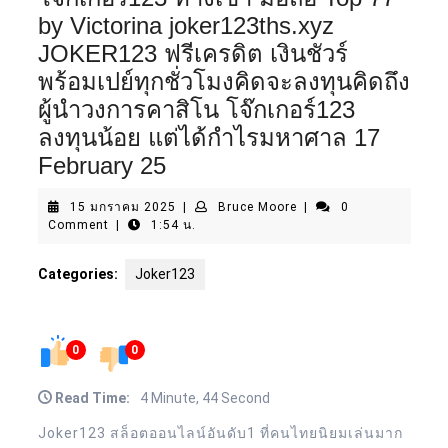
by Victorina joker123ths.xyz
JOKER123 ฟรีเครดิต เงินชัวร์
พร้อมเปย์ทุกชั่วโมงคิดจะลงทุนคิดถึง
ผู้นำวงการคาสิโน โจ๊กเกอร์123
ลงทุนน้อย แต่ได้กำไรมหาศาล 17
February 25
15
Bruce
15 มกราคม 2025
|
Bruce Moore
|
0
มกราคม
Moore
Comment
|
1:54 น.
2025
Categories:
Joker123
0
0
Read Time:
4 Minute, 44 Second
Joker123 สล็อตออนไลน์อันดับ1 ที่คนไทยนิยมเล่นมาก