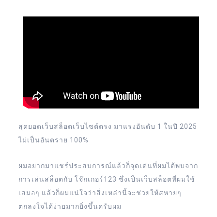
สุดยอดเว็บสล็อตเว็บไซต์ตรง มาแรงอันดับ 1 ในปี 2025
ไม่เป็นอันตราย 100%
ผมอยากมาแชร์ประสบการณ์แล้วก็จุดเด่นที่ผมได้พบจาก
การเล่นสล็อตกับ โจ๊กเกอร์123 ซึ่งเป็นเว็บสล็อตที่ผมใช้
เสมอๆ แล้วก็ผมแน่ใจว่าสิ่งเหล่านี้จะช่วยให้สหายๆ
ตกลงใจได้ง่ายมากยิ่งขึ้นครับผม