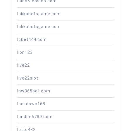
lala55-casino.com
lalikabetsgame.com
lalikabetsgame.com
lcbet444.com
lion123
live22
live22slot
lnw365bet.com
lockdown168
london6789.com
lotto432