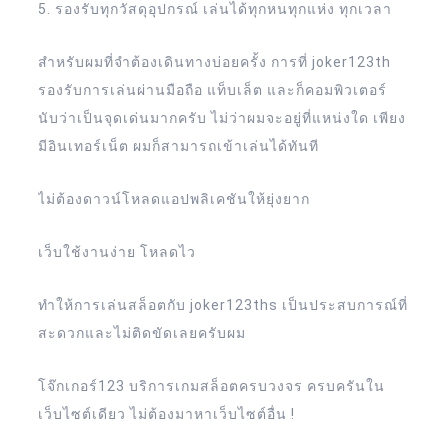
5. รองรับทุกวัสดุอุปกรณ์ เล่นได้ทุกหนทุกแห่ง ทุกเวลา
สำหรับผมที่จำต้องเดินทางบ่อยครั้ง การที่ joker123th
รองรับการเล่นผ่านมือถือ แท็บเล็ต และก็คอมพิวเตอร์
นับว่าเป็นจุดเด่นมากครับ ไม่ว่าผมจะอยู่ที่แหน่งใด เพียง
มีอินเทอร์เน็ต ผมก็สามารถเข้าเล่นได้ทันที
ไม่ต้องดาวน์โหลดแอปพลิเคชันให้ยุ่งยาก
เว็บใช้งานง่าย โหลดไว
ทำให้การเล่นสล็อตกับ joker123ths เป็นประสบการณ์ที่
สะดวกและไม่ติดขัดเลยครับผม
โจ๊กเกอร์123 บริการเกมสล็อตครบวงจร ครบครันใน
เว็บไซต์เดียว ไม่ต้องมาหาเว็บไซต์อื่น !