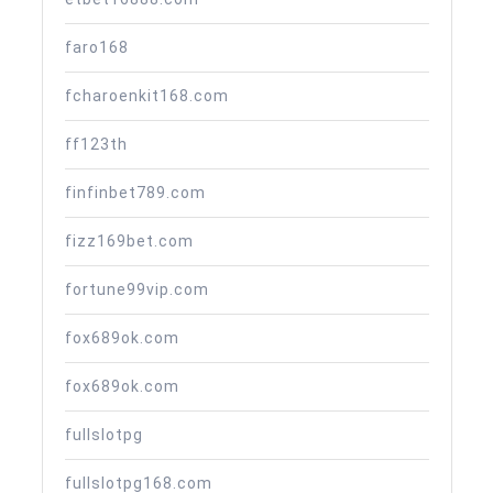
faro168
fcharoenkit168.com
ff123th
finfinbet789.com
fizz169bet.com
fortune99vip.com
fox689ok.com
fox689ok.com
fullslotpg
fullslotpg168.com