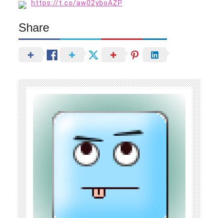
https://t.co/aw02yboAZP
Share