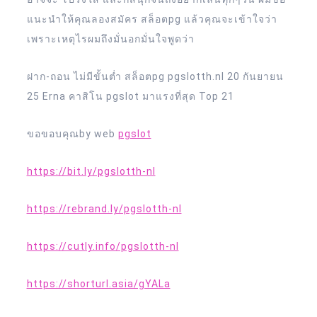
แนะนำให้คุณลองสมัคร สล็อตpg แล้วคุณจะเข้าใจว่า
เพราะเหตุไรผมถึงมั่นอกมั่นใจพูดว่า
ฝาก-ถอน ไม่มีขั้นต่ำ สล็อตpg pgslotth.nl 20 กันยายน
25 Erna คาสิโน pgslot มาแรงที่สุด Top 21
ขอขอบคุณby web
pgslot
https://bit.ly/pgslotth-nl
https://rebrand.ly/pgslotth-nl
https://cutly.info/pgslotth-nl
https://shorturl.asia/gYALa