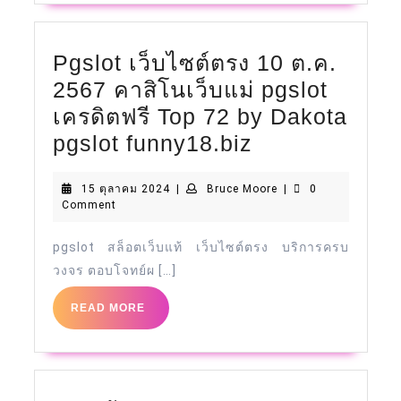
81
by
Rich
Pgslot เว็บไซต์ตรง 10 ต.ค.
Tm69.xyz
2567 คาสิโนเว็บแม่ pgslot
ฝาก
เครดิตฟรี Top 72 by Dakota
Pgslot
แรก
pgslot funny18.biz
เว็บไซต์
แจก
15
Bruce
15 ตุลาคม 2024
|
Bruce Moore
|
0
ตรง
แรง
ตุลาคม
Moore
Comment
10
20%
2024
ต.ค.
เล่น
pgslot สล็อตเว็บแท้ เว็บไซต์ตรง บริการครบ
วงจร ตอบโจทย์ผ […]
2567
เสีย
คา
แจก
READ
READ MORE
MORE
สิ
คืน
โน
ทุก
เว็บ
ยอด