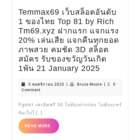
Temmax69 เว็บสล็อตอันดับ
1 ของไทย Top 81 by Rich
Tm69.xyz ฝากแรก แจกแรง
20% เล่นเสีย แจกคืนทุกยอด
ภาพสวย คมชัด 3D สล็อต
สมัคร รับของขวัญวันเกิด
Temmax6
1พัน 21 January 2025
เว็บ
5
Bruce
5 พฤศจิกายน 2025
|
Bruce Moore
|
0
สล็อต
พฤศจิกายน
Moore
Comment
อันดับ
2025
1
Pgslot เครดิตฟรี 50 ไม่ต้องฝากก่อน ไม่ต้องแชร์
กับเว็บไ […]
ของ
ไทย
READ
READ MORE
MORE
Top