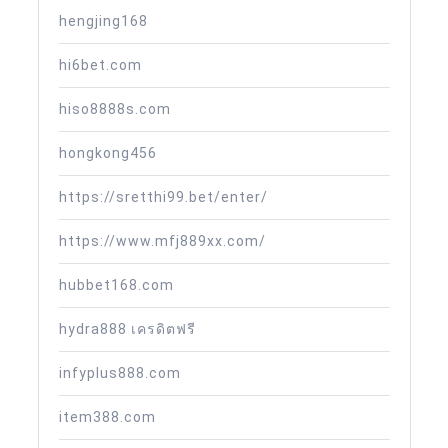
hengjing168
hi6bet.com
hiso8888s.com
hongkong456
https://sretthi99.bet/enter/
https://www.mfj889xx.com/
hubbet168.com
hydra888 เครดิตฟรี
infyplus888.com
item388.com