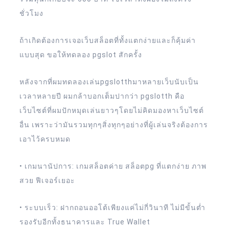
ชั่วโมง
ถ้าเกิดต้องการเจอเว็บสล็อตที่ทั้งแตกง่ายและก็คุ้มค่า
แบบสุด ขอให้ทดลอง pgslot สักครั้ง
หลังจากที่ผมทดลองเล่นpgslotthมาหลายเว็บนับเป็น
เวลาหลายปี ผมกล้าบอกเต็มปากว่า pgslotth คือ
เว็บไซต์ที่ผมปักหมุดเล่นยาวๆโดยไม่คิดมองหาเว็บไซต์
อื่น เพราะว่ามันรวมทุกๆสิ่งทุกๆอย่างที่ผู้เล่นจริงต้องการ
เอาไว้ครบหมด
• เกมนานัปการ: เกมสล็อตค่าย สล็อตpg ที่แตกง่าย ภาพ
สวย ฟีเจอร์เยอะ
• ระบบเร็ว: ฝากถอนออโต้เพียงแค่ไม่กี่วินาที ไม่มีขั้นต่ำ
รองรับอีกทั้งธนาคารและ True Wallet