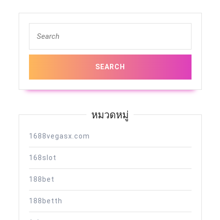
โบนัส
2025
พิเศษ
Search
รับ
for:
500
อัตรา
จ่าย
สูง
กว่า
หมวดหมู่
ค่าย
อื่น
1688vegasx.com
สาย
168slot
ฟรี
188bet
ก็
รวย
188betth
ได้ที่