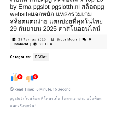
by Erna pgslot pgslotth.nl สล็อตpg
websiteแจกหนัก แหล่งรวมเกม
สล็อตแตกง่าย แตกบ่อยที่สุดในไทย
29 กันยายน 2025 คาสิโนออนไลน์
23
Bruce
23 สิงหาคม 2025
|
Bruce Moore
|
0
สิงหาคม
Moore
Comment
|
23:10 น.
2025
Categories:
PGSlot
0
0
Read Time:
6 Minute, 16 Second
pgslot เว็บสล็อต ที่โคตรเด็ด โคตรแตกง่าย แจ็คพ็อต
แตกจริงทุกวัน !