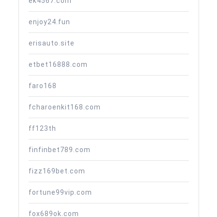
ek4567.com
enjoy24.fun
erisauto.site
etbet16888.com
faro168
fcharoenkit168.com
ff123th
finfinbet789.com
fizz169bet.com
fortune99vip.com
fox689ok.com