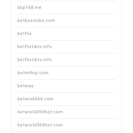
bbp168.me
betboxclubs.com
betflix
betflixtikto.info
betflixtikto.info
betm4vip.com
betway
betwin6666.com
betworld369hot.com
betworld369hot.com