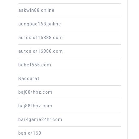
askwin88.online
aungpao168.online
autoslot16888.com
autoslot16888.com
babet555.com
Baccarat
baj88thbz.com
baj88thbz.com
bar4game24hr.com
baslot168