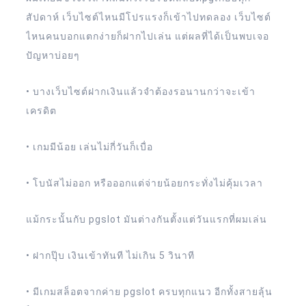
สัปดาห์ เว็บไซต์ไหนมีโปรแรงก็เข้าไปทดลอง เว็บไซต์
ไหนคนบอกแตกง่ายก็ฝากไปเล่น แต่ผลที่ได้เป็นพบเจอ
ปัญหาบ่อยๆ
• บางเว็บไซต์ฝากเงินแล้วจำต้องรอนานกว่าจะเข้า
เครดิต
• เกมมีน้อย เล่นไม่กี่วันก็เบื่อ
• โบนัสไม่ออก หรือออกแต่จ่ายน้อยกระทั่งไม่คุ้มเวลา
แม้กระนั้นกับ pgslot มันต่างกันตั้งแต่วันแรกที่ผมเล่น
• ฝากปุ๊บ เงินเข้าทันที ไม่เกิน 5 วินาที
• มีเกมสล็อตจากค่าย pgslot ครบทุกแนว อีกทั้งสายลุ้น