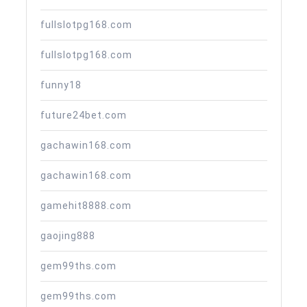
fullslotpg168.com
fullslotpg168.com
funny18
future24bet.com
gachawin168.com
gachawin168.com
gamehit8888.com
gaojing888
gem99ths.com
gem99ths.com