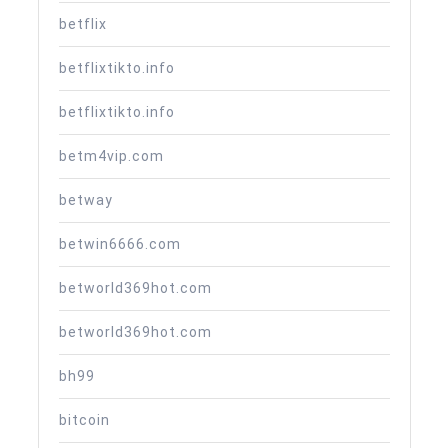
betflix
betflixtikto.info
betflixtikto.info
betm4vip.com
betway
betwin6666.com
betworld369hot.com
betworld369hot.com
bh99
bitcoin