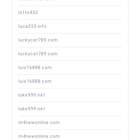
lotto432
luca333.info
luckycat789.com
luckycat789.com
luis16888.com
luis16888.com
luke999.net
luke999.net
m4newonline.com
m4newonline.com