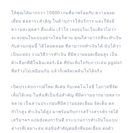
ให้คุณได้มากกว่า 10000 เกมที่มาพร้อมกับ ความยอด
เยี่ยม ต่อสาระสำคัญ ในด้านการให้บริการ และก็ยังมี
ความสะดุดตา ตื่นเต้น เร้าใจ เจอจบในเว็บเดียวไม่ว่า
จะลงทุนในแบบอย่างไหนก็ตาม คุณก็สามารถที่จะทำเงิน
กับส่วนกลุ่มนี้ ได้โดยตลอด ที่สามารถทำเงินได้ นับได้ว่า
เป็นแหล่ง รวมวิธีการทำเงิน ที่มีความยอดเยี่ยมสูง เป็น
ตัวเลือกที่ดีในอินเทอร์เน็ต ที่บันเทิงใจกับการเล่น pgslot
ที่สร้างไม่เหมือนกัน แล้วก็เพลิดเพลินใจได้จริง
เปิดประสบการณ์ใหม่ พิเศษ กับเทคโนโลยี โอกาสที่จัด
เต็มได้เลย ในทันทีเป็นข้อสำคัญ ที่มีความมากมายหลาก
หลาย เป็นส่วนประกอบที่มีความยอดเยี่ยม จัดเต็ม ผล
กำไรสูง ทำเงินได้สูง มาพร้อมกับการสร้างสรรค์รายได้
เสริมฯลฯ แถมยังคงการันตี กระบวนการทำเงินในแบบ
ต่างๆที่เหมาะสม ต่อข้อสำคัญต่อสิ่งที่ยอดเยี่ยม ต่อตัว