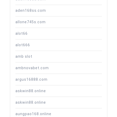
aden168ss.com
allone745s.com
alot66
alot666
amb slot
ambnovabet.com
argus16888.com
askwin88.online
askwin88.online
aungpao168.online