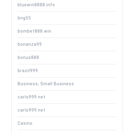
bluewin8888.info
bng55
bombet888.win
bonanza99
bonus888
brazil999
Business, Small Business
carlo999.net
carlo999.net
Casino