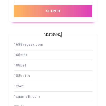
เครดิต
ฟรี
ล่าสุด
คา
สิ
หมวดหมู่
โน
ออนไลน์
1688vegasx.com
สล็อต
168slot
ยิง
188bet
ปลา
บา
188betth
คา
1xbet
ร่า
เกม
1xgameth.com
คา