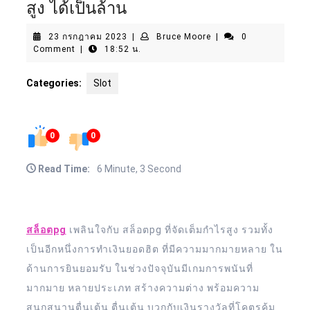
สูง ได้เป็นล้าน
23
Bruce
23 กรกฎาคม 2023
|
Bruce Moore
|
0
กรกฎาคม
Moore
Comment
|
18:52 น.
2023
Categories:
Slot
0
0
Read Time:
6 Minute, 3 Second
สล็อตpg
เพลินใจกับ สล็อตpg ที่จัดเต็มกำไรสูง รวมทั้ง
เป็นอีกหนึ่งการทำเงินยอดฮิต ที่มีความมากมายหลาย ใน
ด้านการยินยอมรับ ในช่วงปัจจุบันมีเกมการพนันที่
มากมาย หลายประเภท สร้างความต่าง พร้อมความ
สนุกสนานตื่นเต้น ตื่นเต้น บวกกับเงินรางวัลที่โคตรคุ้ม