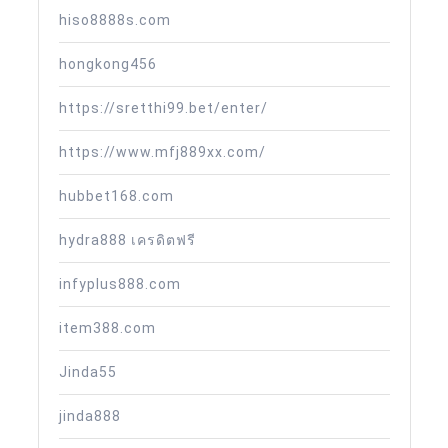
hiso8888s.com
hongkong456
https://sretthi99.bet/enter/
https://www.mfj889xx.com/
hubbet168.com
hydra888 เครดิตฟรี
infyplus888.com
item388.com
Jinda55
jinda888