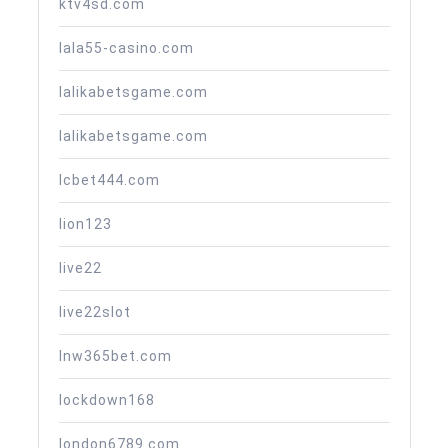
ktv4sd.com
lala55-casino.com
lalikabetsgame.com
lalikabetsgame.com
lcbet444.com
lion123
live22
live22slot
lnw365bet.com
lockdown168
london6789.com