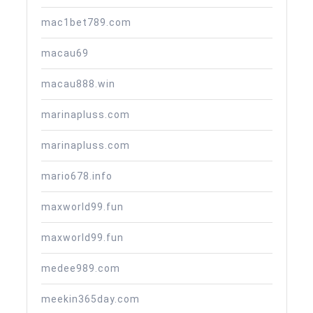
mac1bet789.com
macau69
macau888.win
marinapluss.com
marinapluss.com
mario678.info
maxworld99.fun
maxworld99.fun
medee989.com
meekin365day.com