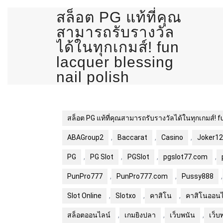
Skip
สล็อต PG แท้ที่คุณ
to
สามารถรับรางวัล
content
ได้ในทุกเกมส์! fun
lacquer blessing
nail polish
สล็อต PG แท้ที่คุณสามารถรับรางวัลได้ในทุกเกมส์! fu
ABAGroup2
,
Baccarat
,
Casino
,
Joker12
PG
,
PG Slot
,
PGSlot
,
pgslot77.com
,
PunPro777
,
PunPro777.com
,
Pussy888
,
Slot Online
,
Slotxo
,
คาสิโน
,
คาสิโนออนไ
สล็อตออนไลน์
,
เกมยิงปลา
,
เว็บพนัน
,
เว็บ