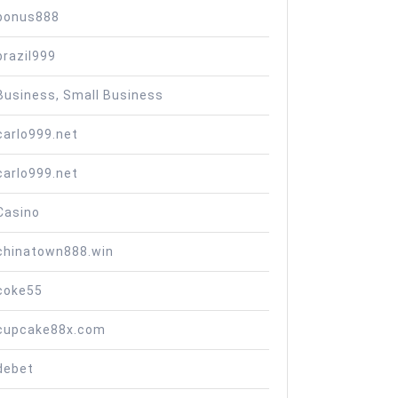
bonus888
brazil999
Business, Small Business
carlo999.net
/livebar168.com
carlo999.net
Casino
น
chinatown888.win
coke55
cupcake88x.com
์
debet