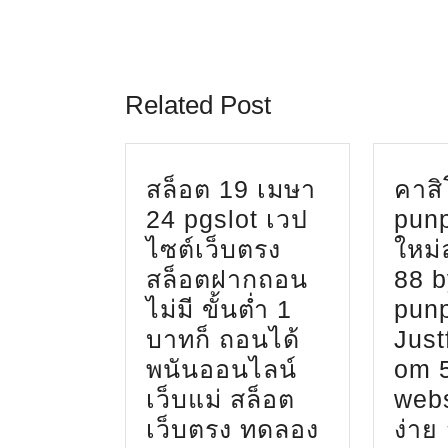
เรื่อง
Related Post
สล็อต 19 เมษา
คาสิ
24 pgslot เวป
pun
ไซต์เว็บตรง
ใหม่
สล็อตฝากถอน
88 b
ไม่มี ขั้นต่ำ 1
pun
บาทก็ ถอนได้
Just
พนันออนไลน์
om 
เว็บแม่ สล็อต
web
เว็บตรง ทดลอง
ง่าย