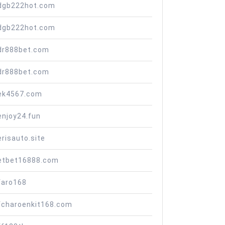
dgb222hot.com
dgb222hot.com
์
dr888bet.com
dr888bet.com
ek4567.com
enjoy24.fun
erisauto.site
etbet16888.com
faro168
fcharoenkit168.com