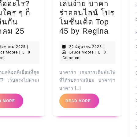
คืออะไร?
เล่นง่าย บาคา
ใคร ๆ ก็
ร่าออนไลน์ โปร
ล่นกัน
โมชั่นเด็ด Top
คา
บา
าคม 25
45 by Regina
สิโน
คา
23
22
สิงหาคม 2025
|
22 มิถุนายน 2023
|
เว็บ
ร่า168
Bruce
สิงหาคม
Bruce
มิถุนายน
uce Moore
|
0
Bruce Moore
|
0
ตรง
https:/
Moore
2025
Moore
2023
nt
Comment
punpro777
1
กมสล็อตที่เยี่ยมที่สุด
บาคาร่า เกมการเดิมพันไพ่
ใหม่
มิถุนาย
7 เว็บตรงไม่ผ่านเ
ที่ได้รับความนิยม บาคาร่า
ล่าสุด
23
บาคาร […]
Top
บา
READ
READ
D MORE
READ MORE
88
คา
MORE
MORE
by
ร่า
Kiara
ออนไลน
punpro777
เล่น