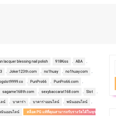
n lacquer blessing nail polish
918Kiss
,
ABA
,
f
3
,
Joker123th.com
,
no1huay
,
no1huay.com
,
pgslot9999.co
,
PunPro66
,
PunPro66.com
,
sagame168th.com
,
sexybaccarat168.com
,
Slot
,
ลน์
,
บาคาร่า
,
บาคาร่าออนไลน์
,
พนันออนไลน์
,
พนันออนไลน์
สล็อต PG แท้ที่คุณสามารถรับรางวัลได้ในทุก