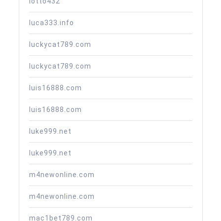
lotto432
luca333.info
luckycat789.com
luckycat789.com
luis16888.com
luis16888.com
luke999.net
luke999.net
m4newonline.com
m4newonline.com
mac1bet789.com