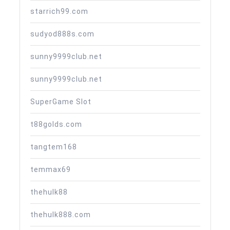
starrich99.com
sudyod888s.com
sunny9999club.net
sunny9999club.net
SuperGame Slot
t88golds.com
tangtem168
temmax69
thehulk88
thehulk888.com