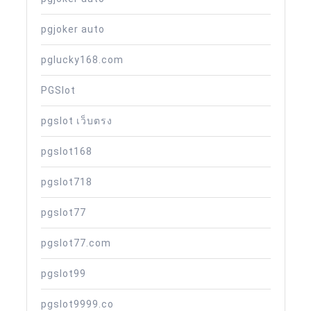
pgjoker auto
pglucky168.com
PGSlot
pgslot เว็บตรง
pgslot168
pgslot718
pgslot77
pgslot77.com
pgslot99
pgslot9999.co