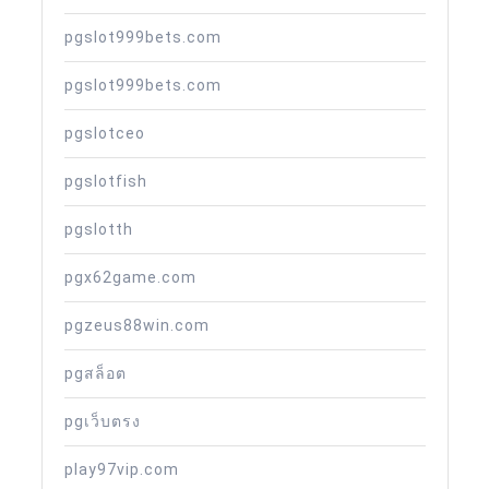
pgslot999bets.com
pgslot999bets.com
pgslotceo
pgslotfish
pgslotth
pgx62game.com
pgzeus88win.com
pgสล็อต
pgเว็บตรง
play97vip.com