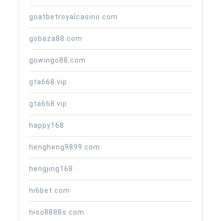
goatbetroyalcasino.com
gobaza88.com
gowingo88.com
gta668.vip
gta668.vip
happy168
hengheng9899.com
hengjing168
hi6bet.com
hiso8888s.com