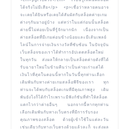
ได้จริงไม่มีเสีย</p> <p>เชื่อว่าหลายคนอาจ
จะเคยได้ยินหรือเคยได้สัมผัสกับสล็อตค่ายเกม
ต่างๆกันมาอยู่บ้าง แต่ทว่าในแต่ก่อนนั้นสล็อต
ค่ายนี้ไม่ค่อยเป็นที่รู้จักมากนัก เนื่องจากเป็น
ค่ายสล็อตที่มีเกมค่อนข้างน้อยและมีเส้นเพลย์
ไลน์ในการจ่ายเงินรางวัลที่ซับซ้อน ในปัจจุบัน
เว็บสล็อจของเราได้ทำการอัปเดตสล็อตใหม่
ในทุกวัน ส่งผลให้กลายเป็นสล็อตค่ายดังที่ได้
รับฉายาใหม่ในข้ามคืนว่าเป็นค่ายเก่าแต่ได้
เงินไวที่สุดในตอนนิ้หากในวันนี้ทุกท่านเลือก
เดิมพันกับทางค่ายเกมสลล็อพีจีของเรา ทุก
ท่านจะได้พบกับสล็อตเกมที่มีคุณภาพสูง เดิม
พันยังไงก็ได้กำไรเพราะมีฟังก์ชันที่ทำให้สล็อต
แตกไวกว่าค่ายอื่นๆ นอกจากนี้หากทุกท่าน
เลือกเดิมพันกับทางเว็บตรงที่มีการรับรอง
คุณภาพของสล็อต ด้วยผู้เข้าใช้ในแต่ละวัน
เช่นเดียวกับทางเว็บตรงด้วยแล้วละก็ จะส่งผล