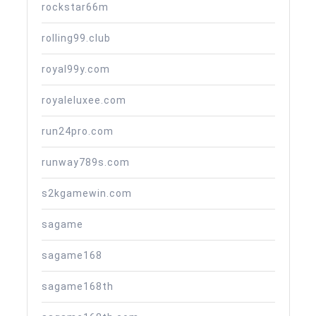
rockstar66m
rolling99.club
royal99y.com
royaleluxee.com
run24pro.com
runway789s.com
s2kgamewin.com
sagame
sagame168
sagame168th