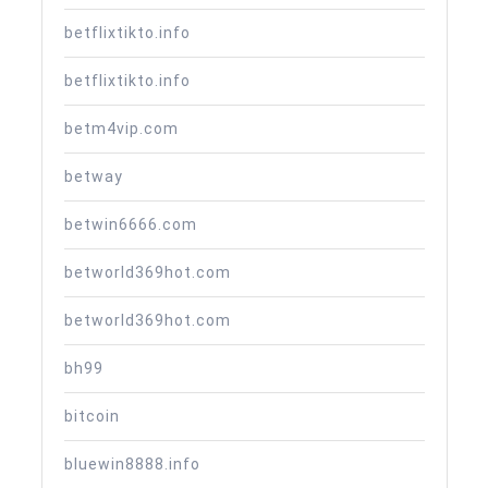
betflixtikto.info
betflixtikto.info
betm4vip.com
betway
betwin6666.com
betworld369hot.com
betworld369hot.com
bh99
bitcoin
bluewin8888.info