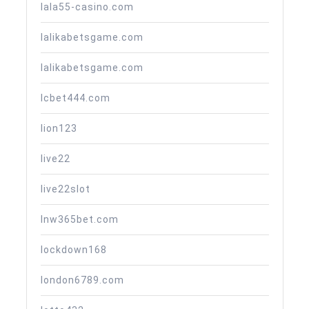
lala55-casino.com
lalikabetsgame.com
lalikabetsgame.com
lcbet444.com
lion123
live22
live22slot
lnw365bet.com
lockdown168
london6789.com