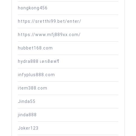
hongkong456
https://sretthi99.bet/enter/
https://www.mfj889xx.com/
hubbet168.com
hydra888 เครดิตฟรี
infyplus888.com
item388.com
Jinda55
jinda888
Joker123