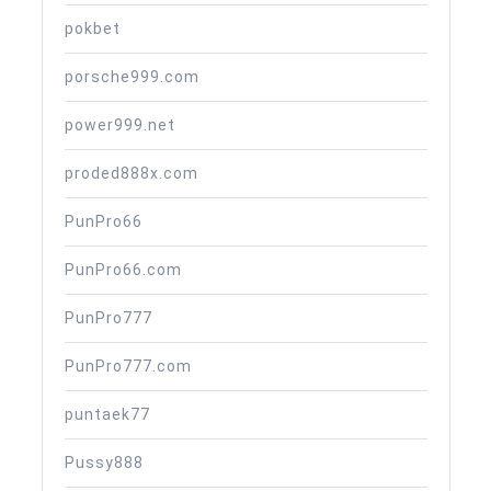
pokbet
porsche999.com
power999.net
proded888x.com
PunPro66
PunPro66.com
PunPro777
PunPro777.com
puntaek77
Pussy888