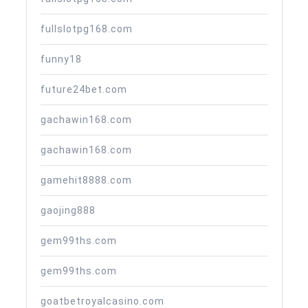
fullslotpg168.com
funny18
future24bet.com
gachawin168.com
gachawin168.com
gamehit8888.com
gaojing888
gem99ths.com
gem99ths.com
goatbetroyalcasino.com