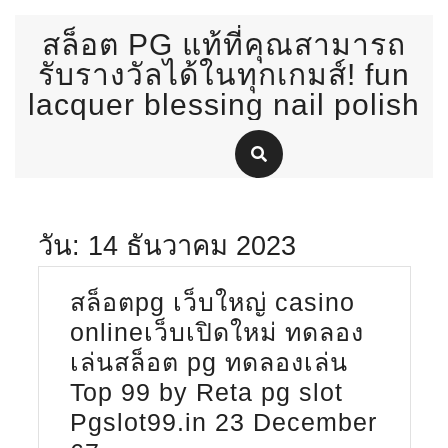
Skip
สล็อต PG แท้ที่คุณสามารถ
to
content
รับรางวัลได้ในทุกเกมส์! fun
lacquer blessing nail polish
วัน:
14 ธันวาคม 2023
สล็อตpg เว็บใหญ่ casino
onlineเว็บเปิดใหม่ ทดลอง
เล่นสล็อต pg ทดลองเล่น
Top 99 by Reta pg slot
Pgslot99.in 23 December