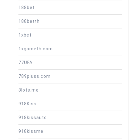
188bet
188betth
1xbet
1xgameth.com
77UFA
789pluss.com
8lots.me
918Kiss
918kissauto
918kissme