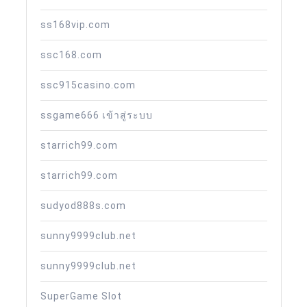
ss168vip.com
ssc168.com
ssc915casino.com
ssgame666 เข้าสู่ระบบ
starrich99.com
starrich99.com
sudyod888s.com
sunny9999club.net
sunny9999club.net
SuperGame Slot