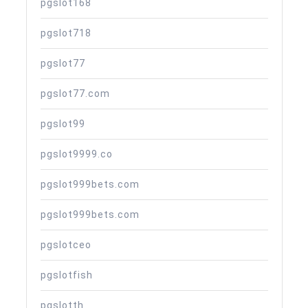
pgslot168
pgslot718
pgslot77
pgslot77.com
pgslot99
pgslot9999.co
pgslot999bets.com
pgslot999bets.com
pgslotceo
pgslotfish
pgslotth