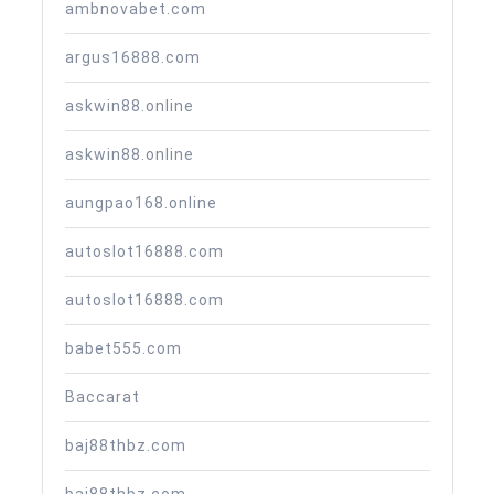
ambnovabet.com
argus16888.com
askwin88.online
askwin88.online
aungpao168.online
autoslot16888.com
autoslot16888.com
babet555.com
Baccarat
baj88thbz.com