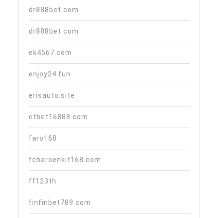
dr888bet.com
dr888bet.com
ek4567.com
enjoy24.fun
erisauto.site
etbet16888.com
faro168
fcharoenkit168.com
ff123th
finfinbet789.com