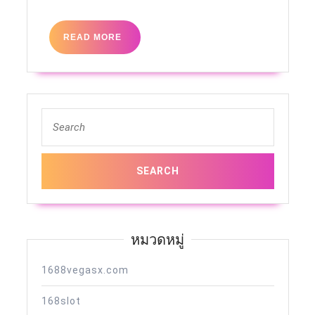
READ
READ MORE
MORE
Search
for:
หมวดหมู่
1688vegasx.com
168slot