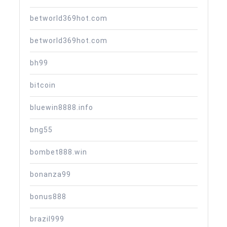
betworld369hot.com
betworld369hot.com
bh99
bitcoin
bluewin8888.info
bng55
bombet888.win
bonanza99
bonus888
brazil999