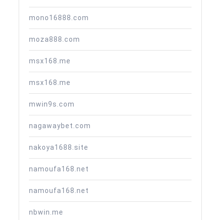
mono16888.com
moza888.com
msx168.me
msx168.me
mwin9s.com
nagawaybet.com
nakoya1688.site
namoufa168.net
namoufa168.net
nbwin.me