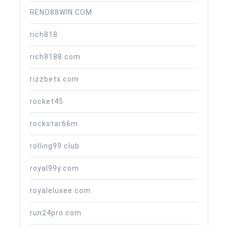
RENO88WIN.COM
rich818
rich8188.com
rizzbetx.com
rocket45
rockstar66m
rolling99.club
royal99y.com
royaleluxee.com
run24pro.com